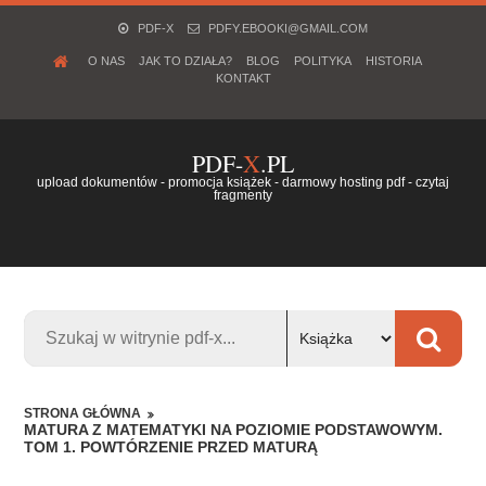
PDF-X
PDFY.EBOOKI@GMAIL.COM
O NAS
JAK TO DZIAŁA?
BLOG
POLITYKA
HISTORIA
KONTAKT
PDF-
X
.PL
upload dokumentów - promocja książek - darmowy hosting pdf - czytaj
fragmenty
STRONA GŁÓWNA
MATURA Z MATEMATYKI NA POZIOMIE PODSTAWOWYM.
TOM 1. POWTÓRZENIE PRZED MATURĄ