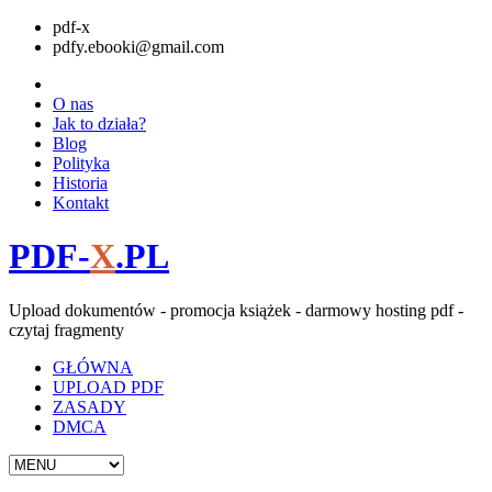
pdf-x
pdfy.ebooki@gmail.com
O nas
Jak to działa?
Blog
Polityka
Historia
Kontakt
PDF-
X
.PL
Upload dokumentów - promocja książek - darmowy hosting pdf -
czytaj fragmenty
GŁÓWNA
UPLOAD PDF
ZASADY
DMCA