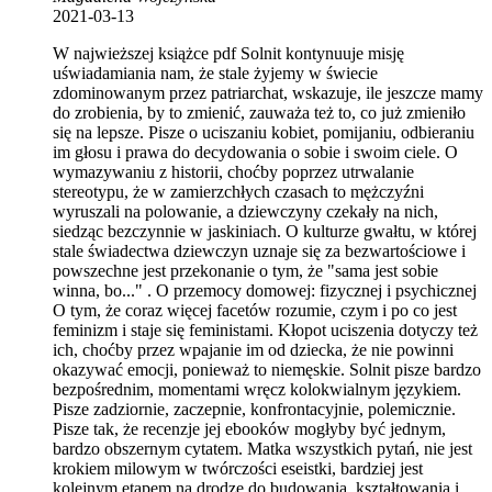
2021-03-13
W najwieższej książce pdf Solnit kontynuuje misję
uświadamiania nam, że stale żyjemy w świecie
zdominowanym przez patriarchat, wskazuje, ile jeszcze mamy
do zrobienia, by to zmienić, zauważa też to, co już zmieniło
się na lepsze. Pisze o uciszaniu kobiet, pomijaniu, odbieraniu
im głosu i prawa do decydowania o sobie i swoim ciele. O
wymazywaniu z historii, choćby poprzez utrwalanie
stereotypu, że w zamierzchłych czasach to mężczyźni
wyruszali na polowanie, a dziewczyny czekały na nich,
siedząc bezczynnie w jaskiniach. O kulturze gwałtu, w której
stale świadectwa dziewczyn uznaje się za bezwartościowe i
powszechne jest przekonanie o tym, że "sama jest sobie
winna, bo..." . O przemocy domowej: fizycznej i psychicznej
O tym, że coraz więcej facetów rozumie, czym i po co jest
feminizm i staje się feministami. Kłopot uciszenia dotyczy też
ich, choćby przez wpajanie im od dziecka, że nie powinni
okazywać emocji, ponieważ to niemęskie. Solnit pisze bardzo
bezpośrednim, momentami wręcz kolokwialnym językiem.
Pisze zadziornie, zaczepnie, konfrontacyjnie, polemicznie.
Pisze tak, że recenzje jej ebooków mogłyby być jednym,
bardzo obszernym cytatem. Matka wszystkich pytań, nie jest
krokiem milowym w twórczości eseistki, bardziej jest
kolejnym etapem na drodze do budowania, kształtowania i