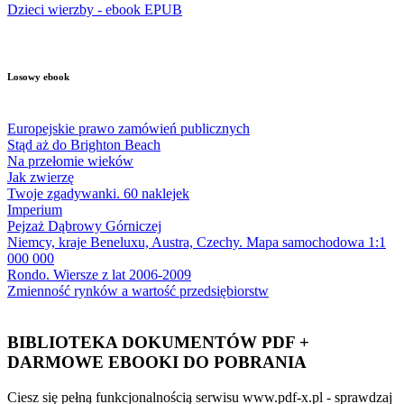
Dzieci wierzby - ebook EPUB
Losowy ebook
Europejskie prawo zamówień publicznych
Stąd aż do Brighton Beach
Na przełomie wieków
Jak zwierzę
Twoje zgadywanki. 60 naklejek
Imperium
Pejzaż Dąbrowy Górniczej
Niemcy, kraje Beneluxu, Austra, Czechy. Mapa samochodowa 1:1
000 000
Rondo. Wiersze z lat 2006-2009
Zmienność rynków a wartość przedsiębiorstw
BIBLIOTEKA DOKUMENTÓW PDF +
DARMOWE EBOOKI DO POBRANIA
Ciesz się pełną funkcjonalnością serwisu www.pdf-x.pl - sprawdzaj