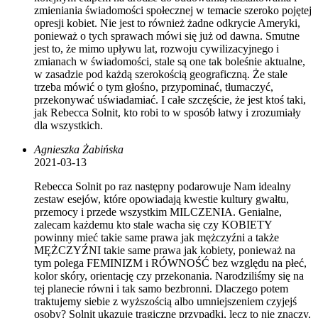
zmieniania świadomości społecznej w temacie szeroko pojętej
opresji kobiet. Nie jest to również żadne odkrycie Ameryki,
ponieważ o tych sprawach mówi się już od dawna. Smutne
jest to, że mimo upływu lat, rozwoju cywilizacyjnego i
zmianach w świadomości, stale są one tak boleśnie aktualne,
w zasadzie pod każdą szerokością geograficzną. Że stale
trzeba mówić o tym głośno, przypominać, tłumaczyć,
przekonywać uświadamiać. I całe szczęście, że jest ktoś taki,
jak Rebecca Solnit, kto robi to w sposób łatwy i zrozumiały
dla wszystkich.
Agnieszka Żabińska
2021-03-13
Rebecca Solnit po raz następny podarowuje Nam idealny
zestaw esejów, które opowiadają kwestie kultury gwałtu,
przemocy i przede wszystkim MILCZENIA. Genialne,
zalecam każdemu kto stale wacha się czy KOBIETY
powinny mieć takie same prawa jak mężczyźni a także
MĘŻCZYŹNI takie same prawa jak kobiety, ponieważ na
tym polega FEMINIZM i RÓWNOŚĆ bez względu na płeć,
kolor skóry, orientację czy przekonania. Narodziliśmy się na
tej planecie równi i tak samo bezbronni. Dlaczego potem
traktujemy siebie z wyższością albo umniejszeniem czyjejś
osoby? Solnit ukazuje tragiczne przypadki, lecz to nie znaczy,