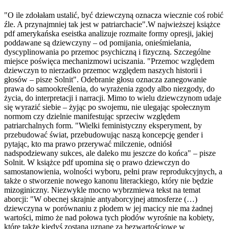
"O ile zdołałam ustalić, być dziewczyną oznacza wiecznie coś robić
źle. A przynajmniej tak jest w patriarchacie".W najwieższej książce
pdf amerykańska eseistka analizuje rozmaite formy opresji, jakiej
poddawane są dziewczyny – od pomijania, onieśmielania,
dyscyplinowania po przemoc psychiczną i fizyczną. Szczególne
miejsce poświęca mechanizmowi uciszania. "Przemoc względem
dziewczyn to nierzadko przemoc względem naszych historii i
głosów – pisze Solnit". Odebranie głosu oznacza zanegowanie
prawa do samookreślenia, do wyrażenia zgody albo niezgody, do
życia, do interpretacji i narracji. Mimo to wielu dziewczynom udaje
się wyrazić siebie – żyjąc po swojemu, nie ulegając społecznym
normom czy dzielnie manifestując sprzeciw względem
patriarchalnych form. "Wielki feministyczny eksperyment, by
przebudować świat, przebudowując naszą koncepcję gender i
pytając, kto ma prawo przerywać milczenie, odniósł
nadspodziewany sukces, ale daleko mu jeszcze do końca" – pisze
Solnit. W książce pdf upomina się o prawo dziewczyn do
samostanowienia, wolności wyboru, pełni praw reprodukcyjnych, a
także o stworzenie nowego kanonu literackiego, który nie będzie
mizoginiczny. Niezwykle mocno wybrzmiewa tekst na temat
aborcji: "W obecnej skrajnie antyaborcyjnej atmosferze (…)
dziewczyna w porównaniu z płodem w jej macicy nie ma żadnej
wartości, mimo że nad połowa tych płodów wyrośnie na kobiety,
które także kiedyś zostaną uznane za bezwartościowe w