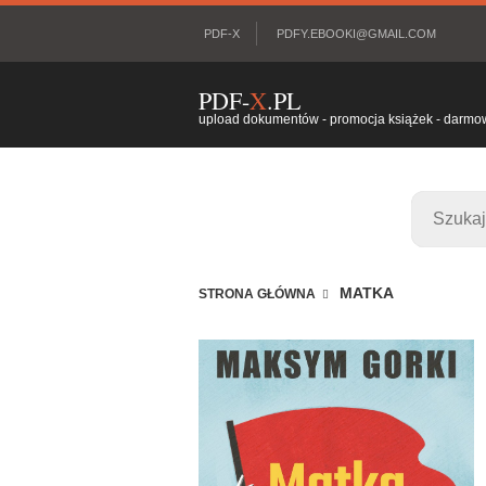
PDF-X
PDFY.EBOOKI@GMAIL.COM
PDF-
X
.PL
upload dokumentów - promocja książek - darmowy
MATKA
STRONA GŁÓWNA