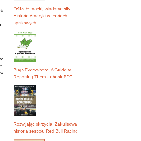
Oślizgłe macki, wiadome siły.
ób
Historia Ameryki w teoriach
spiskowych
em
ko
je
Bugs Everywhere: A Guide to
 w
Reporting Them - ebook PDF
Rozwijając skrzydła. Zakulisowa
historia zespołu Red Bull Racing
,