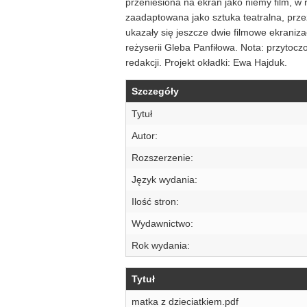
przeniesiona na ekran jako niemy film, w
zaadaptowana jako sztuka teatralna, prze
ukazały się jeszcze dwie filmowe ekraniz
reżyserii Gleba Panfiłowa. Nota: przytoc
redakcji. Projekt okładki: Ewa Hajduk.
Szczegóły
Tytuł
Autor:
Rozszerzenie:
Język wydania:
Ilość stron:
Wydawnictwo:
Rok wydania:
Tytuł
matka z dzieciatkiem.pdf