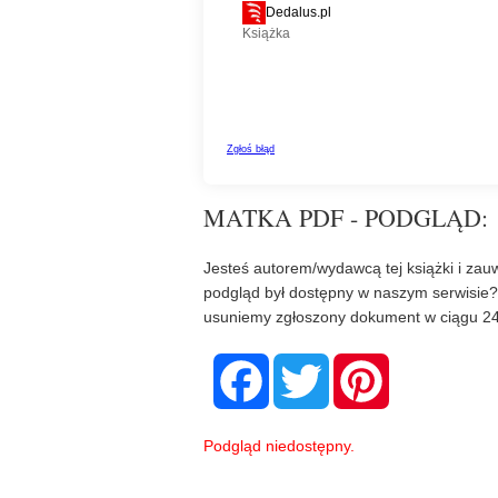
MATKA PDF - PODGLĄD:
Jesteś autorem/wydawcą tej książki i zauw
podgląd był dostępny w naszym serwisie
usuniemy zgłoszony dokument w ciągu 24
F
T
P
a
w
i
c
i
n
e
t
t
b
t
e
Podgląd niedostępny.
o
e
r
o
r
e
k
s