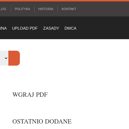
LOG
POLITYKA
HISTORIA
KONTAKT
WNA
UPLOAD PDF
ZASADY
DMCA
WGRAJ PDF
OSTATNIO DODANE