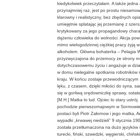
kiedykolwiek przeczytałam. A także jedna
przynajmniej raz, jest po prostu niesamo
klarowny i realistyczny, bez zbędnych op
umiejętnie splatając jej przemianę z sze
krytykowany za jego propagandowy charak
dążeniu człowieka do wolności. Akcja powi
mimo wielogodzinnej ciężkiej pracy żyją w
alkoholem. Główna bohaterka – Pelagia Wła
przyzwyczajona do przemocy ze strony mę
dotychczasowemu życiu i angażuje w działa
w domu nielegalne spotkania robotników n
kraju. W końcu zostaje przewodniczącym p
lęku, z czasem, dzięki miłości do syna, sa
się w gorliwą orędowniczkę sprawy, ostate
[M.H.] Matka to lud. Ojciec to stary ustró
pochodzie pierwszomajowym w Sormowie (
postaci byli Piotr Załomow i jego matka, 
wypadki „krwawej niedzieli” 9 stycznia 1
została przetłumaczona na dużo języków m.i
turecki, fiński, szwedzki, węgierski, ch