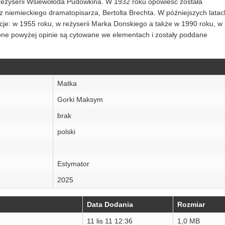
 reżyserii Wsiewołoda Pudowkina. W 1932 roku opowieść została
z niemieckiego dramatopisarza, Bertolta Brechta. W późniejszych latac
acje: w 1955 roku, w reżyserii Marka Donskiego a także w 1990 roku, w
zone powyżej opinie są cytowane we elementach i zostały poddane
Matka
Gorki Maksym
brak
polski
Estymator
2025
Data Dodania
Rozmiar
11 lis 11 12:36
1,0 MB