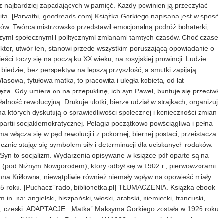
 z najbardziej zapadających w pamięć. Każdy powinien ją przeczytać
wita. [Parvathi, goodreads.com] Książka Gorkiego napisana jest w spos
isów. Twórca mistrzowsko przedstawił emocjonalną podróż bohaterki,
rszymi społecznymi i politycznymi zmianami tamtych czasów. Choć czas
ter, utwór ten, stanowi przede wszystkim poruszającą opowiadanie o
eści toczy się na początku XX wieku, na rosyjskiej prowincji. Ludzie
 biedzie, bez perspektyw na lepszą przyszłość, a smutki zapijają
sowa, tytułowa matka, to pracowita i uległa kobieta, od lat
ża. Gdy umiera on na przepuklinę, ich syn Paweł, buntuje się przeciw
lność rewolucyjną. Drukuje ulotki, bierze udział w strajkach, organizu
a których dyskutują o sprawiedliwości społecznej i konieczności zmian
artii socjaldemokratycznej. Pelagia początkowo powściągliwa i pełna
ma włącza się w pęd rewolucji i z pokornej, biernej postaci, przeistacza
cznie stając się symbolem siły i determinacji dla uciskanych rodaków.
j. Syn to socjalizm. Wydarzenia opisywane w książce pdf oparte są na
pod Niżnym Nowgorodem), który odbył się w 1902 r., pierwowzorami
Anna Kriłłowna, niewątpliwie również niemały wpływ na opowieść miały
905 roku. [PuchaczTrado, biblionetka.pl] TŁUMACZENIA. Książka ebook
n. na: angielski, hiszpański, włoski, arabski, niemiecki, francuski,
iński, czeski. ADAPTACJE. „Matka” Maksyma Gorkiego została w 1926 roku