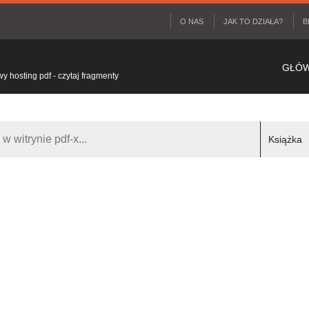
O NAS
JAK TO DZIAŁA?
B
GŁÓ
 hosting pdf - czytaj fragmenty