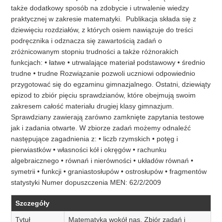
także dodatkowy sposób na zdobycie i utrwalenie wiedzy
praktycznej w zakresie matematyki. Publikacja składa się z
dziewięciu rozdziałów, z których osiem nawiązuje do treści
podręcznika i odznacza się zawartością zadań o
zróżnicowanym stopniu trudności a także różnorakich
funkcjach: • łatwe • utrwalające materiał podstawowy • średnio
trudne • trudne Rozwiązanie pozwoli uczniowi odpowiednio
przygotować się do egzaminu gimnazjalnego. Ostatni, dziewiąty
epizod to zbiór pięciu sprawdzianów, które obejmują swoim
zakresem całość materiału drugiej klasy gimnazjum.
Sprawdziany zawierają zarówno zamknięte zapytania testowe
jak i zadania otwarte. W zbiorze zadań możemy odnaleźć
następujące zagadnienia z: • liczb rzymskich • potęg i
pierwiastków • własności kół i okręgów • rachunku
algebraicznego • równań i nierówności • układów równań •
symetrii • funkcji • graniastosłupów • ostrosłupów • fragmentów
statystyki Numer dopuszczenia MEN: 62/2/2009
Szczegóły
Tytuł
Matematyka wokół nas. Zbiór zadań i