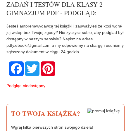
ZADAŃ I TESTÓW DLA KLASY 2
GIMNAZJUM PDF - PODGLĄD:
Jesteś autorem/wydawcą tej książki i zauważyłeś że ktoś wgrał
jej wstęp bez Twojej zgody? Nie życzysz sobie, aby podgląd był
dostępny w naszym serwisie? Napisz na adres
pdfy.ebooki@gmail.com
a my odpowiemy na skargę i usuniemy
zgłoszony dokument w ciągu 24 godzin.
F
T
P
a
w
i
c
i
n
e
t
t
b
t
e
Podgląd niedostępny.
o
e
r
o
r
e
k
s
t
TO TWOJA KSIĄŻKA?
Wgraj kilka pierwszych stron swojego dzieła!