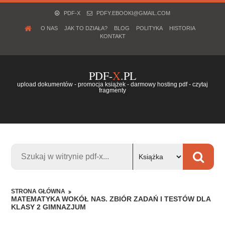
PDF-X
PDFY.EBOOKI@GMAIL.COM
O NAS
JAK TO DZIAŁA?
BLOG
POLITYKA
HISTORIA
KONTAKT
PDF-
X
.PL
upload dokumentów - promocja książek - darmowy hosting pdf - czytaj
fragmenty
STRONA GŁÓWNA
MATEMATYKA WOKÓŁ NAS. ZBIÓR ZADAŃ I TESTÓW DLA
KLASY 2 GIMNAZJUM