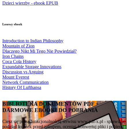
Dzieci wierzby - ebook EPUB
Losowy ebook
Introduction to Indian Philosophy
Mountain of Zion
Dlaczego Nikt Mi Tego Nie Powiedział?
Iron Chains
Coca Cola History
Expandable Storage Innovations
Discussion vs Arguing
Mount Everest
Network Communication
History Of Lufthansa
BIBLIOTEKA DOKUMENTÓW PDF +
DARMOWE EBOOKI DO POBRANIA
Ciesz się pełną funkcjonalnością serwisu www.pdf-x.pl - sprawdzaj
podgląd książek przed zakupem, oceniaj, konwertuj pliki i pobieraj