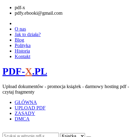
pdf-x
pdfy.ebooki@gmail.com
O nas
Jak to działa?
Blog
Polityka
Historia
Kontakt
PDF-
X
.PL
Upload dokumentów - promocja książek - darmowy hosting pdf -
czytaj fragmenty
GŁÓWNA
UPLOAD PDF
ZASADY
DMCA