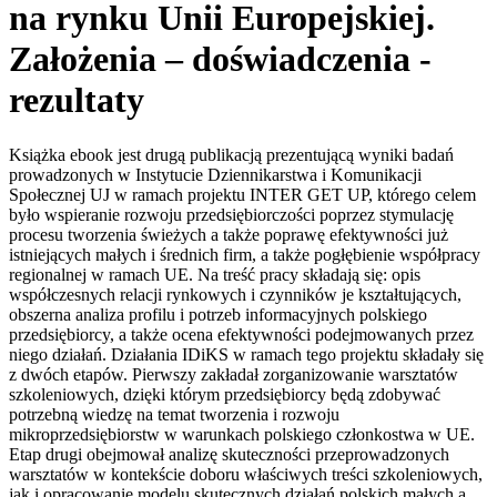
na rynku Unii Europejskiej.
Założenia – doświadczenia -
rezultaty
Książka ebook jest drugą publikacją prezentującą wyniki badań
prowadzonych w Instytucie Dziennikarstwa i Komunikacji
Społecznej UJ w ramach projektu INTER GET UP, którego celem
było wspieranie rozwoju przedsiębiorczości poprzez stymulację
procesu tworzenia świeżych a także poprawę efektywności już
istniejących małych i średnich firm, a także pogłębienie współpracy
regionalnej w ramach UE. Na treść pracy składają się: opis
współczesnych relacji rynkowych i czynników je kształtujących,
obszerna analiza profilu i potrzeb informacyjnych polskiego
przedsiębiorcy, a także ocena efektywności podejmowanych przez
niego działań. Działania IDiKS w ramach tego projektu składały się
z dwóch etapów. Pierwszy zakładał zorganizowanie warsztatów
szkoleniowych, dzięki którym przedsiębiorcy będą zdobywać
potrzebną wiedzę na temat tworzenia i rozwoju
mikroprzedsiębiorstw w warunkach polskiego członkostwa w UE.
Etap drugi obejmował analizę skuteczności przeprowadzonych
warsztatów w kontekście doboru właściwych treści szkoleniowych,
jak i opracowanie modelu skutecznych działań polskich małych a