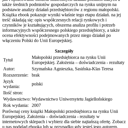
także średnich podmiotów gospodarczych na rynku unijnym na
podstawie analizy działań przedsiębiorców z regionu małopolski.
Książka ebook pokazuje wyniki właśnie tego etapu działań. na jej
treść składają się: opis współczesnych relacji rynkowych i
czynników je kształtujących, obszerna analiza profilu i potrzeb
informacyjnych współczesnego polskiego przedsiębiorcy, a także
ocena efektywności podejmowanych przez niego działań po
włączeniu Polski do Unii Europejskiej.
Szczegóły
Małopolski przedsiębiorca na rynku Unii
Tytuł
Europejskiej. Założenia – doświadczenia - rezultaty
Autor:
Szymańska Agnieszka, Sasińska-Klas Teresa
Rozszerzenie:
brak
Język
polski
wydania:
Ilość stron:
Wydawnictwo:
Wydawnictwo Uniwersytetu Jagiellońskiego
Rok wydania:
2007
Porównaj ceny książki Małopolski przedsiębiorca na rynku Unii
Europejskiej. Założenia – doświadczenia - rezultaty w
internetowych sklepach i wybierz dla siebie najtańszą ofertę. Zobacz
u nas podgląd ebooka lub w przypadku gdy jesteś jego autorem,