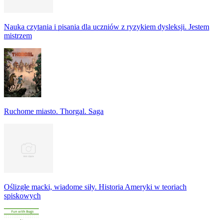
Nauka czytania i pisania dla uczniów z ryzykiem dysleksji. Jestem
mistrzem
Ruchome miasto. Thorgal. Saga
Oślizgłe macki, wiadome siły. Historia Ameryki w teoriach
spiskowych