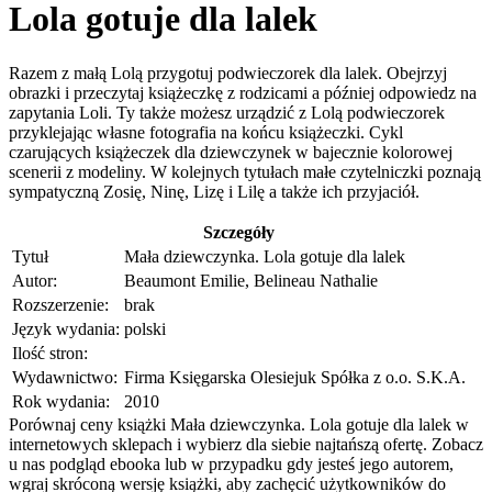
Lola gotuje dla lalek
Razem z małą Lolą przygotuj podwieczorek dla lalek. Obejrzyj
obrazki i przeczytaj książeczkę z rodzicami a później odpowiedz na
zapytania Loli. Ty także możesz urządzić z Lolą podwieczorek
przyklejając własne fotografia na końcu książeczki. Cykl
czarujących książeczek dla dziewczynek w bajecznie kolorowej
scenerii z modeliny. W kolejnych tytułach małe czytelniczki poznają
sympatyczną Zosię, Ninę, Lizę i Lilę a także ich przyjaciół.
Szczegóły
Tytuł
Mała dziewczynka. Lola gotuje dla lalek
Autor:
Beaumont Emilie, Belineau Nathalie
Rozszerzenie:
brak
Język wydania:
polski
Ilość stron:
Wydawnictwo:
Firma Księgarska Olesiejuk Spółka z o.o. S.K.A.
Rok wydania:
2010
Porównaj ceny książki Mała dziewczynka. Lola gotuje dla lalek w
internetowych sklepach i wybierz dla siebie najtańszą ofertę. Zobacz
u nas podgląd ebooka lub w przypadku gdy jesteś jego autorem,
wgraj skróconą wersję książki, aby zachęcić użytkowników do