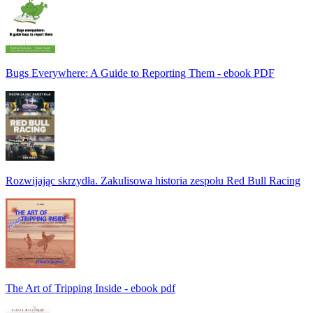
Bugs Everywhere: A Guide to Reporting Them - ebook PDF
Rozwijając skrzydła. Zakulisowa historia zespołu Red Bull Racing
The Art of Tripping Inside - ebook pdf