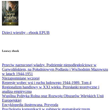
Dzieci wierzby - ebook EPUB
Losowy ebook
Przeciw narzuconej władzy. Podziemie niepodległościowe w
Garwolińskiem, na Południowym Podlasiu i Wschodnim Mazowszu
w latach 1944-1951
Niezapomniane wczoraj
Represje wobec wsi i ruchu ludowego 1944-1989. Tom 4
Regionalizm handlowy w XXI wieku. Przesłanki teoretyczne i
analiza empiryczna
Wspólna Polityka Rolna oraz Rozwoju Obszarów Wiejskich Unii
Europejskiej
Encyklopedia ilustrowana. Przyroda
Psychologia komunikacji w gabinecie stomatologicznym