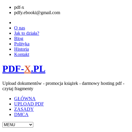
pdf-x
pdfy.ebooki@gmail.com
O nas
Jak to działa?
Blog
Polityka
Historia
Kontakt
PDF-
X
.PL
Upload dokumentów - promocja książek - darmowy hosting pdf -
czytaj fragmenty
GŁÓWNA
UPLOAD PDF
ZASADY
DMCA