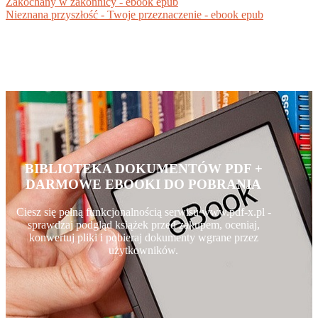
Zakochany w zakonnicy - ebook epub
Nieznana przyszłość - Twoje przeznaczenie - ebook epub
BIBLIOTEKA DOKUMENTÓW PDF +
DARMOWE EBOOKI DO POBRANIA
Ciesz się pełną funkcjonalnością serwisu www.pdf-x.pl -
sprawdzaj podgląd książek przed zakupem, oceniaj,
konwertuj pliki i pobieraj dokumenty wgrane przez
użytkowników.