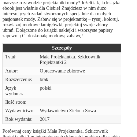
marzysz o zawodzie projektantki mody? Jeżeli tak, ta książka
ebook jest właśnie dla Ciebie! Znajdziesz w nim dużo
interesujących zadań stworzonych specjalnie dla małych
pasjonatek mody. Zabaw się w projektantkę – rysuj, koloruj,
rozwiązuj modowe łamigłówki, projektuj swoje zbiory
ubrań. Dołączone do książki naklejki i wzorzyste papiery
zapewnią Ci doskonałą modową zabawę!
Szczegóły
Tytuł
Mała Projektantka. Szkicownik
Projektantki 2
Autor:
Opracowanie zbiorowe
Rozszerzenie:
brak
Język
polski
wydania:
Ilość stron:
Wydawnictwo:
Wydawnictwo Zielona Sowa
Rok wydania:
2017
Porównaj ceny książki Mała Projektantka. Szkicownik
Projektantki 2 w internetowych sklepach i wybierz dla siebie