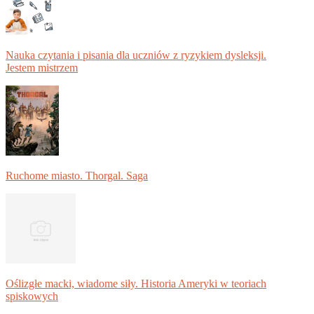
Nauka czytania i pisania dla uczniów z ryzykiem dysleksji.
Jestem mistrzem
Ruchome miasto. Thorgal. Saga
Oślizgłe macki, wiadome siły. Historia Ameryki w teoriach
spiskowych