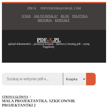
PDF-X
PDFY.EBOOKI@GMAIL.COM
O NAS
JAK TO DZIAŁA?
BLOG
POLITYKA
HISTORIA
KONTAKT
PDF-
X
.PL
upload dokumentów - promocja książek - darmowy hosting pdf - czytaj
fragmenty
STRONA GŁÓWNA
MAŁA PROJEKTANTKA. SZKICOWNIK
PROJEKTANTKI 2