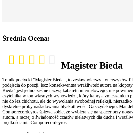
Średnia Ocena:
Magister Bieda
Tomik poetycki "Magister Bieda", to zestaw wierszy i wierszyków fi
podejścia do poezji, lecz konsekwentna wrażliwość autora na kłopo
Bieda" jest jednocześnie nazwą kabaretu internetowego, nie powini
czytelnika w ton własnych wypowiedzi, który kaprysi zmieszaniem pro
nie do łez chichotu, ale do wywołania swobodnej refleksji, nierza
dyskretne próby naśladowania błyskotliwości Gałczyńskiego, Mandel
Comporecordeyros śpiewa sobie, że wybiera się na spacer przy noga
autora, a raczej o świadomość czasów niełatwych dla ducha i wrażli
prędkościami."Comporecordeyros