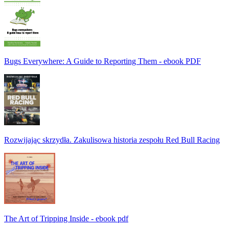
Bugs Everywhere: A Guide to Reporting Them - ebook PDF
Rozwijając skrzydła. Zakulisowa historia zespołu Red Bull Racing
The Art of Tripping Inside - ebook pdf