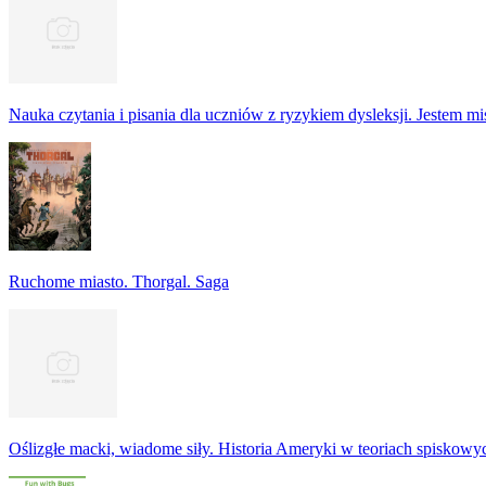
Nauka czytania i pisania dla uczniów z ryzykiem dysleksji. Jestem m
Ruchome miasto. Thorgal. Saga
Oślizgłe macki, wiadome siły. Historia Ameryki w teoriach spiskowy