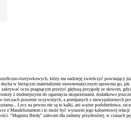
lozoficzno-rozrywkowych, który ma nadzieję zwieńczyć powstający już
ty ducha w bieżącym materializmie monotematycznym uprawnia go, jak m
en zakrywać oczu pragnącym przeżyć głębszą przygodę ze słowem, gdy
stoty z trudniejszymi do ogarnięcia skojarzeniami, dodatkowo jeszcze
dko o rzeczach pozornie oczywistych, a pomijanych z niewyjaśnionyc
sztama... Lecz na pewno nie są to kalki, ani ważne podobieństwa, ra
wce z Mandelsztamem i to może być wyrazem jego kabaretowej relacji 
wości. "Magistra Biedę" zalecam dla zadumy przydrożnej, w czasach p