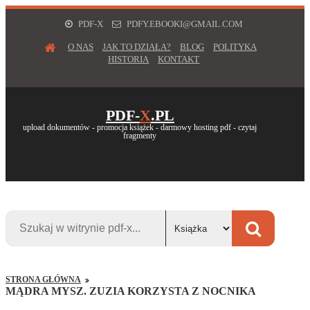
PDF-X
PDFY.EBOOKI@GMAIL.COM
O NAS
JAK TO DZIAŁA?
BLOG
POLITYKA
HISTORIA
KONTAKT
PDF-
X
.PL
upload dokumentów - promocja książek - darmowy hosting pdf - czytaj
fragmenty
STRONA GŁÓWNA
MĄDRA MYSZ. ZUZIA KORZYSTA Z NOCNIKA