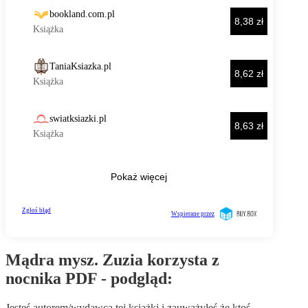
Mądra mysz. Zuzia korzysta z
nocnika PDF - podgląd:
Jesteś autorem/wydawcą tej książki i zauważyłeś że ktoś