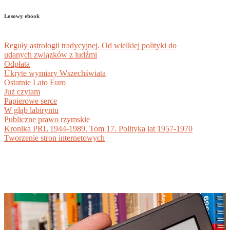
Losowy ebook
Reguły astrologii tradycyjnej. Od wielkiej polityki do
udanych związków z ludźmi
Odpłata
Ukryte wymiary Wszechświata
Ostatnie Lato Euro
Już czytam
Papierowe serce
W głąb labiryntu
Publiczne prawo rzymskie
Kronika PRL 1944-1989. Tom 17. Polityka lat 1957-1970
Tworzenie stron internetowych