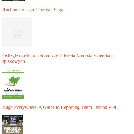
Ruchome miasto. Thorgal. Saga
Oślizgłe macki, wiadome siły. Historia Ameryki w teoriach
spiskowych
Bugs Everywhere: A Guide to Reporting Them - ebook PDF