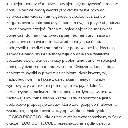
je kolejno podawać a także nawzajem się odpytywać. praca w
domu: Rodzice mogą wykorzystywać karty nie tylko do
sprawdzania wiedzy i umiejętności dziecka, lecz też do
zorganizowania interesujących konkursów, na przykład podczas
urodzinowych przyjęć. Praca z Logico daje takie możliwości,
ponieważ: do nauki wprowadza się fragment gry i zabawy
przedstawia omawiane treści w odmienny sposób niż
podręcznik umożliwia samodzielne poprawianie błędów uczy
samodzielnego myślenia motywuje do działania zwiększa
poczucie swojej wartości służy przełamaniu barier w relacjach
pomiędzy dzieckiem a nauczycielem. Ćwiczenia Logico dają
znakomite wyniki w pracy z dzieciakami dyslektycznymi,
nadpobudliwymi, a także z dzieciakami mającymi wady
wymowy czy zaburzenia percepcji: rozwijają zdolności
percepcyjne i analityczne doskonalą koordynację wzrokowo-
ruchową. Odwrotna strona każdej karty zaopatrzona jest w
dodatkowe propozycje zabaw, które zachęcają do malowania,
wycinania, majsterkowania czy opowiadania historyjek.
LOGICO PICCOLO - dla dzieci w wieku wczesnoszkolnym Serie
ćwiczeń LOGICO PICCOLO przeznaczone są dla dzieci w