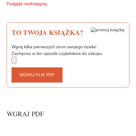
b
t
e
Podgląd niedostępny.
o
e
r
o
r
e
k
s
t
TO TWOJA KSIĄŻKA?
Wgraj kilka pierwszych stron swojego dzieła!
Zachęcisz w ten sposób czytelników do zakupu.
WGRAJ PLIK PDF
WGRAJ PDF