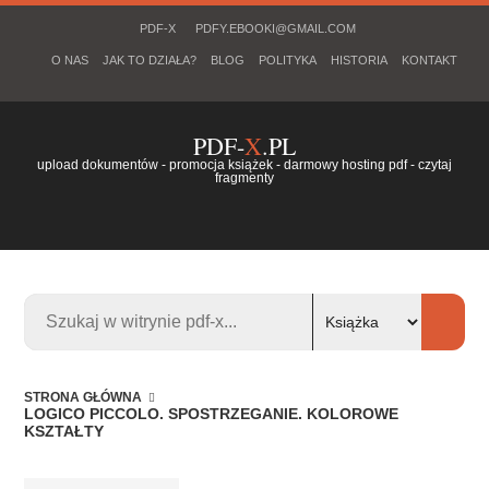
PDF-X
PDFY.EBOOKI@GMAIL.COM
O NAS
JAK TO DZIAŁA?
BLOG
POLITYKA
HISTORIA
KONTAKT
PDF-
X
.PL
upload dokumentów - promocja książek - darmowy hosting pdf - czytaj
fragmenty
STRONA GŁÓWNA
LOGICO PICCOLO. SPOSTRZEGANIE. KOLOROWE
KSZTAŁTY