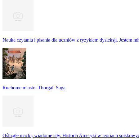
Nauka czytania i pisania dla uczniów z ryzykiem dysleksji. Jestem m
Ruchome miasto. Thorgal. Saga
Oślizgłe macki, wiadome siły. Historia Ameryki w teoriach spiskowy