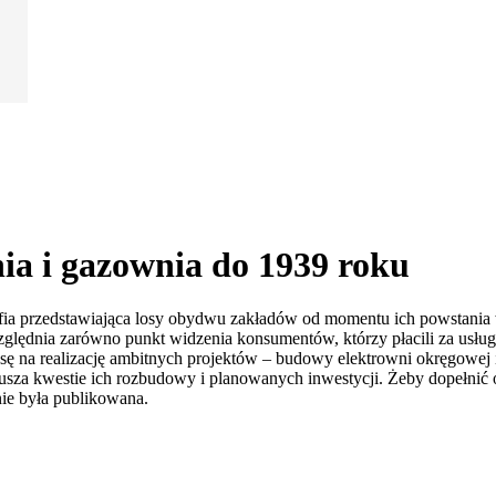
ia i gazownia do 1939 roku
afia przedstawiająca losy obydwu zakładów od momentu ich powstania
ględnia zarówno punkt widzenia konsumentów, którzy płacili za usługę
 na realizację ambitnych projektów – budowy elektrowni okręgowej i 
za kwestie ich rozbudowy i planowanych inwestycji. Żeby dopełnić obr
nie była publikowana.