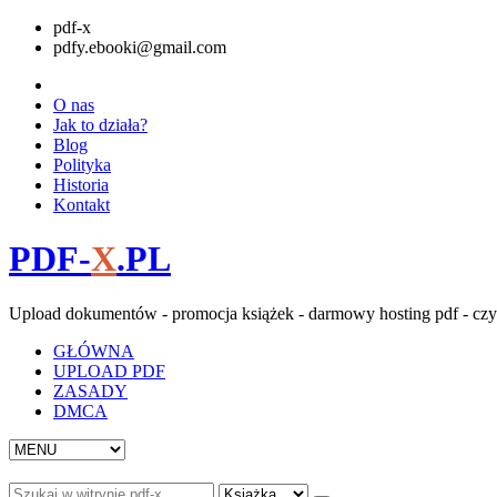
pdf-x
pdfy.ebooki@gmail.com
O nas
Jak to działa?
Blog
Polityka
Historia
Kontakt
PDF-
X
.PL
Upload dokumentów - promocja książek - darmowy hosting pdf - czy
GŁÓWNA
UPLOAD PDF
ZASADY
DMCA