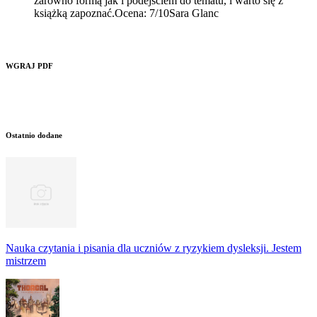
zarówno formą jak i podejściem do tematu, i warto się z
książką zapoznać.Ocena: 7/10Sara Glanc
WGRAJ PDF
Ostatnio dodane
Nauka czytania i pisania dla uczniów z ryzykiem dysleksji. Jestem
mistrzem