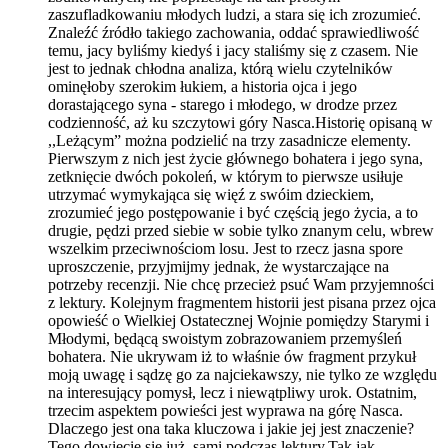
zaszufladkowaniu młodych ludzi, a stara się ich zrozumieć.
Znaleźć źródło takiego zachowania, oddać sprawiedliwość
temu, jacy byliśmy kiedyś i jacy staliśmy się z czasem. Nie
jest to jednak chłodna analiza, którą wielu czytelników
ominęłoby szerokim łukiem, a historia ojca i jego
dorastającego syna - starego i młodego, w drodze przez
codzienność, aż ku szczytowi góry Nasca.Historię opisaną w
,,Leżącym” można podzielić na trzy zasadnicze elementy.
Pierwszym z nich jest życie głównego bohatera i jego syna,
zetknięcie dwóch pokoleń, w którym to pierwsze usiłuje
utrzymać wymykająca się więź z swóim dzieckiem,
zrozumieć jego postępowanie i być częścią jego życia, a to
drugie, pędzi przed siebie w sobie tylko znanym celu, wbrew
wszelkim przeciwnościom losu. Jest to rzecz jasna spore
uproszczenie, przyjmijmy jednak, że wystarczające na
potrzeby recenzji. Nie chcę przecież psuć Wam przyjemności
z lektury. Kolejnym fragmentem historii jest pisana przez ojca
opowieść o Wielkiej Ostatecznej Wojnie pomiędzy Starymi i
Młodymi, będącą swoistym zobrazowaniem przemyśleń
bohatera. Nie ukrywam iż to właśnie ów fragment przykuł
moją uwagę i sądzę go za najciekawszy, nie tylko ze względu
na interesujący pomysł, lecz i niewątpliwy urok. Ostatnim,
trzecim aspektem powieści jest wyprawa na górę Nasca.
Dlaczego jest ona taka kluczowa i jakie jej jest znaczenie?
Tego dowiecie się już, sami podczas lektury.Tak jak