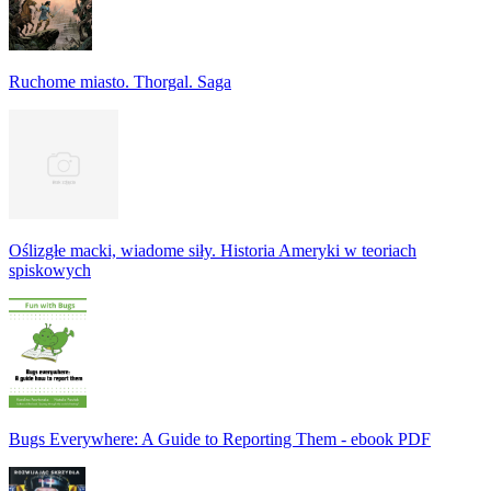
Ruchome miasto. Thorgal. Saga
Oślizgłe macki, wiadome siły. Historia Ameryki w teoriach
spiskowych
Bugs Everywhere: A Guide to Reporting Them - ebook PDF