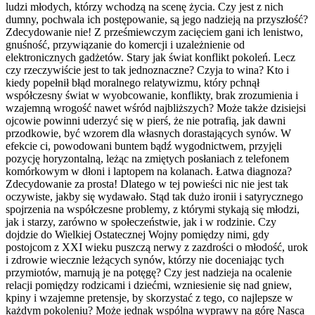
ludzi młodych, którzy wchodzą na scenę życia. Czy jest z nich
dumny, pochwala ich postępowanie, są jego nadzieją na przyszłość?
Zdecydowanie nie! Z prześmiewczym zacięciem gani ich lenistwo,
gnuśność, przywiązanie do komercji i uzależnienie od
elektronicznych gadżetów. Stary jak świat konflikt pokoleń. Lecz
czy rzeczywiście jest to tak jednoznaczne? Czyja to wina? Kto i
kiedy popełnił błąd moralnego relatywizmu, który pchnął
współczesny świat w wyobcowanie, konflikty, brak zrozumienia i
wzajemną wrogość nawet wśród najbliższych? Może także dzisiejsi
ojcowie powinni uderzyć się w pierś, że nie potrafią, jak dawni
przodkowie, być wzorem dla własnych dorastających synów. W
efekcie ci, powodowani buntem bądź wygodnictwem, przyjęli
pozycję horyzontalną, leżąc na zmiętych posłaniach z telefonem
komórkowym w dłoni i laptopem na kolanach. Łatwa diagnoza?
Zdecydowanie za prosta! Dlatego w tej powieści nic nie jest tak
oczywiste, jakby się wydawało. Stąd tak dużo ironii i satyrycznego
spojrzenia na współczesne problemy, z którymi stykają się młodzi,
jak i starzy, zarówno w społeczeństwie, jak i w rodzinie. Czy
dojdzie do Wielkiej Ostatecznej Wojny pomiędzy nimi, gdy
postojcom z XXI wieku puszczą nerwy z zazdrości o młodość, urok
i zdrowie wiecznie leżących synów, którzy nie doceniając tych
przymiotów, marnują je na potęgę? Czy jest nadzieja na ocalenie
relacji pomiędzy rodzicami i dziećmi, wzniesienie się nad gniew,
kpiny i wzajemne pretensje, by skorzystać z tego, co najlepsze w
każdym pokoleniu? Może jednak wspólna wyprawy na górę Nasca