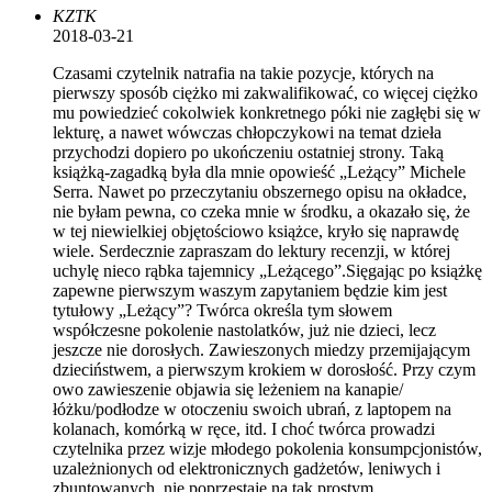
KZTK
2018-03-21
Czasami czytelnik natrafia na takie pozycje, których na
pierwszy sposób ciężko mi zakwalifikować, co więcej ciężko
mu powiedzieć cokolwiek konkretnego póki nie zagłębi się w
lekturę, a nawet wówczas chłopczykowi na temat dzieła
przychodzi dopiero po ukończeniu ostatniej strony. Taką
książką-zagadką była dla mnie opowieść „Leżący” Michele
Serra. Nawet po przeczytaniu obszernego opisu na okładce,
nie byłam pewna, co czeka mnie w środku, a okazało się, że
w tej niewielkiej objętościowo książce, kryło się naprawdę
wiele. Serdecznie zapraszam do lektury recenzji, w której
uchylę nieco rąbka tajemnicy „Leżącego”.Sięgając po książkę
zapewne pierwszym waszym zapytaniem będzie kim jest
tytułowy „Leżący”? Twórca określa tym słowem
współczesne pokolenie nastolatków, już nie dzieci, lecz
jeszcze nie dorosłych. Zawieszonych miedzy przemijającym
dzieciństwem, a pierwszym krokiem w dorosłość. Przy czym
owo zawieszenie objawia się leżeniem na kanapie/
łóżku/podłodze w otoczeniu swoich ubrań, z laptopem na
kolanach, komórką w ręce, itd. I choć twórca prowadzi
czytelnika przez wizje młodego pokolenia konsumpcjonistów,
uzależnionych od elektronicznych gadżetów, leniwych i
zbuntowanych, nie poprzestaje na tak prostym