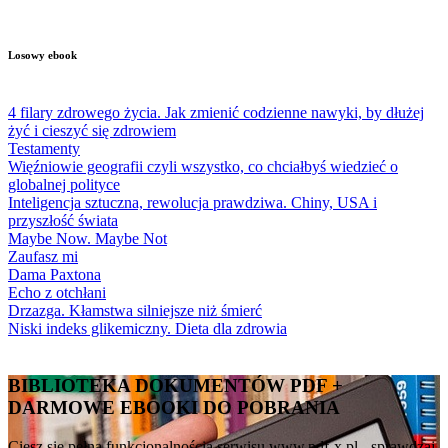
Losowy ebook
4 filary zdrowego życia. Jak zmienić codzienne nawyki, by dłużej
żyć i cieszyć się zdrowiem
Testamenty
Więźniowie geografii czyli wszystko, co chciałbyś wiedzieć o
globalnej polityce
Inteligencja sztuczna, rewolucja prawdziwa. Chiny, USA i
przyszłość świata
Maybe Now. Maybe Not
Zaufasz mi
Dama Paxtona
Echo z otchłani
Drzazga. Kłamstwa silniejsze niż śmierć
Niski indeks glikemiczny. Dieta dla zdrowia
BIBLIOTEKA DOKUMENTÓW PDF +
DARMOWE EBOOKI DO POBRANIA
Ciesz się pełną funkcjonalnością serwisu www.pdf-x.pl - sprawdzaj