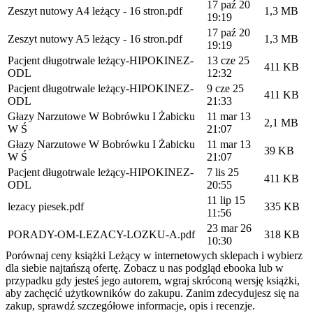
17 paź 20
Zeszyt nutowy A4 leżący - 16 stron.pdf
1,3 MB
19:19
17 paź 20
Zeszyt nutowy A5 leżący - 16 stron.pdf
1,3 MB
19:19
Pacjent długotrwale leżący-HIPOKINEZ-
13 cze 25
411 KB
ODL
12:32
Pacjent długotrwale leżący-HIPOKINEZ-
9 cze 25
411 KB
ODL
21:33
Głazy Narzutowe W Bobrówku I Żabicku
11 mar 13
2,1 MB
W Ś
21:07
Głazy Narzutowe W Bobrówku I Żabicku
11 mar 13
39 KB
W Ś
21:07
Pacjent długotrwale leżący-HIPOKINEZ-
7 lis 25
411 KB
ODL
20:55
11 lip 15
lezacy piesek.pdf
335 KB
11:56
23 mar 26
PORADY-OM-LEZACY-LOZKU-A.pdf
318 KB
10:30
Porównaj ceny książki Leżący w internetowych sklepach i wybierz
dla siebie najtańszą ofertę. Zobacz u nas podgląd ebooka lub w
przypadku gdy jesteś jego autorem, wgraj skróconą wersję książki,
aby zachęcić użytkowników do zakupu. Zanim zdecydujesz się na
zakup, sprawdź szczegółowe informacje, opis i recenzje.