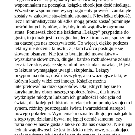
wspominałam na początku, książka ebook jest dość niedługa.
Wszystkie wspomniane wyżej fragmenty powieści zamknięte
zostały w zaledwie stu-siedmiu stronach. Niewielka objętość,
lecz i minimalistyczna okładka mogą prosto zostać pominięte
pośród innych tytułów, a byłaby to niewątpliwie ogromna
strata. Ponieważ choć nie każdemu „Leżący” przypadnie do
gustu, to jednak jest to oryginalne, lecz i ironiczne, spojrzenie
na otaczająca nas rzeczywistość. Co więcej, ciężko podczas
lektury nie docenić kunsztu, z jakim twórca posługuje się
słowem pisanym. Nie jest to bynajmniej mowa łatwy -
wyszukane słownictwo, długie i bardzo rozbudowane zdania,
lecz także skrywające się za nimi przesłania sprawiają, iż jest
to lektura wymagająca uwagi i skupienia.,,Leżący"
przypomina obraz, dość niezwykły, a co ważniejsze taki, w
którym każdy widzi coś innego. Książkę można
interpretować na dużo sposobów. Dla jednych będzie to
karykaturalny obraz naszego społeczeństwa, dla innych
wytknięcie młodym ludziom ich gnuśności i odcięcia od
świata, dla kolejnych historia o relacjach po pomiędzy ojcem i
synem, różnicy postrzegania świata i wartościami starego i
nowego pokolenia. Wymieniać można by długo, jednak jak to
z tego typu dziełami bywa, najlepiej ocenić samemu, czy
trafia ono w nasze gusta a także co dla nas oznacza. Nie ulega
jednak wątpliwości, że jest to dzieło nietypowe, zaskakujące