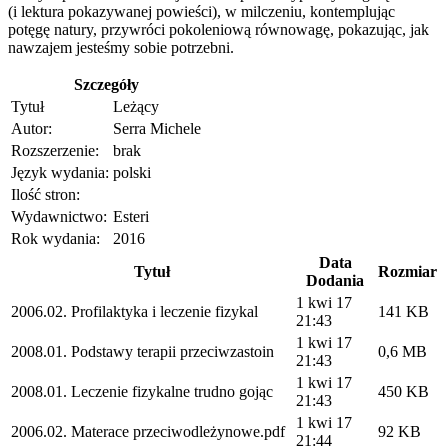
(i lektura pokazywanej powieści), w milczeniu, kontemplując
potęgę natury, przywróci pokoleniową równowagę, pokazując, jak
nawzajem jesteśmy sobie potrzebni.
Szczegóły
Tytuł
Leżący
Autor:
Serra Michele
Rozszerzenie:
brak
Język wydania:
polski
Ilość stron:
Wydawnictwo:
Esteri
Rok wydania:
2016
Data
Tytuł
Rozmiar
Dodania
1 kwi 17
2006.02. Profilaktyka i leczenie fizykal
141 KB
21:43
1 kwi 17
2008.01. Podstawy terapii przeciwzastoin
0,6 MB
21:43
1 kwi 17
2008.01. Leczenie fizykalne trudno gojąc
450 KB
21:43
1 kwi 17
2006.02. Materace przeciwodleżynowe.pdf
92 KB
21:44