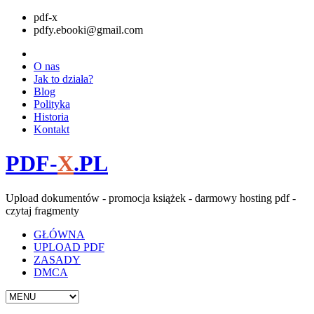
pdf-x
pdfy.ebooki@gmail.com
O nas
Jak to działa?
Blog
Polityka
Historia
Kontakt
PDF-
X
.PL
Upload dokumentów - promocja książek - darmowy hosting pdf -
czytaj fragmenty
GŁÓWNA
UPLOAD PDF
ZASADY
DMCA