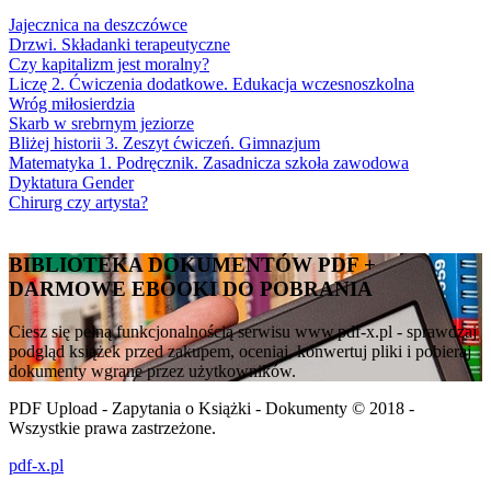
Jajecznica na deszczówce
Drzwi. Składanki terapeutyczne
Czy kapitalizm jest moralny?
Liczę 2. Ćwiczenia dodatkowe. Edukacja wczesnoszkolna
Wróg miłosierdzia
Skarb w srebrnym jeziorze
Bliżej historii 3. Zeszyt ćwiczeń. Gimnazjum
Matematyka 1. Podręcznik. Zasadnicza szkoła zawodowa
Dyktatura Gender
Chirurg czy artysta?
BIBLIOTEKA DOKUMENTÓW PDF +
DARMOWE EBOOKI DO POBRANIA
Ciesz się pełną funkcjonalnością serwisu www.pdf-x.pl - sprawdzaj
podgląd książek przed zakupem, oceniaj, konwertuj pliki i pobieraj
dokumenty wgrane przez użytkowników.
PDF Upload - Zapytania o Książki - Dokumenty © 2018 -
Wszystkie prawa zastrzeżone.
pdf-x.pl