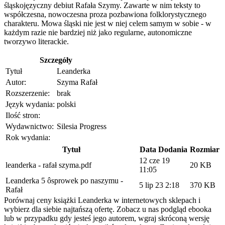
śląskojęzyczny debiut Rafała Szymy. Zawarte w nim teksty to
współczesna, nowoczesna proza pozbawiona folklorystycznego
charakteru. Mowa śląski nie jest w niej celem samym w sobie - w
każdym razie nie bardziej niż jako regularne, autonomiczne
tworzywo literackie.
Szczegóły
Tytuł
Leanderka
Autor:
Szyma Rafał
Rozszerzenie:
brak
Język wydania:
polski
Ilość stron:
Wydawnictwo:
Silesia Progress
Rok wydania:
Tytuł
Data Dodania
Rozmiar
12 cze 19
leanderka - rafał szyma.pdf
20 KB
11:05
Leanderka 5 ôsprowek po naszymu -
5 lip 23 2:18
370 KB
Rafał
Porównaj ceny książki Leanderka w internetowych sklepach i
wybierz dla siebie najtańszą ofertę. Zobacz u nas podgląd ebooka
lub w przypadku gdy jesteś jego autorem, wgraj skróconą wersję