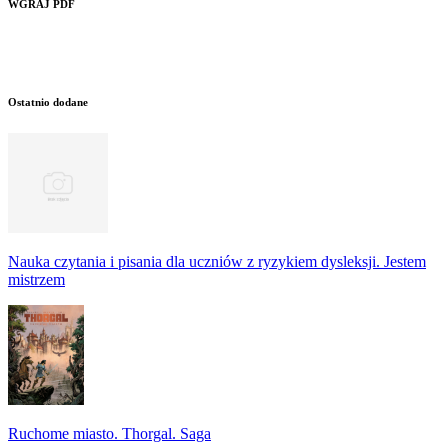
WGRAJ PDF
Ostatnio dodane
Nauka czytania i pisania dla uczniów z ryzykiem dysleksji. Jestem
mistrzem
Ruchome miasto. Thorgal. Saga