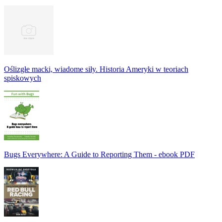
Oślizgłe macki, wiadome siły. Historia Ameryki w teoriach
spiskowych
Bugs Everywhere: A Guide to Reporting Them - ebook PDF