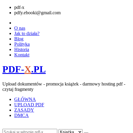
pdf-x
pdfy.ebooki@gmail.com
O nas
Jak to działa?
Blog
Polityka
Historia
Kontakt
PDF-
X
.PL
Upload dokumentów - promocja książek - darmowy hosting pdf -
czytaj fragmenty
GŁÓWNA
UPLOAD PDF
ZASADY
DMCA