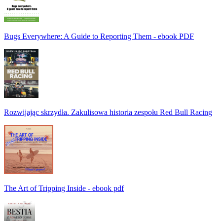
Bugs Everywhere: A Guide to Reporting Them - ebook PDF
Rozwijając skrzydła. Zakulisowa historia zespołu Red Bull Racing
The Art of Tripping Inside - ebook pdf