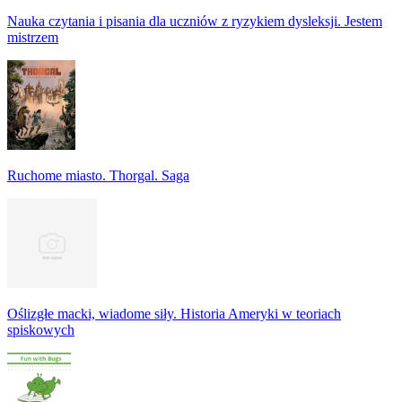
Nauka czytania i pisania dla uczniów z ryzykiem dysleksji. Jestem
mistrzem
Ruchome miasto. Thorgal. Saga
Oślizgłe macki, wiadome siły. Historia Ameryki w teoriach
spiskowych