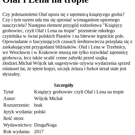
Czy jedenastoletni Olaf upora się z tajemnicą książęcego grobu?
Czy i tym razem uda mu się sprostać wymaganiom upiornego
nauczyciela? Następna element przygód rodzeństwa "Książęcy
grobowiec, czyli Olaf i Lena na tropie" przeniesie młodego
czytelnika w świat polskich Piastów i na bitewne legnickie pole.
Opowiadanie o fascynujących czasach średniowiecza przeplata się z
zaskakującymi przygodami bliźniaków. Olaf i Lena w Trzebnicy,
we Wrocławiu i w Krakowie muszą nie tylko rozwikłać tajemnicę
grobowca, lecz także ocalić cenne zabytki przed szajką
złodziei.Michał Wójcik tak sugestywnie ożywia wydarzenia sprzed
ośmiuset lat, że tętent kopyt, szczęk żelaza i furkot strzał stale jest
słyszalny.
Szczegóły
Tytuł
Książęcy grobowiec czyli Olaf i Lena na tropie
Autor:
Wójcik Michał
Rozszerzenie:
brak
Język wydania:
polski
Ilość stron:
Wydawnictwo:
DrugaNoga
Rok wydania:
2017