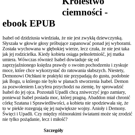
Królestwo
ciemności -
ebook EPUB
Isabel od dzidziusia wiedziała, że nie jest zwykłą dziewczynką.
Słyszała w głowie głosy próbujące zapanować ponad jej wyborami.
Została wychowana w głębokiej wierze, lecz czuła, że nie jest taka
jak jej rodzicielka. Kiedy kobieta osiąga pełnoletniość, jej matka
umiera. Wówczas również Isabel dowiaduje się od
zaprzyjaźnionego księdza prawdy o swoim pochodzeniu i zyskuje
moce, które chce wykorzystać do ratowania słabszych. Niestety,
Demonowi Otchłani te praktyki nie przypadają do gustu, podobnie
jak Bogu, u którego nie było w planach stworzenia Isabel. Demon
za pozwoleniem Lucyfera przychodzi na ziemię, by sprowadzić
Isabel do jej ojca. Pozostali Upadli chcą zniweczyć jego zamiary,
ponieważ Isabel posiada moc, której pragną. Abaddon miał chronić
córkę Szatana i Sprawiedliwości, a kobieta nie spodziewała się, że
to w piekle rozegrają się jej największe wojny. Anioły i Demony.
Święci i Upadli. Czy między różnorakimi światami może się zrodzić
nie tylko pożądanie, lecz i miłość?
Szczegóły