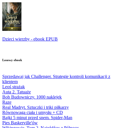
Dzieci wierzby - ebook EPUB
Losowy ebook
Sprzedawaj jak Challenger. Strategie kontroli komunikacji z
klientem
Leoś strażak
Auta 2. Tatuaże
Bob Budowniczy. 1000 naklejek
Raze
Real Madryt. Sztuczki i triki piłkarzy
Równowaga ciała i umysłu + CD
Bajki 5 minut przed snem. Spider-Man
Pies Baskerville'ów
Wikingowie. Tom 2. Najeźdźcy z Północy