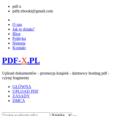
pdf-x
pdfy.ebooki@gmail.com
O nas
Jak to działa?
Blog
Polityka
Historia
Kontakt
PDF-
X
.PL
Upload dokumentów - promocja książek - darmowy hosting pdf -
czytaj fragmenty
GŁÓWNA
UPLOAD PDF
ZASADY
DMCA