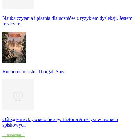
Nauka czytania i pisania dla uczniów z ryzykiem dysleksji. Jestem
mistrzem
Ruchome miasto. Thorgal. Saga
Oślizgłe macki, wiadome siły. Historia Ameryki w teoriach
spiskowych