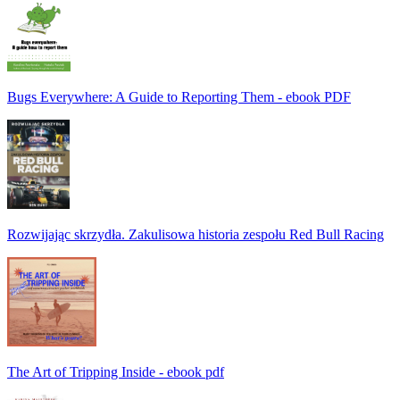
Bugs Everywhere: A Guide to Reporting Them - ebook PDF
Rozwijając skrzydła. Zakulisowa historia zespołu Red Bull Racing
The Art of Tripping Inside - ebook pdf