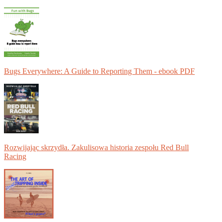
Bugs Everywhere: A Guide to Reporting Them - ebook PDF
Rozwijając skrzydła. Zakulisowa historia zespołu Red Bull
Racing