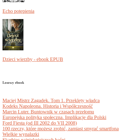
Echo potępienia
Dzieci wierzby - ebook EPUB
Losowy ebook
Maciej Mistrz Zagadek. Tom 1. Przeklęty władca
Kodeks Napoleona. Historia i Współczesność
Marcin Luter. Buntownik w czasach przełomu
Europejska polityka społeczna. Implikacje dla Polski
Ford Fiesta (od III 2002 do VII 2008)
100 rzeczy, które możesz zrobić, zamiast smyrać smartfona
Wielkie wynalazki
Skarbiec najpiękniejszych baśni