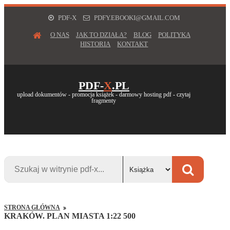
PDF-X
PDFY.EBOOKI@GMAIL.COM
O NAS
JAK TO DZIAŁA?
BLOG
POLITYKA
HISTORIA
KONTAKT
PDF-
X
.PL
upload dokumentów - promocja książek - darmowy hosting pdf - czytaj
fragmenty
STRONA GŁÓWNA
KRAKÓW. PLAN MIASTA 1:22 500