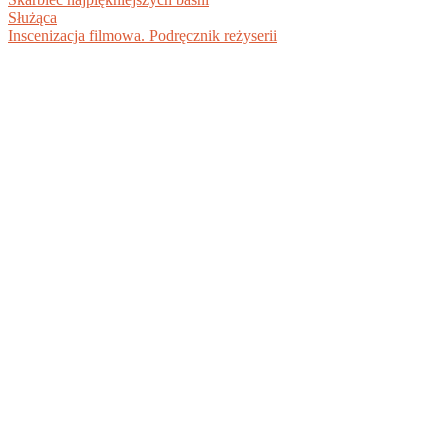
Służąca
Inscenizacja filmowa. Podręcznik reżyserii
BIBLIOTEKA DOKUMENTÓW PDF +
DARMOWE EBOOKI DO POBRANIA
Ciesz się pełną funkcjonalnością serwisu www.pdf-x.pl -
sprawdzaj podgląd książek przed zakupem, oceniaj,
konwertuj pliki i pobieraj dokumenty wgrane przez
użytkowników.