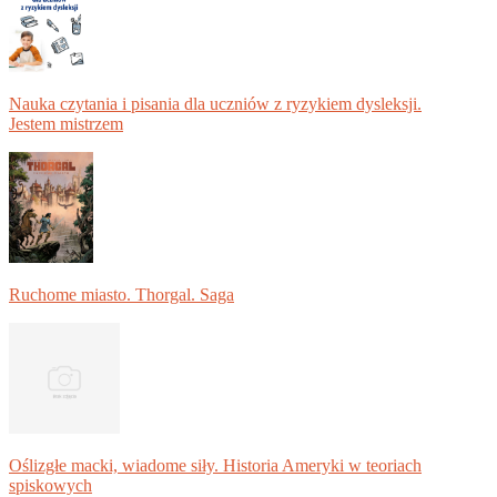
Nauka czytania i pisania dla uczniów z ryzykiem dysleksji.
Jestem mistrzem
Ruchome miasto. Thorgal. Saga
Oślizgłe macki, wiadome siły. Historia Ameryki w teoriach
spiskowych