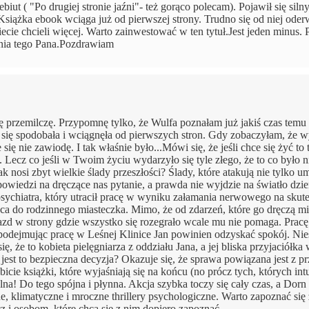
iut ( "Po drugiej stronie jaźni"- też gorąco polecam). Pojawił się siln
siążka ebook wciąga już od pierwszej strony. Trudno się od niej oderw
ecie chcieli więcej. Warto zainwestować w ten tytuł.Jest jeden minus. 
ania tego Pana.Pozdrawiam
przemilczę. Przypomnę tylko, że Wulfa poznałam już jakiś czas temu 
mi się spodobała i wciągnęła od pierwszych stron. Gdy zobaczyłam, że 
 zawiodę. I tak właśnie było...Mówi się, że jeśli chce się żyć to 
 Lecz co jeśli w Twoim życiu wydarzyło się tyle złego, że to co było n
k nosi zbyt wielkie ślady przeszłości? Ślady, które atakują nie tylko um
owiedzi na dręczące nas pytanie, a prawda nie wyjdzie na światło dzie
sychiatra, który utracił pracę w wyniku załamania nerwowego na skut
aca do rodzinnego miasteczka. Mimo, że od zdarzeń, które go dręczą mi
zyjazd w strony gdzie wszystko się rozegrało wcale mu nie pomaga. Prac
podejmując pracę w Leśnej Klinice Jan powinien odzyskać spokój. Nies
że to kobieta pielęgniarza z oddziału Jana, a jej bliska przyjaciółka
jest to bezpieczna decyzja? Okazuje się, że sprawa powiązana jest z pr
bicie książki, które wyjaśniają się na końcu (no prócz tych, których int
lna! Do tego spójna i płynna. Akcja szybka toczy się cały czas, a Dorn
ne, klimatyczne i mroczne thrillery psychologiczne. Warto zapoznać się 
z i osobom, które chcą się z nim dopiero zapoznać.