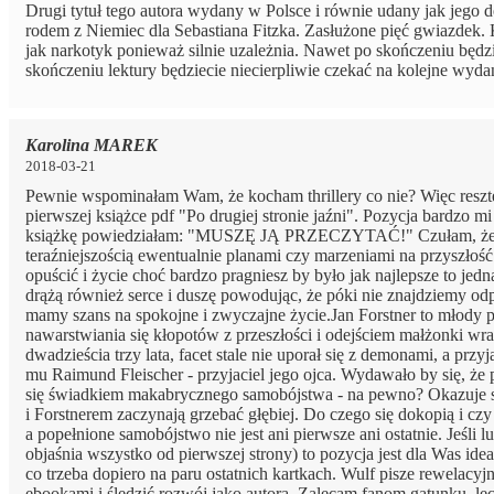
Drugi tytuł tego autora wydany w Polsce i równie udany jak jego deb
rodem z Niemiec dla Sebastiana Fitzka. Zasłużone pięć gwiazdek. K
jak narkotyk ponieważ silnie uzależnia. Nawet po skończeniu będzi
skończeniu lektury będziecie niecierpliwie czekać na kolejne wyd
Karolina MAREK
2018-03-21
Pewnie wspominałam Wam, że kocham thrillery co nie? Więc resztę 
pierwszej książce pdf "Po drugiej stronie jaźni". Pozycja bardzo 
książkę powiedziałam: "MUSZĘ JĄ PRZECZYTAĆ!" Czułam, że się nie
teraźniejszością ewentualnie planami czy marzeniami na przyszłość.
opuścić i życie choć bardzo pragniesz by było jak najlepsze to jedna
drążą również serce i duszę powodując, że póki nie znajdziemy odp
mamy szans na spokojne i zwyczajne życie.Jan Forstner to młody p
nawarstwiania się kłopotów z przeszłości i odejściem małżonki wr
dwadzieścia trzy lata, facet stale nie uporał się z demonami, a pr
mu Raimund Fleischer - przyjaciel jego ojca. Wydawało by się, że 
się świadkiem makabrycznego samobójstwa - na pewno? Okazuje się, 
i Forstnerem zaczynają grzebać głębiej. Do czego się dokopią i czy 
a popełnione samobójstwo nie jest ani pierwsze ani ostatnie. Jeśli lu
objaśnia wszystko od pierwszej strony) to pozycja jest dla Was idea
co trzeba dopiero na paru ostatnich kartkach. Wulf pisze rewelacyj
ebookami i śledzić rozwój jako autora. Zalecam fanom gatunku, lec