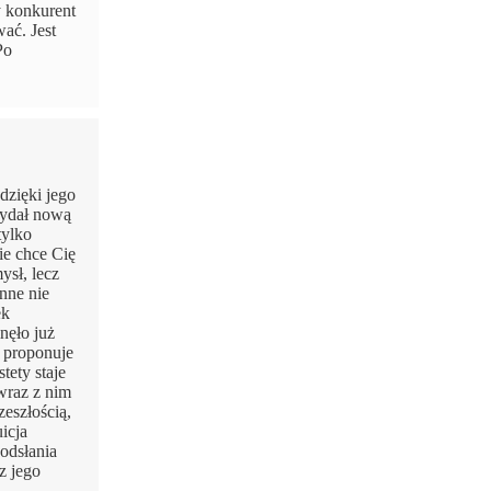
y konkurent
ać. Jest
Po
dzięki jego
wydał nową
tylko
ie chce Cię
ysł, lecz
nne nie
ek
nęło już
ę proponuje
tety staje
 wraz z nim
zeszłością,
uicja
 odsłania
z jego