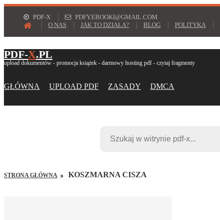
PDF-X
PDFY.EBOOKI@GMAIL.COM
O NAS
JAK TO DZIAŁA?
BLOG
POLITYKA
PDF-
X
.PL
upload dokumentów - promocja książek - darmowy hosting pdf - czytaj fragmenty
GŁÓWNA
UPLOAD PDF
ZASADY
DMCA
KOSZMARNA CISZA
STRONA GŁÓWNA