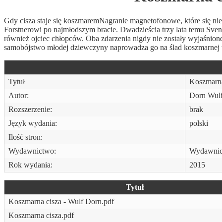
Gdy cisza staje się koszmaremNagranie magnetofonowe, które się nies
Forstnerowi po najmłodszym bracie. Dwadzieścia trzy lata temu Sven
również ojciec chłopców. Oba zdarzenia nigdy nie zostały wyjaśnio
samobójstwo młodej dziewczyny naprowadza go na ślad koszmarnej 
Tytuł
Koszmarna
Autor:
Dorn Wul
Rozszerzenie:
brak
Język wydania:
polski
Ilość stron:
Wydawnictwo:
Wydawnic
Rok wydania:
2015
Tytuł
Koszmarna cisza - Wulf Dorn.pdf
Koszmarna cisza.pdf