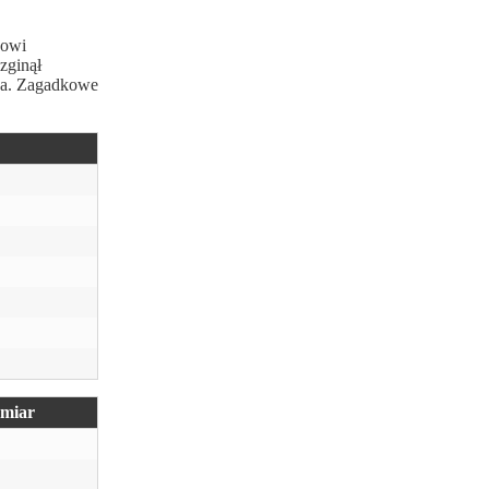
nowi
zginął
ada. Zagadkowe
miar