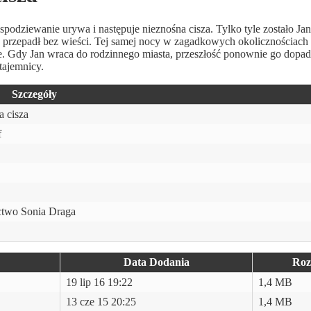
podziewanie urywa i następuje nieznośna cisza. Tylko tyle zostało Ja
 przepadł bez wieści. Tej samej nocy w zagadkowych okolicznościach 
ne. Gdy Jan wraca do rodzinnego miasta, przeszłość ponownie go dop
tajemnicy.
Szczegóły
 cisza
f
two Sonia Draga
Data Dodania
Roz
19 lip 16 19:22
1,4 MB
13 cze 15 20:25
1,4 MB