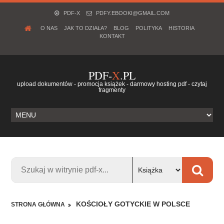
PDF-X
PDFY.EBOOKI@GMAIL.COM
O NAS
JAK TO DZIAŁA?
BLOG
POLITYKA
HISTORIA
KONTAKT
PDF-
X
.PL
upload dokumentów - promocja książek - darmowy hosting pdf - czytaj
fragmenty
KOŚCIOŁY GOTYCKIE W POLSCE
STRONA GŁÓWNA