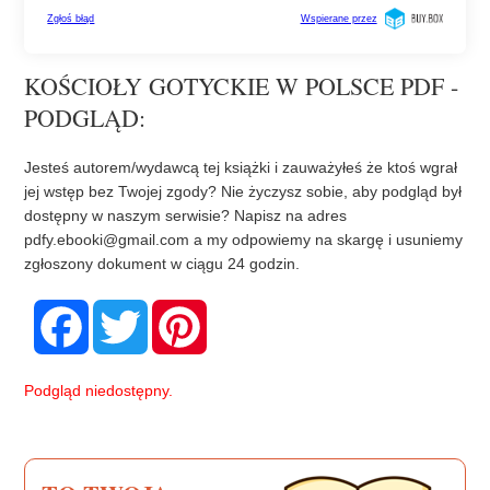
KOŚCIOŁY GOTYCKIE W POLSCE PDF -
PODGLĄD:
Jesteś autorem/wydawcą tej książki i zauważyłeś że ktoś wgrał
jej wstęp bez Twojej zgody? Nie życzysz sobie, aby podgląd był
dostępny w naszym serwisie? Napisz na adres
pdfy.ebooki@gmail.com
a my odpowiemy na skargę i usuniemy
zgłoszony dokument w ciągu 24 godzin.
F
T
P
a
w
i
c
i
n
e
t
t
b
t
e
Podgląd niedostępny.
o
e
r
o
r
e
k
s
t