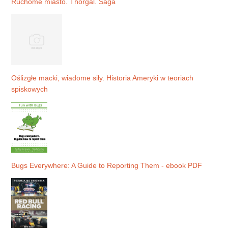
Ruchome miasto. Thorgal. Saga
Oślizgłe macki, wiadome siły. Historia Ameryki w teoriach
spiskowych
Bugs Everywhere: A Guide to Reporting Them - ebook PDF