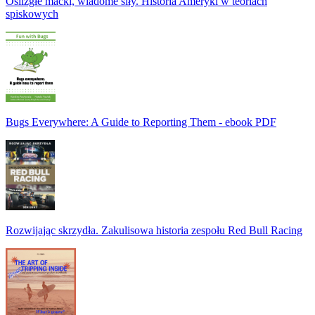
Oślizgłe macki, wiadome siły. Historia Ameryki w teoriach
spiskowych
Bugs Everywhere: A Guide to Reporting Them - ebook PDF
Rozwijając skrzydła. Zakulisowa historia zespołu Red Bull Racing