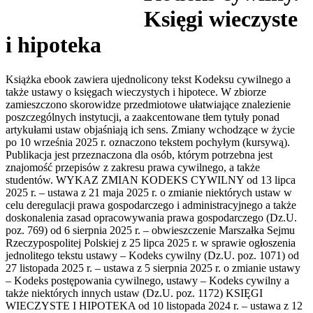
Księgi wieczyste
i hipoteka
Książka ebook zawiera ujednolicony tekst Kodeksu cywilnego a
także ustawy o księgach wieczystych i hipotece. W zbiorze
zamieszczono skorowidze przedmiotowe ułatwiające znalezienie
poszczególnych instytucji, a zaakcentowane tłem tytuły ponad
artykułami ustaw objaśniają ich sens. Zmiany wchodzące w życie
po 10 września 2025 r. oznaczono tekstem pochyłym (kursywą).
Publikacja jest przeznaczona dla osób, którym potrzebna jest
znajomość przepisów z zakresu prawa cywilnego, a także
studentów. WYKAZ ZMIAN KODEKS CYWILNY od 13 lipca
2025 r. – ustawa z 21 maja 2025 r. o zmianie niektórych ustaw w
celu deregulacji prawa gospodarczego i administracyjnego a także
doskonalenia zasad opracowywania prawa gospodarczego (Dz.U.
poz. 769) od 6 sierpnia 2025 r. – obwieszczenie Marszałka Sejmu
Rzeczypospolitej Polskiej z 25 lipca 2025 r. w sprawie ogłoszenia
jednolitego tekstu ustawy – Kodeks cywilny (Dz.U. poz. 1071) od
27 listopada 2025 r. – ustawa z 5 sierpnia 2025 r. o zmianie ustawy
– Kodeks postępowania cywilnego, ustawy – Kodeks cywilny a
także niektórych innych ustaw (Dz.U. poz. 1172) KSIĘGI
WIECZYSTE I HIPOTEKA od 10 listopada 2024 r. – ustawa z 12