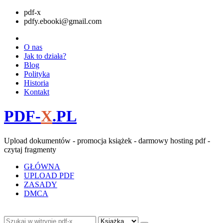
pdf-x
pdfy.ebooki@gmail.com
O nas
Jak to działa?
Blog
Polityka
Historia
Kontakt
PDF-
X
.PL
Upload dokumentów - promocja książek - darmowy hosting pdf -
czytaj fragmenty
GŁÓWNA
UPLOAD PDF
ZASADY
DMCA