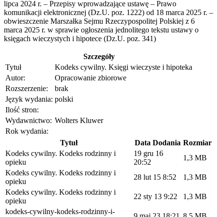
lipca 2024 r. – Przepisy wprowadzające ustawę – Prawo
komunikacji elektronicznej (Dz.U. poz. 1222) od 18 marca 2025 r. –
obwieszczenie Marszałka Sejmu Rzeczypospolitej Polskiej z 6
marca 2025 r. w sprawie ogłoszenia jednolitego tekstu ustawy o
księgach wieczystych i hipotece (Dz.U. poz. 341)
Szczegóły
Tytuł
Kodeks cywilny. Księgi wieczyste i hipoteka
Autor:
Opracowanie zbiorowe
Rozszerzenie:
brak
Język wydania:
polski
Ilość stron:
Wydawnictwo:
Wolters Kluwer
Rok wydania:
Tytuł
Data Dodania
Rozmiar
Kodeks cywilny. Kodeks rodzinny i
19 gru 16
1,3 MB
opieku
20:52
Kodeks cywilny. Kodeks rodzinny i
28 lut 15 8:52
1,3 MB
opieku
Kodeks cywilny. Kodeks rodzinny i
22 sty 13 9:22
1,3 MB
opieku
kodeks-cywilny-kodeks-rodzinny-i-
9 maj 23 18:21
8,5 MB