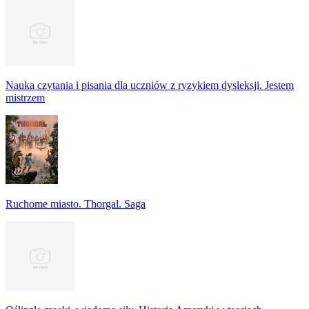
Nauka czytania i pisania dla uczniów z ryzykiem dysleksji. Jestem
mistrzem
Ruchome miasto. Thorgal. Saga