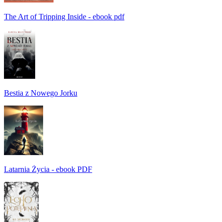
The Art of Tripping Inside - ebook pdf
Bestia z Nowego Jorku
Latarnia Życia - ebook PDF