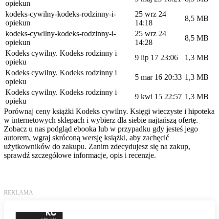
opiekun
kodeks-cywilny-kodeks-rodzinny-i-
25 wrz 24
8,5 MB
opiekun
14:18
kodeks-cywilny-kodeks-rodzinny-i-
25 wrz 24
8,5 MB
opiekun
14:28
Kodeks cywilny. Kodeks rodzinny i
9 lip 17 23:06
1,3 MB
opieku
Kodeks cywilny. Kodeks rodzinny i
5 mar 16 20:33
1,3 MB
opieku
Kodeks cywilny. Kodeks rodzinny i
9 kwi 15 22:57
1,3 MB
opieku
Porównaj ceny książki Kodeks cywilny. Księgi wieczyste i hipoteka
w internetowych sklepach i wybierz dla siebie najtańszą ofertę.
Zobacz u nas podgląd ebooka lub w przypadku gdy jesteś jego
autorem, wgraj skróconą wersję książki, aby zachęcić
użytkowników do zakupu. Zanim zdecydujesz się na zakup,
sprawdź szczegółowe informacje, opis i recenzje.