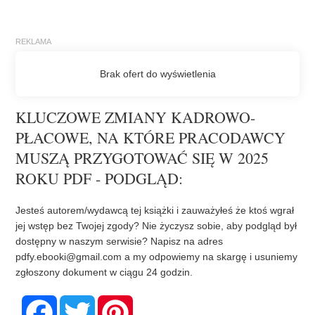
KLUCZOWE ZMIANY KADROWO-
PŁACOWE, NA KTÓRE PRACODAWCY
MUSZĄ PRZYGOTOWAĆ SIĘ W 2025
ROKU PDF - PODGLĄD:
Jesteś autorem/wydawcą tej książki i zauważyłeś że ktoś wgrał
jej wstęp bez Twojej zgody? Nie życzysz sobie, aby podgląd był
dostępny w naszym serwisie? Napisz na adres
pdfy.ebooki@gmail.com
a my odpowiemy na skargę i usuniemy
zgłoszony dokument w ciągu 24 godzin.
F
T
P
a
w
i