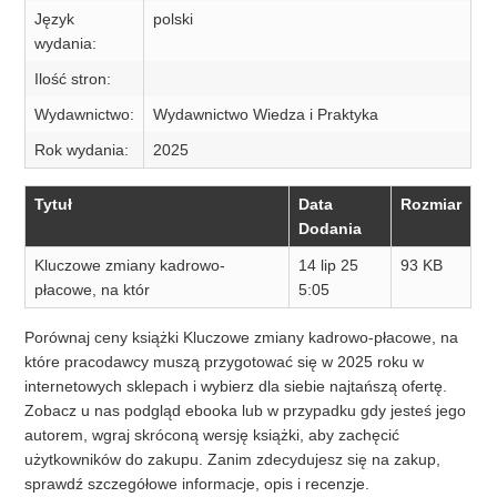
Język
polski
wydania:
Ilość stron:
Wydawnictwo:
Wydawnictwo Wiedza i Praktyka
Rok wydania:
2025
Tytuł
Data
Rozmiar
Dodania
Kluczowe zmiany kadrowo-
14 lip 25
93 KB
płacowe, na któr
5:05
Porównaj ceny książki Kluczowe zmiany kadrowo-płacowe, na
które pracodawcy muszą przygotować się w 2025 roku w
internetowych sklepach i wybierz dla siebie najtańszą ofertę.
Zobacz u nas podgląd ebooka lub w przypadku gdy jesteś jego
autorem, wgraj skróconą wersję książki, aby zachęcić
użytkowników do zakupu. Zanim zdecydujesz się na zakup,
sprawdź szczegółowe informacje, opis i recenzje.