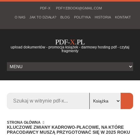
PDF-X
PDFY.EBOOKI@GMAIL.COM
O NAS
JAK TO DZIAŁA?
BLOG
POLITYKA
HISTORIA
KONTAKT
PDF-
X
.PL
upload dokumentów - promocja książek - darmowy hosting pdf - czytaj
fragmenty
STRONA GŁÓWNA
KLUCZOWE ZMIANY KADROWO-PŁACOWE, NA KTÓRE
PRACODAWCY MUSZĄ PRZYGOTOWAĆ SIĘ W 2025 ROKU