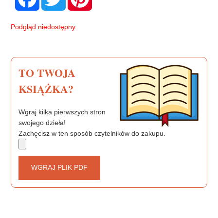
c
i
n
e
t
t
b
t
e
Podgląd niedostępny.
o
e
r
o
r
e
k
s
t
TO TWOJA
KSIĄŻKA?
Wgraj kilka pierwszych stron
swojego dzieła!
Zachęcisz w ten sposób czytelników do zakupu.
WGRAJ PLIK PDF