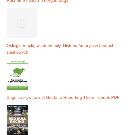
Ruchome miasto. Thorgal. Saga
Oślizgłe macki, wiadome siły. Historia Ameryki w teoriach
spiskowych
Bugs Everywhere: A Guide to Reporting Them - ebook PDF