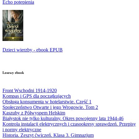
Echo potępienia
Dzieci wierzby - ebook EPUB
Losowy ebook
Front Wschodni 1914-1920
Kompas i GPS dla początkujących
Obsługa konsumenta w hotelarstwie. Część 1
Społeczeństwo Otwarte i jego Wrogowie. Tom 2
Kaszuby z Półwyspem Helskim
Białystok nie tylko kulturalny. Okres powojenny lata 1944-46
Kontrola instalacji elektrycznych i czasookresy sprawdzeń. Przepisy
i normy elektryczne
Historia. Zeszyt ćwiczeń. Klasa 3. Gimnazjum