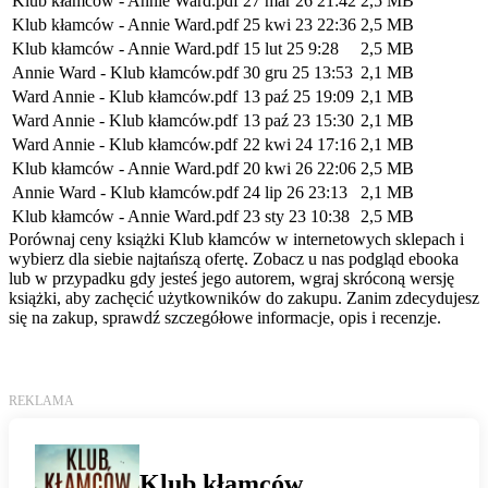
Klub kłamców - Annie Ward.pdf
27 mar 26 21:42
2,5 MB
Klub kłamców - Annie Ward.pdf
25 kwi 23 22:36
2,5 MB
Klub kłamców - Annie Ward.pdf
15 lut 25 9:28
2,5 MB
Annie Ward - Klub kłamców.pdf
30 gru 25 13:53
2,1 MB
Ward Annie - Klub kłamców.pdf
13 paź 25 19:09
2,1 MB
Ward Annie - Klub kłamców.pdf
13 paź 23 15:30
2,1 MB
Ward Annie - Klub kłamców.pdf
22 kwi 24 17:16
2,1 MB
Klub kłamców - Annie Ward.pdf
20 kwi 26 22:06
2,5 MB
Annie Ward - Klub kłamców.pdf
24 lip 26 23:13
2,1 MB
Klub kłamców - Annie Ward.pdf
23 sty 23 10:38
2,5 MB
Porównaj ceny książki Klub kłamców w internetowych sklepach i
wybierz dla siebie najtańszą ofertę. Zobacz u nas podgląd ebooka
lub w przypadku gdy jesteś jego autorem, wgraj skróconą wersję
książki, aby zachęcić użytkowników do zakupu. Zanim zdecydujesz
się na zakup, sprawdź szczegółowe informacje, opis i recenzje.