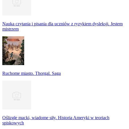
Nauka czytania i pisania dla uczniów z ryzykiem dysleksji. Jestem
mistrzem
Ruchome miasto. Thorgal. Saga
Oślizgłe macki, wiadome siły. Historia Ameryki w teoriach
spiskowych