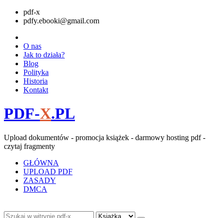
pdf-x
pdfy.ebooki@gmail.com
O nas
Jak to działa?
Blog
Polityka
Historia
Kontakt
PDF-
X
.PL
Upload dokumentów - promocja książek - darmowy hosting pdf -
czytaj fragmenty
GŁÓWNA
UPLOAD PDF
ZASADY
DMCA