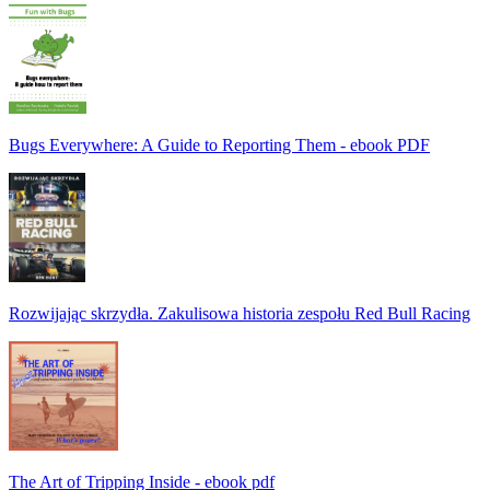
Bugs Everywhere: A Guide to Reporting Them - ebook PDF
Rozwijając skrzydła. Zakulisowa historia zespołu Red Bull Racing
The Art of Tripping Inside - ebook pdf