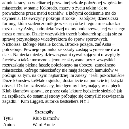
administracyjna w elitarnej prywatnej szkole położonej w górskim
miasteczku w stanie Kolorado, marzy o życiu takim jak to
prowadzone przez matki uczniów, z którymi codziennie ma do
czynienia. Dziewczyny pokroju Brooke – zabójczej dziedziczki
fortuny, która szaleńczo miłuje własną córkę i regularnie zdradza
męża – czy Ashy, nadopiekuńczej mamy podejrzewającej własnego
męża o romans. Dzieje wszystkich trzech bohaterek splatają się za
sprawą przystojnego wicedyrektora do spraw sportowych,
Nicholasa, którego Natalie kocha, Brooke pożąda, zaś Asha –
potrzebuje. Pewnego poranka ze szkoły zostają wyniesione dwa
ciała. Napięcia między dziewczynami rywalizującymi o względy
facetów a także mroczne tajemnice skrywane przez wszystkich
roztrzaskują piękną fasadę położonego na uboczu, zamożnego
miasteczka, którego mieszkańcy nie mają żadnych hamulców w
pościgu za tym, na czym najbardziej im zależy. "Jeśli pokochaliście
Duże kłamstewka/Małe ogniska, dostaniecie na punkcie tej książki
obsesji. Dziko uzależniający, inteligentny i trzymający w napięciu
Klub kłamców sprawi, że przez całą lekturę będziecie siedzieć jak
na szpilkach, do ostatniej strony próbując się domyślić rozwiązania
zagadki." Kim Liggett, autorka bestsellera NYT
Szczegóły
Tytuł
Klub kłamców
Autor:
Ward Annie