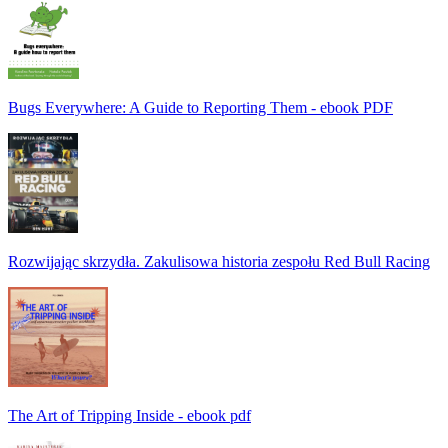
Bugs Everywhere: A Guide to Reporting Them - ebook PDF
Rozwijając skrzydła. Zakulisowa historia zespołu Red Bull Racing
The Art of Tripping Inside - ebook pdf