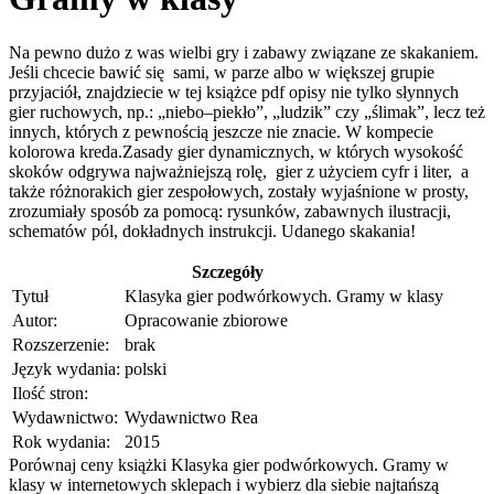
Na pewno dużo z was wielbi gry i zabawy związane ze skakaniem.
Jeśli chcecie bawić się sami, w parze albo w większej grupie
przyjaciół, znajdziecie w tej książce pdf opisy nie tylko słynnych
gier ruchowych, np.: „niebo–piekło”, „ludzik” czy „ślimak”, lecz też
innych, których z pewnością jeszcze nie znacie. W kompecie
kolorowa kreda.Zasady gier dynamicznych, w których wysokość
skoków odgrywa najważniejszą rolę, gier z użyciem cyfr i liter, a
także różnorakich gier zespołowych, zostały wyjaśnione w prosty,
zrozumiały sposób za pomocą: rysunków, zabawnych ilustracji,
schematów pól, dokładnych instrukcji. Udanego skakania!
Szczegóły
Tytuł
Klasyka gier podwórkowych. Gramy w klasy
Autor:
Opracowanie zbiorowe
Rozszerzenie:
brak
Język wydania:
polski
Ilość stron:
Wydawnictwo:
Wydawnictwo Rea
Rok wydania:
2015
Porównaj ceny książki Klasyka gier podwórkowych. Gramy w
klasy w internetowych sklepach i wybierz dla siebie najtańszą