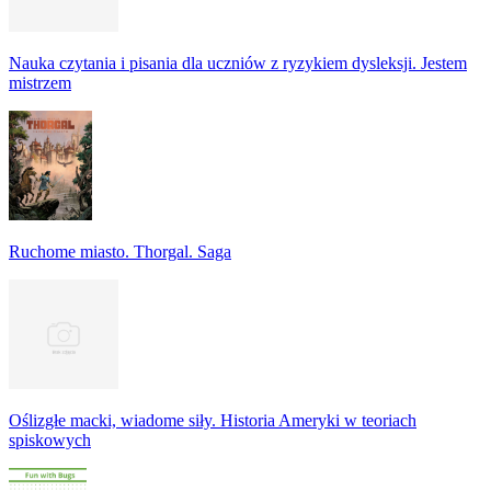
Nauka czytania i pisania dla uczniów z ryzykiem dysleksji. Jestem
mistrzem
Ruchome miasto. Thorgal. Saga
Oślizgłe macki, wiadome siły. Historia Ameryki w teoriach
spiskowych