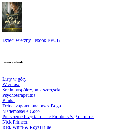
Dzieci wierzby - ebook EPUB
Losowy ebook
Listy w góry
Wierność
Średni współczynnik szczęścia
Psychoterapeutka
Bańka
Dzieci zapomniane przez Boga
Mademoiselle Coco
Pierścienie Przystani. The Frontiers Saga. Tom 2
Nick Primeon
Red, White & Royal Blue