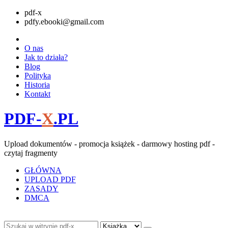
pdf-x
pdfy.ebooki@gmail.com
O nas
Jak to działa?
Blog
Polityka
Historia
Kontakt
PDF-
X
.PL
Upload dokumentów - promocja książek - darmowy hosting pdf -
czytaj fragmenty
GŁÓWNA
UPLOAD PDF
ZASADY
DMCA