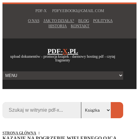
PDF-X
PDFY.EBOOKI@GMAIL.COM
O NAS
JAK TO DZIAŁA?
BLOG
POLITYKA
HISTORIA
KONTAKT
PDF-
X
.PL
upload dokumentów - promocja książek - darmowy hosting pdf - czytaj
fragmenty
STRONA GŁÓWNA
KAZANIE NA POGRZEBIE WIELEBNEGO OJCA