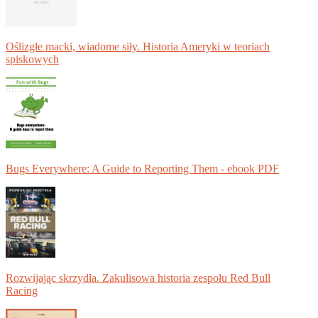
Oślizgłe macki, wiadome siły. Historia Ameryki w teoriach
spiskowych
Bugs Everywhere: A Guide to Reporting Them - ebook PDF
Rozwijając skrzydła. Zakulisowa historia zespołu Red Bull
Racing