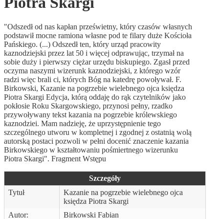
Piotra Skargi
"Odszedł od nas kapłan prześwietny, który czasów własnych
podstawił mocne ramiona własne pod te filary duże Kościoła
Pańskiego. (...) Odszedł ten, który urząd pracowity
kaznodziejski przez lat 50 i więcej odprawując, trzymał na
sobie duży i pierwszy ciężar urzędu biskupiego. Zgasł przed
oczyma naszymi wizerunk kaznodziejski, z którego wzór
radzi więc brali ci, których Bóg na katedrę powoływał. F.
Birkowski, Kazanie na pogrzebie wielebnego ojca księdza
Piotra Skargi Edycja, którą oddaję do rąk czytelników jako
pokłosie Roku Skargowskiego, przynosi pełny, rzadko
przywoływany tekst kazania na pogrzebie królewskiego
kaznodziei. Mam nadzieję, że uprzystępnienie tego
szczególnego utworu w kompletnej i zgodnej z ostatnią wolą
autorską postaci pozwoli w pełni docenić znaczenie kazania
Birkowskiego w kształtowaniu pośmiertnego wizerunku
Piotra Skargi". Fragment Wstępu
Szczegóły
Tytuł
Kazanie na pogrzebie wielebnego ojca
księdza Piotra Skargi
Autor:
Birkowski Fabian