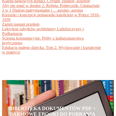
Księga bajkowych postaci. Czytam, zgaduję, koloruję
Aby nie ustać w drodze 2. Religia. Podręcznik. Gimnazjum
2 w 1 Dialogi matrymonialne i ... asesino, asesina
Kierunki i koncepcje pedagogiki katolickiej w Polsce 1918–
1939
Zanim nastąpi przełom
Leksykon zabytków architektury Lubelszczyzny i
Podkarpacia
Ścięgna konsumpcyjne. Próby z kulturoznawstwa
krytycznego
Edukacja małego dziecka. Tom 2. Wychowanie i kształcenie
w praktyce
BIBLIOTEKA DOKUMENTÓW PDF +
DARMOWE EBOOKI DO POBRANIA