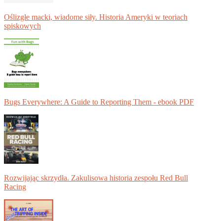
Oślizgłe macki, wiadome siły. Historia Ameryki w teoriach
spiskowych
Bugs Everywhere: A Guide to Reporting Them - ebook PDF
Rozwijając skrzydła. Zakulisowa historia zespołu Red Bull
Racing