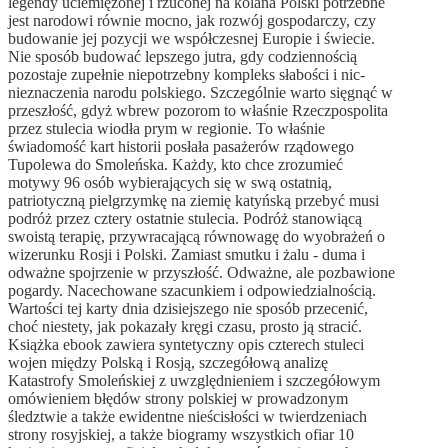
legendy uciemiężonej i rzuconej na kolana Polski potrzebne
jest narodowi równie mocno, jak rozwój gospodarczy, czy
budowanie jej pozycji we współczesnej Europie i świecie.
Nie sposób budować lepszego jutra, gdy codziennością
pozostaje zupełnie niepotrzebny kompleks słabości i nic-
nieznaczenia narodu polskiego. Szczególnie warto sięgnąć w
przeszłość, gdyż wbrew pozorom to właśnie Rzeczpospolita
przez stulecia wiodła prym w regionie. To właśnie
świadomość kart historii posłała pasażerów rządowego
Tupolewa do Smoleńska. Każdy, kto chce zrozumieć
motywy 96 osób wybierających się w swą ostatnią,
patriotyczną pielgrzymkę na ziemię katyńską przebyć musi
podróż przez cztery ostatnie stulecia. Podróż stanowiącą
swoistą terapię, przywracającą równowagę do wyobrażeń o
wizerunku Rosji i Polski. Zamiast smutku i żalu - duma i
odważne spojrzenie w przyszłość. Odważne, ale pozbawione
pogardy. Nacechowane szacunkiem i odpowiedzialnością.
Wartości tej karty dnia dzisiejszego nie sposób przecenić,
choć niestety, jak pokazały kręgi czasu, prosto ją stracić.
Książka ebook zawiera syntetyczny opis czterech stuleci
wojen między Polską i Rosją, szczegółową analizę
Katastrofy Smoleńskiej z uwzględnieniem i szczegółowym
omówieniem błędów strony polskiej w prowadzonym
śledztwie a także ewidentne nieścisłości w twierdzeniach
strony rosyjskiej, a także biogramy wszystkich ofiar 10