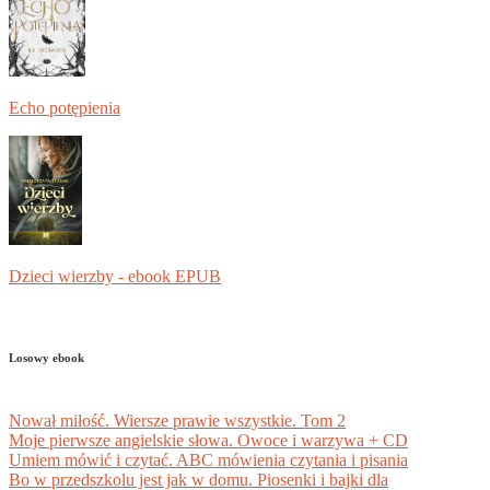
Echo potępienia
Dzieci wierzby - ebook EPUB
Losowy ebook
Nował miłość. Wiersze prawie wszystkie. Tom 2
Moje pierwsze angielskie słowa. Owoce i warzywa + CD
Umiem mówić i czytać. ABC mówienia czytania i pisania
Bo w przedszkolu jest jak w domu. Piosenki i bajki dla