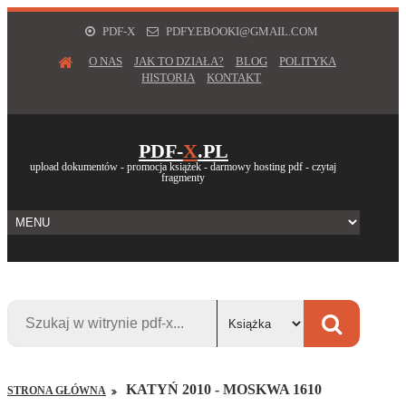
PDF-X
PDFY.EBOOKI@GMAIL.COM
O NAS
JAK TO DZIAŁA?
BLOG
POLITYKA
HISTORIA
KONTAKT
PDF-
X
.PL
upload dokumentów - promocja książek - darmowy hosting pdf - czytaj
fragmenty
KATYŃ 2010 - MOSKWA 1610
STRONA GŁÓWNA