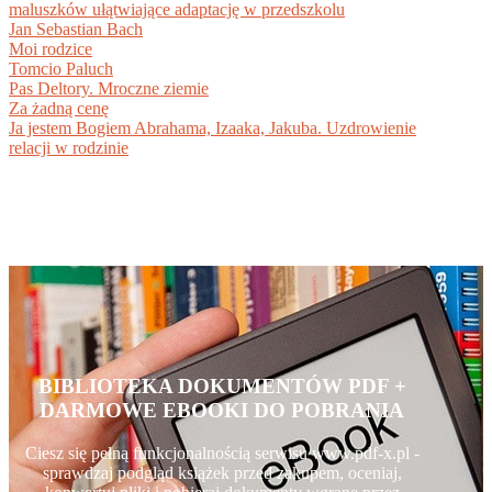
maluszków ułątwiające adaptację w przedszkolu
Jan Sebastian Bach
Moi rodzice
Tomcio Paluch
Pas Deltory. Mroczne ziemie
Za żadną cenę
Ja jestem Bogiem Abrahama, Izaaka, Jakuba. Uzdrowienie
relacji w rodzinie
BIBLIOTEKA DOKUMENTÓW PDF +
DARMOWE EBOOKI DO POBRANIA
Ciesz się pełną funkcjonalnością serwisu www.pdf-x.pl -
sprawdzaj podgląd książek przed zakupem, oceniaj,