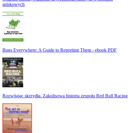
spiskowych
Bugs Everywhere: A Guide to Reporting Them - ebook PDF
Rozwijając skrzydła. Zakulisowa historia zespołu Red Bull Racing