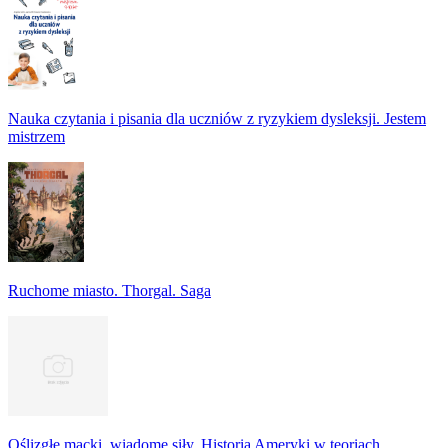
Nauka czytania i pisania dla uczniów z ryzykiem dysleksji. Jestem
mistrzem
Ruchome miasto. Thorgal. Saga
Oślizgłe macki, wiadome siły. Historia Ameryki w teoriach