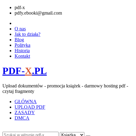
pdf-x
pdfy.ebooki@gmail.com
O nas
Jak to działa?
Blog
Polityka
Historia
Kontakt
PDF-
X
.PL
Upload dokumentów - promocja książek - darmowy hosting pdf -
czytaj fragmenty
GŁÓWNA
UPLOAD PDF
ZASADY
DMCA