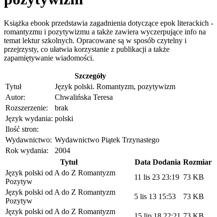
Książka ebook przedstawia zagadnienia dotyczące epok literackich -
romantyzmu i pozytywizmu a także zawiera wyczerpujące info na
temat lektur szkolnych. Opracowane są w sposób czytelny i
przejrzysty, co ułatwia korzystanie z publikacji a także
zapamiętywanie wiadomości.
Szczegóły
Tytuł
Język polski. Romantyzm, pozytywizm
Autor:
Chwalińska Teresa
Rozszerzenie:
brak
Język wydania:
polski
Ilość stron:
Wydawnictwo:
Wydawnictwo Piątek Trzynastego
Rok wydania:
2004
Tytuł
Data Dodania
Rozmiar
Język polski od A do Z Romantyzm
11 lis 23 23:19
73 KB
Pozytyw
Język polski od A do Z Romantyzm
5 lis 13 15:53
73 KB
Pozytyw
Język polski od A do Z Romantyzm
15 lip 18 22:21
73 KB