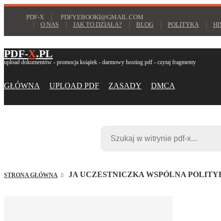
PDF-X
PDFY.EBOOKI@GMAIL.COM
O NAS
JAK TO DZIAŁA?
BLOG
POLITYKA
HI
PDF-
X
.PL
upload dokumentów - promocja książek - darmowy hosting pdf - czytaj fragmenty
GŁÓWNA
UPLOAD PDF
ZASADY
DMCA
JA UCZESTNICZKA WSPÓLNA POLITYKI
STRONA GŁÓWNA