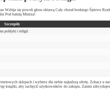
pran Wzbija się powoli głosu oktawą Cały chorał boskiego Śpiewu Roz
ni Pod batutą Mistrza!
Szczegóły
 polityki i religii
ternetowych sklepach i wybierz dla siebie najtańszą ofertę. Zobacz u na
rsję książki, aby zachęcić użytkowników do zakupu. Zanim zdecydujes