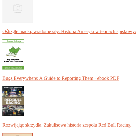
Oślizgłe macki, wiadome siły. Historia Ameryki w teoriach spiskowy
Bugs Everywhere: A Guide to Reporting Them - ebook PDF
Rozwijając skrzydła. Zakulisowa historia zespołu Red Bull Racing