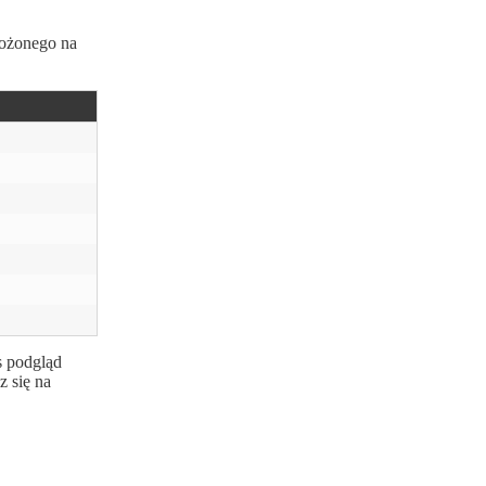
łożonego na
s podgląd
z się na