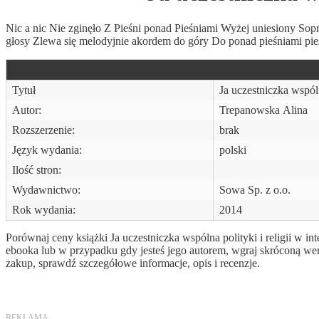
Nic a nic Nie zginęło Z Pieśni ponad Pieśniami Wyżej uniesiony So
głosy Zlewa się melodyjnie akordem do góry Do ponad pieśniami pieś
Tytuł
Ja uczestniczka wspólna
Autor:
Trepanowska Alina
Rozszerzenie:
brak
Język wydania:
polski
Ilość stron:
Wydawnictwo:
Sowa Sp. z o.o.
Rok wydania:
2014
Porównaj ceny książki Ja uczestniczka wspólna polityki i religii w in
ebooka lub w przypadku gdy jesteś jego autorem, wgraj skróconą we
zakup, sprawdź szczegółowe informacje, opis i recenzje.