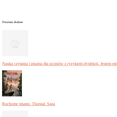
Ostatnio dodane
Nauka czytania i pisania dla uczniów z ryzykiem dysleksji. Jestem m
Ruchome miasto. Thorgal. Saga