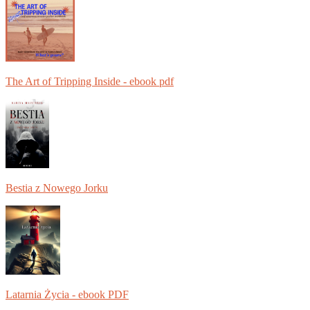
The Art of Tripping Inside - ebook pdf
Bestia z Nowego Jorku
Latarnia Życia - ebook PDF