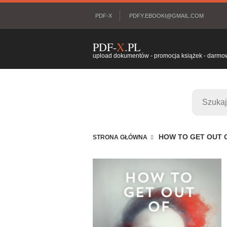
PDF-X
PDFY.EBOOKI@GMAIL.COM
PDF-
X
.PL
upload dokumentów - promocja książek - darmowy
HOW TO GET OUT 
STRONA GŁÓWNA