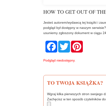
HOW TO GET OUT OF THE
Jesteś autorem/wydawcą tej książki i zauw
podgląd był dostępny w naszym serwisie
usuniemy zgłoszony dokument w ciągu 24
F
T
P
a
w
i
c
i
n
e
t
t
b
t
e
Podgląd niedostępny.
o
e
r
o
r
e
k
s
t
TO TWOJA KSIĄŻKA?
Wgraj kilka pierwszych stron swojego dz
Zachęcisz w ten sposób czytelników do