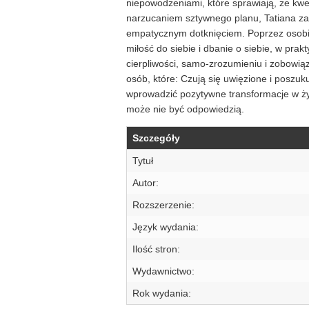
niepowodzeniami, które sprawiają, że kw
narzucaniem sztywnego planu, Tatiana zab
empatycznym dotknięciem. Poprzez osobis
miłość do siebie i dbanie o siebie, w prak
cierpliwości, samo-zrozumieniu i zobowią
osób, które: Czują się uwięzione i poszu
wprowadzić pozytywne transformacje w życ
może nie być odpowiedzią.
Szczegóły
Tytuł
Autor:
Rozszerzenie:
Język wydania:
Ilość stron:
Wydawnictwo:
Rok wydania: