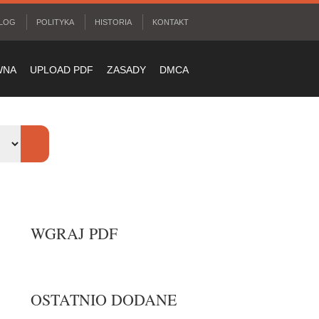
LOG
POLITYKA
HISTORIA
KONTAKT
WNA
UPLOAD PDF
ZASADY
DMCA
WGRAJ PDF
OSTATNIO DODANE