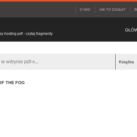
O NAS
JAK TO DZIAŁA?
B
GŁÓ
 hosting pdf - czytaj fragmenty
OF THE FOG