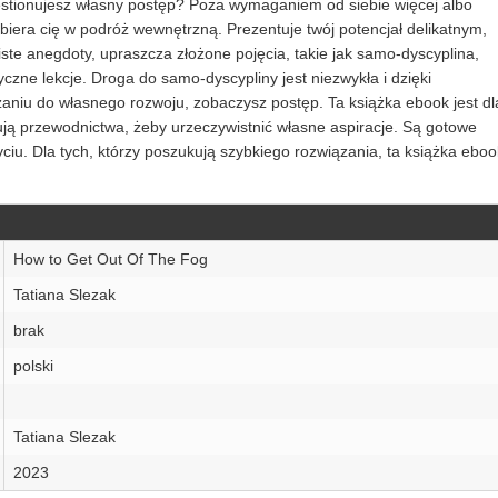
estionujesz własny postęp? Poza wymaganiem od siebie więcej albo
iera cię w podróż wewnętrzną. Prezentuje twój potencjał delikatnym,
te anegdoty, upraszcza złożone pojęcia, takie jak samo-dyscyplina,
tyczne lekcje. Droga do samo-dyscypliny jest niezwykła i dzięki
zaniu do własnego rozwoju, zobaczysz postęp. Ta książka ebook jest dl
kują przewodnictwa, żeby urzeczywistnić własne aspiracje. Są gotowe
iu. Dla tych, którzy poszukują szybkiego rozwiązania, ta książka eboo
How to Get Out Of The Fog
Tatiana Slezak
brak
polski
Tatiana Slezak
2023