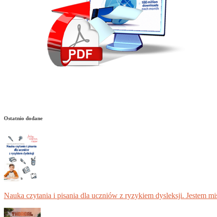
Ostatnio dodane
Nauka czytania i pisania dla uczniów z ryzykiem dysleksji. Jestem m