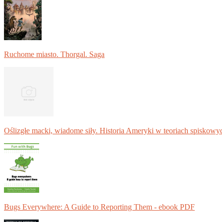
Ruchome miasto. Thorgal. Saga
Oślizgłe macki, wiadome siły. Historia Ameryki w teoriach spiskowy
Bugs Everywhere: A Guide to Reporting Them - ebook PDF