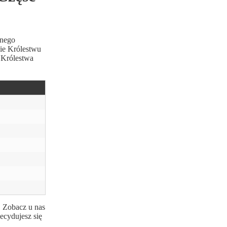
dnego
nie Królestwu
 Królestwa
. Zobacz u nas
ecydujesz się