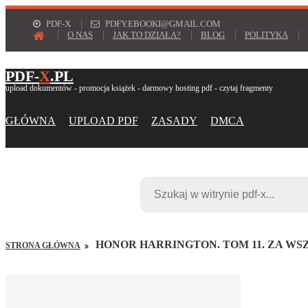
PDF-X
PDFY.EBOOKI@GMAIL.COM
O NAS
JAK TO DZIAŁA?
BLOG
POLITYKA
PDF-
X
.PL
upload dokumentów - promocja książek - darmowy hosting pdf - czytaj fragmenty
GŁÓWNA
UPLOAD PDF
ZASADY
DMCA
HONOR HARRINGTON. TOM 11. ZA WS
STRONA GŁÓWNA