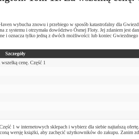
n wybucha znowu i przebiego w sposób katastrofalny dla Gwiez
na z systemu i otrzymała dowództwo Ósmej Floty. Jej zdaniem jest da
udne i oznacza tylko jedną z dwóch możliwości: lub koniec Gwiezdnego
Szczegóły
 wszelką cenę. Część 1
ęść 1 w internetowych sklepach i wybierz dla siebie najtańszą ofertę
óconą wersję książki, aby zachęcić użytkowników do zakupu. Zanim zd