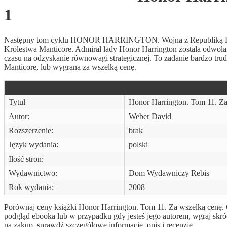
1
Następny tom cyklu HONOR HARRINGTON. Wojna z Republiką Have
Królestwa Manticore. Admirał lady Honor Harrington została odwoła
czasu na odzyskanie równowagi strategicznej. To zadanie bardzo tr
Manticore, lub wygrana za wszelką cenę.
Tytuł
Honor Harrington. Tom 11. Za
Autor:
Weber David
Rozszerzenie:
brak
Język wydania:
polski
Ilość stron:
Wydawnictwo:
Dom Wydawniczy Rebis
Rok wydania:
2008
Porównaj ceny książki Honor Harrington. Tom 11. Za wszelką cenę. Cz
podgląd ebooka lub w przypadku gdy jesteś jego autorem, wgraj skr
na zakup, sprawdź szczegółowe informacje, opis i recenzje.