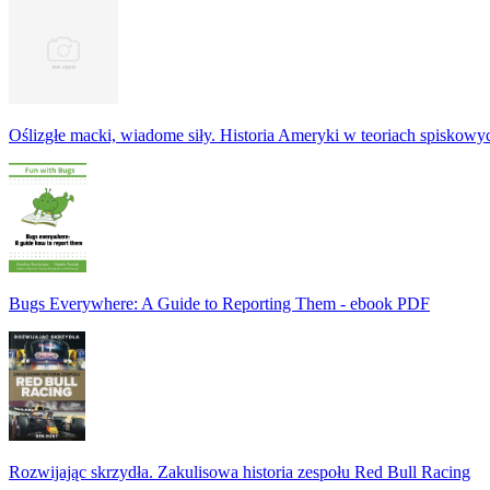
Oślizgłe macki, wiadome siły. Historia Ameryki w teoriach spiskowy
Bugs Everywhere: A Guide to Reporting Them - ebook PDF
Rozwijając skrzydła. Zakulisowa historia zespołu Red Bull Racing