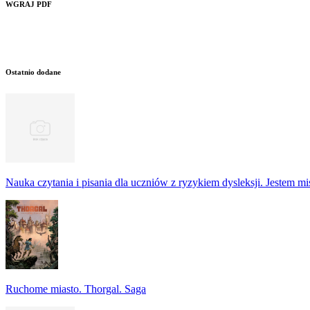
WGRAJ PDF
Ostatnio dodane
Nauka czytania i pisania dla uczniów z ryzykiem dysleksji. Jestem m
Ruchome miasto. Thorgal. Saga