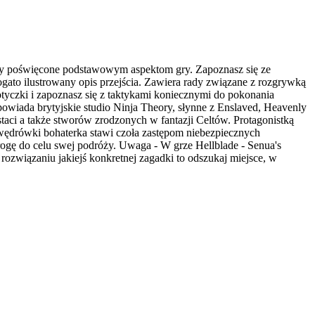
zody poświęcone podstawowym aspektom gry. Zapoznasz się ze
ato ilustrowany opis przejścia. Zawiera rady związane z rozgrywką
otyczki i zapoznasz się z taktykami koniecznymi do pokonania
owiada brytyjskie studio Ninja Theory, słynne z Enslaved, Heavenly
taci a także stworów zrodzonych w fantazji Celtów. Protagonistką
wędrówki bohaterka stawi czoła zastępom niebezpiecznych
ogę do celu swej podróży. Uwaga - W grze Hellblade - Senua's
rozwiązaniu jakiejś konkretnej zagadki to odszukaj miejsce, w