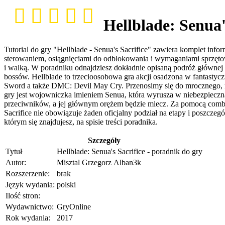
Hellblade: Senua'
Tutorial do gry "Hellblade - Senua's Sacrifice" zawiera komplet in
sterowaniem, osiągnięciami do odblokowania i wymaganiami sprzętow
i walką. W poradniku odnajdziesz dokładnie opisaną podróż głównej b
bossów. Hellblade to trzecioosobowa gra akcji osadzona w fantastyc
Sword a także DMC: Devil May Cry. Przenosimy się do mrocznego, mit
gry jest wojowniczka imieniem Senua, która wyrusza w niebezpieczn
przeciwników, a jej głównym orężem będzie miecz. Za pomocą combos
Sacrifice nie obowiązuje żaden oficjalny podział na etapy i poszcze
którym się znajdujesz, na spisie treści poradnika.
Szczegóły
Tytuł
Hellblade: Senua's Sacrifice - poradnik do gry
Autor:
Misztal Grzegorz Alban3k
Rozszerzenie:
brak
Język wydania:
polski
Ilość stron:
Wydawnictwo:
GryOnline
Rok wydania:
2017