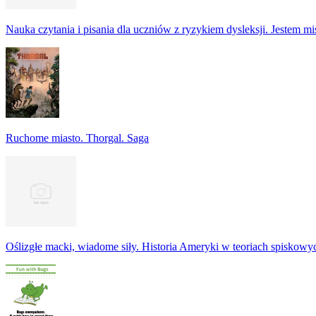
Nauka czytania i pisania dla uczniów z ryzykiem dysleksji. Jestem m
Ruchome miasto. Thorgal. Saga
Oślizgłe macki, wiadome siły. Historia Ameryki w teoriach spiskowy