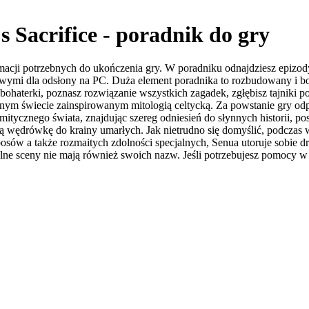
s Sacrifice - poradnik do gry
formacji potrzebnych do ukończenia gry. W poradniku odnajdziesz epi
ymi dla odsłony na PC. Duża element poradnika to rozbudowany i bog
ohaterki, poznasz rozwiązanie wszystkich zagadek, zgłębisz tajniki p
znym świecie zainspirowanym mitologią celtycką. Za powstanie gry odp
ycznego świata, znajdując szereg odniesień do słynnych historii, pos
ą wędrówkę do krainy umarłych. Jak nietrudno się domyślić, podczas 
ów a także rozmaitych zdolności specjalnych, Senua utoruje sobie dr
gólne sceny nie mają również swoich nazw. Jeśli potrzebujesz pomocy w 