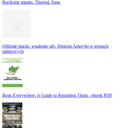
Ruchome miasto. Thorgal. Saga
Oślizgłe macki, wiadome siły. Historia Ameryki w teoriach
spiskowych
Bugs Everywhere: A Guide to Reporting Them - ebook PDF