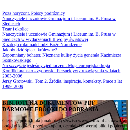
Poza horyzont. Polscy podróżnicy
Nauczyciele i uczniowie Gminazjum i Liceum im. B. Prusa w
Siedlcach
Teatr i okolice
Nauczyciele i uczniowie Gminazjum i Liceum im. B. Prusa w
Siedlcach w wydarzeniach II wojny światowej
Każdego roku nadchodzi Boże Narodzenie
Jak obudzić śpiącą królewnę?
Zapomniany bohater. Nieznane kulisy życia generała Kazimierza
Sosnkowskiego
Na szczęście jesteśmy zjednoczeni. Moja europejska droga
Konflikt arabsko - żydowski. Perspektywy rozwiązania w latach
2003-2006
Jerzy Grotowski. Tom 2. Źródła, inspiracje, konteksty. Prace z lat
1999–2009
BIBLIOTEKA DOKUMENTÓW PDF +
DARMOWE EBOOKI DO POBRANIA
Ciesz się pełną funkcjonalnością serwisu www.pdf-x.pl - sprawdzaj
podgląd książek przed zakupem, oceniaj, konwertuj pliki i pobieraj