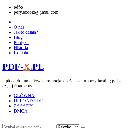
pdf-x
pdfy.ebooki@gmail.com
O nas
Jak to działa?
Blog
Polityka
Historia
Kontakt
PDF-
X
.PL
Upload dokumentów - promocja książek - darmowy hosting pdf -
czytaj fragmenty
GŁÓWNA
UPLOAD PDF
ZASADY
DMCA