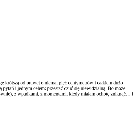
ogę krótszą od prawej o niemal pięć centymetrów i całkiem dużo
 pytań i jednym celem: przestać czuć się niewidzialną. Bo może
osłownie), z wpadkami, z momentami, kiedy miałam ochotę zniknąć… i