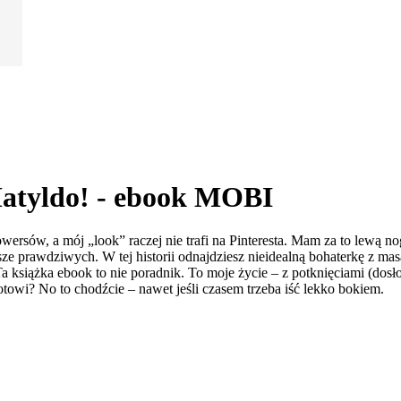
Matyldo! - ebook MOBI
wersów, a mój „look” raczej nie trafi na Pinteresta. Mam za to lewą n
e prawdziwych. W tej historii odnajdziesz nieidealną bohaterkę z masą
Ta książka ebook to nie poradnik. To moje życie – z potknięciami (d
otowi? No to chodźcie – nawet jeśli czasem trzeba iść lekko bokiem.