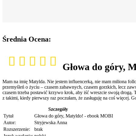
Średnia Ocena:
Głowa do góry, 
Mam na imię Matylda. Nie jestem influencerką, nie mam miliona follo
przemyśleń o życiu – czasem zabawnych, czasem gorzkich, lecz zawsz
czasem trzeba postawić krzywo krok, aby iść wreszcie swoją drogą. 
z takimi, kiedy pierwszy raz poczułam, że zasługuję na coś więcej. G
Szczegóły
Tytuł
Głowa do góry, Matyldo! - ebook MOBI
Autor:
Stryjewska Anna
Rozszerzenie:
brak
Język wydania:
polski