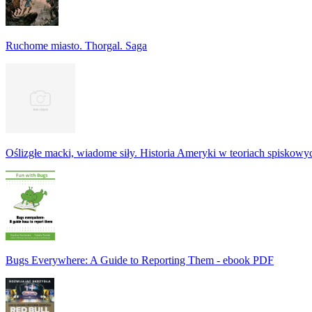
Ruchome miasto. Thorgal. Saga
Oślizgłe macki, wiadome siły. Historia Ameryki w teoriach spiskowy
Bugs Everywhere: A Guide to Reporting Them - ebook PDF