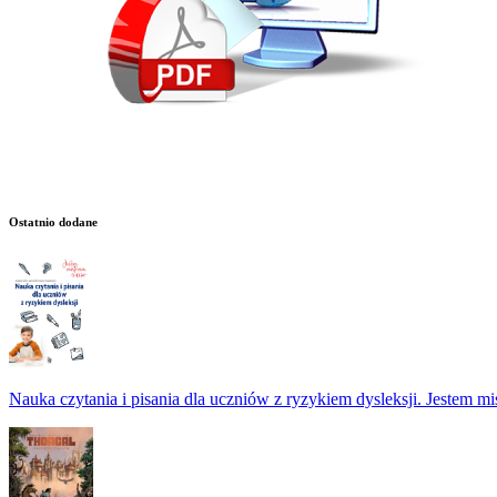
Ostatnio dodane
Nauka czytania i pisania dla uczniów z ryzykiem dysleksji. Jestem m