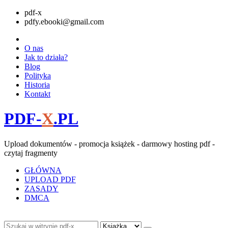
pdf-x
pdfy.ebooki@gmail.com
O nas
Jak to działa?
Blog
Polityka
Historia
Kontakt
PDF-
X
.PL
Upload dokumentów - promocja książek - darmowy hosting pdf -
czytaj fragmenty
GŁÓWNA
UPLOAD PDF
ZASADY
DMCA