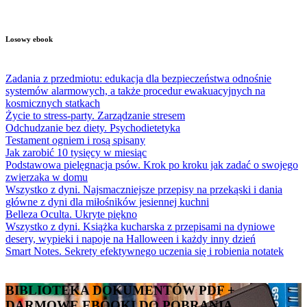
Losowy ebook
Zadania z przedmiotu: edukacja dla bezpieczeństwa odnośnie
systemów alarmowych, a także procedur ewakuacyjnych na
kosmicznych statkach
Życie to stress-party. Zarządzanie stresem
Odchudzanie bez diety. Psychodietetyka
Testament ogniem i rosą spisany
Jak zarobić 10 tysięcy w miesiąc
Podstawowa pielęgnacja psów. Krok po kroku jak zadać o swojego
zwierzaka w domu
Wszystko z dyni. Najsmaczniejsze przepisy na przekąski i dania
główne z dyni dla miłośników jesiennej kuchni
Belleza Oculta. Ukryte piękno
Wszystko z dyni. Książka kucharska z przepisami na dyniowe
desery, wypieki i napoje na Halloween i każdy inny dzień
Smart Notes. Sekrety efektywnego uczenia się i robienia notatek
BIBLIOTEKA DOKUMENTÓW PDF +
DARMOWE EBOOKI DO POBRANIA