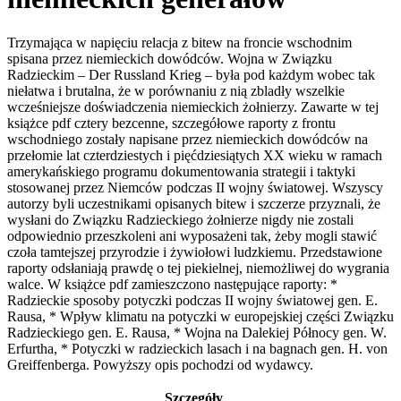
Trzymająca w napięciu relacja z bitew na froncie wschodnim
spisana przez niemieckich dowódców. Wojna w Związku
Radzieckim – Der Russland Krieg – była pod każdym wobec tak
niełatwa i brutalna, że w porównaniu z nią zbladły wszelkie
wcześniejsze doświadczenia niemieckich żołnierzy. Zawarte w tej
książce pdf cztery bezcenne, szczegółowe raporty z frontu
wschodniego zostały napisane przez niemieckich dowódców na
przełomie lat czterdziestych i pięćdziesiątych XX wieku w ramach
amerykańskiego programu dokumentowania strategii i taktyki
stosowanej przez Niemców podczas II wojny światowej. Wszyscy
autorzy byli uczestnikami opisanych bitew i szczerze przyznali, że
wysłani do Związku Radzieckiego żołnierze nigdy nie zostali
odpowiednio przeszkoleni ani wyposażeni tak, żeby mogli stawić
czoła tamtejszej przyrodzie i żywiołowi ludzkiemu. Przedstawione
raporty odsłaniają prawdę o tej piekielnej, niemożliwej do wygrania
walce. W książce pdf zamieszczono następujące raporty: *
Radzieckie sposoby potyczki podczas II wojny światowej gen. E.
Rausa, * Wpływ klimatu na potyczki w europejskiej części Związku
Radzieckiego gen. E. Rausa, * Wojna na Dalekiej Północy gen. W.
Erfurtha, * Potyczki w radzieckich lasach i na bagnach gen. H. von
Greiffenberga. Powyższy opis pochodzi od wydawcy.
Szczegóły