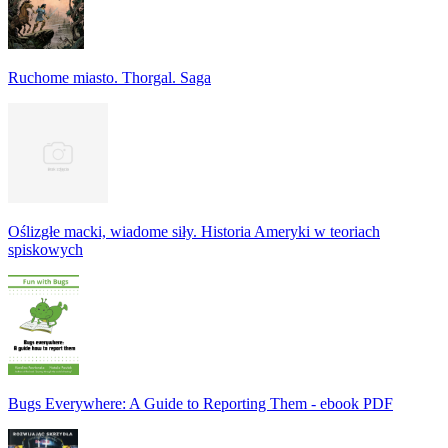
Ruchome miasto. Thorgal. Saga
Oślizgłe macki, wiadome siły. Historia Ameryki w teoriach
spiskowych
Bugs Everywhere: A Guide to Reporting Them - ebook PDF