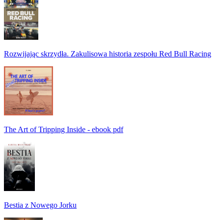
Rozwijając skrzydła. Zakulisowa historia zespołu Red Bull Racing
The Art of Tripping Inside - ebook pdf
Bestia z Nowego Jorku