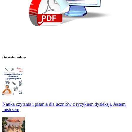
Ostatnio dodane
Nauka czytania i pisania dla uczniów z ryzykiem dysleksji. Jestem
mistrzem