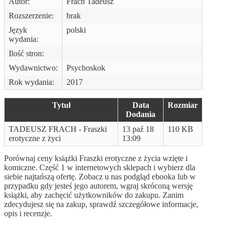
Autor:
Frach Tadeusz
Rozszerzenie:
brak
Język
polski
wydania:
Ilość stron:
Wydawnictwo:
Psychoskok
Rok wydania:
2017
Tytuł
Data
Rozmiar
Dodania
TADEUSZ FRACH - Fraszki
13 paź 18
110 KB
erotyczne z życi
13:09
Porównaj ceny książki Fraszki erotyczne z życia wzięte i
komiczne. Część 1 w internetowych sklepach i wybierz dla
siebie najtańszą ofertę. Zobacz u nas podgląd ebooka lub w
przypadku gdy jesteś jego autorem, wgraj skróconą wersję
książki, aby zachęcić użytkowników do zakupu. Zanim
zdecydujesz się na zakup, sprawdź szczegółowe informacje,
opis i recenzje.