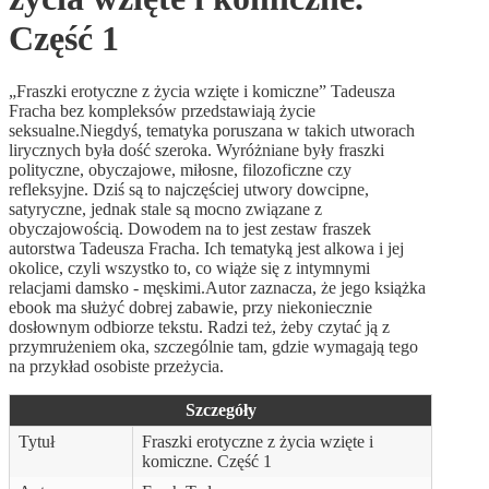
Część 1
„Fraszki erotyczne z życia wzięte i komiczne” Tadeusza
Fracha bez kompleksów przedstawiają życie
seksualne.Niegdyś, tematyka poruszana w takich utworach
lirycznych była dość szeroka. Wyróżniane były fraszki
polityczne, obyczajowe, miłosne, filozoficzne czy
refleksyjne. Dziś są to najczęściej utwory dowcipne,
satyryczne, jednak stale są mocno związane z
obyczajowością. Dowodem na to jest zestaw fraszek
autorstwa Tadeusza Fracha. Ich tematyką jest alkowa i jej
okolice, czyli wszystko to, co wiąże się z intymnymi
relacjami damsko - męskimi.Autor zaznacza, że jego książka
ebook ma służyć dobrej zabawie, przy niekoniecznie
dosłownym odbiorze tekstu. Radzi też, żeby czytać ją z
przymrużeniem oka, szczególnie tam, gdzie wymagają tego
na przykład osobiste przeżycia.
Szczegóły
Tytuł
Fraszki erotyczne z życia wzięte i
komiczne. Część 1