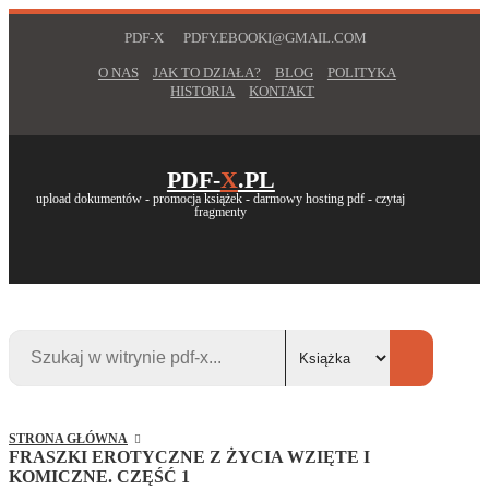
PDF-X
PDFY.EBOOKI@GMAIL.COM
O NAS
JAK TO DZIAŁA?
BLOG
POLITYKA
HISTORIA
KONTAKT
PDF-
X
.PL
upload dokumentów - promocja książek - darmowy hosting pdf - czytaj
fragmenty
STRONA GŁÓWNA
FRASZKI EROTYCZNE Z ŻYCIA WZIĘTE I
KOMICZNE. CZĘŚĆ 1