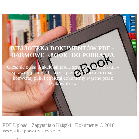
BIBLIOTEKA DOKUMENTÓW PDF +
DARMOWE EBOOKI DO POBRANIA
Ciesz się pełną funkcjonalnością serwisu www.pdf-x.pl -
sprawdzaj podgląd książek przed zakupem, oceniaj,
konwertuj pliki i pobieraj dokumenty wgrane przez
użytkowników.
PDF Upload - Zapytania o Książki - Dokumenty © 2018 -
Wszystkie prawa zastrzeżone.