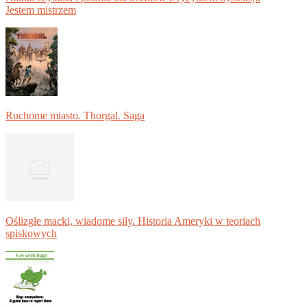
Jestem mistrzem
Ruchome miasto. Thorgal. Saga
Oślizgłe macki, wiadome siły. Historia Ameryki w teoriach
spiskowych