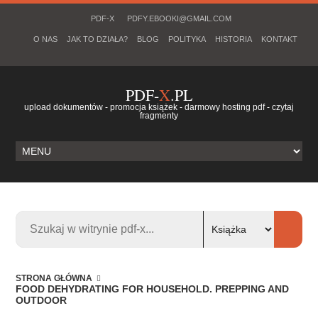
PDF-X
PDFY.EBOOKI@GMAIL.COM
O NAS
JAK TO DZIAŁA?
BLOG
POLITYKA
HISTORIA
KONTAKT
PDF-
X
.PL
upload dokumentów - promocja książek - darmowy hosting pdf - czytaj
fragmenty
STRONA GŁÓWNA
FOOD DEHYDRATING FOR HOUSEHOLD. PREPPING AND
OUTDOOR