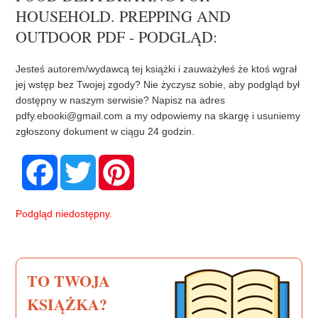
HOUSEHOLD. PREPPING AND
OUTDOOR PDF - PODGLĄD:
Jesteś autorem/wydawcą tej książki i zauważyłeś że ktoś wgrał
jej wstęp bez Twojej zgody? Nie życzysz sobie, aby podgląd był
dostępny w naszym serwisie? Napisz na adres
pdfy.ebooki@gmail.com
a my odpowiemy na skargę i usuniemy
zgłoszony dokument w ciągu 24 godzin.
F
T
P
a
w
i
c
i
n
e
t
t
b
t
e
Podgląd niedostępny.
o
e
r
o
r
e
k
s
t
TO TWOJA
KSIĄŻKA?