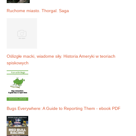
Ruchome miasto. Thorgal. Saga
Oślizgłe macki, wiadome siły. Historia Ameryki w teoriach
spiskowych
Bugs Everywhere: A Guide to Reporting Them - ebook PDF