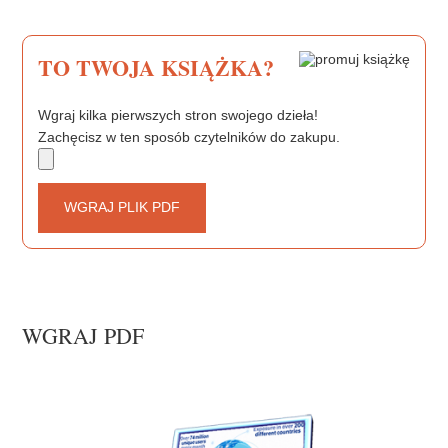
k
s
t
TO TWOJA KSIĄŻKA?
Wgraj kilka pierwszych stron swojego dzieła!
Zachęcisz w ten sposób czytelników do zakupu.
WGRAJ PLIK PDF
WGRAJ PDF