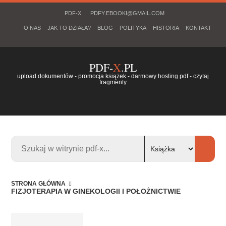
PDF-X
PDFY.EBOOKI@GMAIL.COM
O NAS
JAK TO DZIAŁA?
BLOG
POLITYKA
HISTORIA
KONTAKT
PDF-
X
.PL
upload dokumentów - promocja książek - darmowy hosting pdf - czytaj
fragmenty
STRONA GŁÓWNA
FIZJOTERAPIA W GINEKOLOGII I POŁOŻNICTWIE