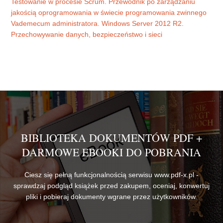
Testowanie w procesie Scrum. Przewodnik po zarządzaniu
jakością oprogramowania w świecie programowania zwinnego
Vademecum administratora. Windows Server 2012 R2.
Przechowywanie danych, bezpieczeństwo i sieci
BIBLIOTEKA DOKUMENTÓW PDF +
DARMOWE EBOOKI DO POBRANIA
Ciesz się pełną funkcjonalnością serwisu www.pdf-x.pl -
sprawdzaj podgląd książek przed zakupem, oceniaj, konwertuj
pliki i pobieraj dokumenty wgrane przez użytkowników.