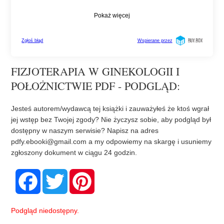
FIZJOTERAPIA W GINEKOLOGII I
POŁOŻNICTWIE PDF - PODGLĄD:
Jesteś autorem/wydawcą tej książki i zauważyłeś że ktoś wgrał
jej wstęp bez Twojej zgody? Nie życzysz sobie, aby podgląd był
dostępny w naszym serwisie? Napisz na adres
pdfy.ebooki@gmail.com
a my odpowiemy na skargę i usuniemy
zgłoszony dokument w ciągu 24 godzin.
F
T
P
a
w
i
c
i
n
e
t
t
b
t
e
Podgląd niedostępny.
o
e
r
o
r
e