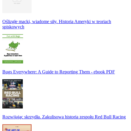
Oślizgłe macki, wiadome siły. Historia Ameryki w teoriach
spiskowych
Bugs Everywhere: A Guide to Reporting Them - ebook PDF
Rozwijając skrzydła. Zakulisowa historia zespołu Red Bull Racing