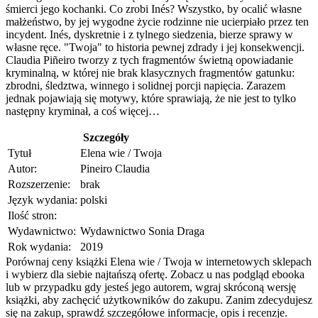
śmierci jego kochanki. Co zrobi Inés? Wszystko, by ocalić własne
małżeństwo, by jej wygodne życie rodzinne nie ucierpiało przez ten
incydent. Inés, dyskretnie i z tylnego siedzenia, bierze sprawy w
własne ręce. "Twoja" to historia pewnej zdrady i jej konsekwencji.
Claudia Piñeiro tworzy z tych fragmentów świetną opowiadanie
kryminalną, w której nie brak klasycznych fragmentów gatunku:
zbrodni, śledztwa, winnego i solidnej porcji napięcia. Zarazem
jednak pojawiają się motywy, które sprawiają, że nie jest to tylko
następny kryminał, a coś więcej…
Szczegóły
Tytuł
Elena wie / Twoja
Autor:
Pineiro Claudia
Rozszerzenie:
brak
Język wydania:
polski
Ilość stron:
Wydawnictwo:
Wydawnictwo Sonia Draga
Rok wydania:
2019
Porównaj ceny książki Elena wie / Twoja w internetowych sklepach
i wybierz dla siebie najtańszą ofertę. Zobacz u nas podgląd ebooka
lub w przypadku gdy jesteś jego autorem, wgraj skróconą wersję
książki, aby zachęcić użytkowników do zakupu. Zanim zdecydujesz
się na zakup, sprawdź szczegółowe informacje, opis i recenzje.