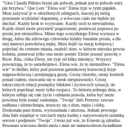
"Głos Claudii Piñeiro brzmi jak jedwab, jednak jest to jedwab ostry
jak brzytwa." Que Leer "Elena wie" Elena żyje w rytm pigułek.
Musi zażywać je w określonych odstępach, inaczej jej mózg
przestanie wydzielać dopaminę, a wówczas ciało nie będzie jej
słuchać. Każdy krok to wyzwanie. Każdy ruch to niewiadoma.
Każdy dzień może przynieść pogorszenie, ponieważ poprawa po
prostu jest niemożliwa. Mimo tego wszystkiego Elena wyrusza w
drogę, która dla zdrowego człowieka byłaby banalnie prosta, a dla
niej stanowi prawdziwą mękę. Musi dojść na stację kolejową i
pojechać do centrum miasta, znaleźć dom, w którym mieszka pewna
kobieta, ponieważ tylko ona może pomóc Elenie poznać prawdę o
Ricie. Rita, córka Eleny, nie żyje od kilku miesięcy. Wszyscy
powtarzają, że to samobójstwo. Elena wie, że to niemożliwe. "Elena
wie" to thriller, który pod pozorem gatunkowej konwencji kryje
najprawdziwszą i przejmującą grozę. Grozę choroby, utraty kontroli
ponad ciałem, osuwania się w mrok niesprawności. Grozę
toksycznych relacji pomiędzy bliskimi i życiowych sytuacji, do
których popchnąć może tylko rozpacz. To historia jednego dnia, w
którym odbija się całe życie i odsłania prawda, która być może
powinna była zostać zasłonięta. "Twoja" Inés Pereyra: zawsze
zadbana i uśmiechnięta, troszczy się o dom, męża i córkę.
Doskonała pani domu, wyrozumiała i ułożona. Jednak pewnego
dnia Inés znajduje w rzeczach męża kartkę z narysowanym szminką
sercem i podpisem "Twoja". I teraz już wie, że Ernesto ją zdradza.
Pewnego wieczora śledzi męża i staje się mimowolnym świadkiem