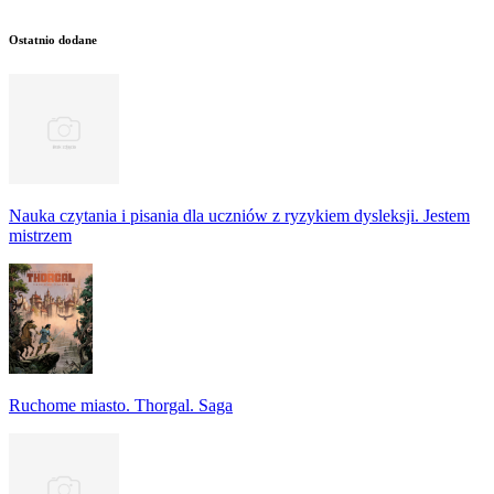
Ostatnio dodane
Nauka czytania i pisania dla uczniów z ryzykiem dysleksji. Jestem
mistrzem
Ruchome miasto. Thorgal. Saga