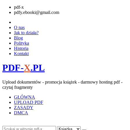
pdf-x
pdfy.ebooki@gmail.com
O nas
Jak to działa?
Blog
Polityka
Historia
Kontakt
PDF-
X
.PL
Upload dokumentów - promocja książek - darmowy hosting pdf -
czytaj fragmenty
GŁÓWNA
UPLOAD PDF
ZASADY
DMCA