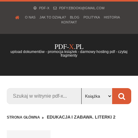
PDF-X
PDFY.EBOOKI@GMAIL.COM
O NAS
JAK TO DZIAŁA?
BLOG
POLITYKA
HISTORIA
KONTAKT
PDF-
X
.PL
upload dokumentów - promocja książek - darmowy hosting pdf - czytaj
fragmenty
EDUKACJA I ZABAWA. LITERKI 2
STRONA GŁÓWNA