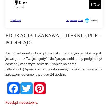
EDUKACJA I ZABAWA. LITERKI 2 PDF -
PODGLĄD:
Jesteś autorem/wydawcą tej książki i zauważyłeś że ktoś wgrał
jej wstęp bez Twojej zgody? Nie życzysz sobie, aby podgląd był
dostępny w naszym serwisie? Napisz na adres
pdfy.ebooki@gmail.com
a my odpowiemy na skargę i usuniemy
zgłoszony dokument w ciągu 24 godzin.
F
T
P
a
w
i
c
i
n
e
t
t
b
t
e
Podgląd niedostępny.
o
e
r
o
r
e