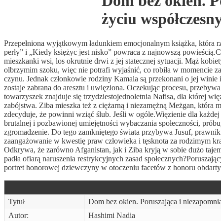
Dom bez okien. P
życiu współczesn
Przepełniona wyjątkowym ładunkiem emocjonalnym książka, która rzu
perły” i „Kiedy księżyc jest nisko” powraca z najnowszą powieścią.Ch
mieszkanki wsi, los okrutnie drwi z jej statecznej sytuacji. Mąż kobie
olbrzymim szoku, więc nie potrafi wyjaśnić, co robiła w momencie zab
czynu. Jednak członkowie rodziny Kamala są przekonani o jej winie 
zostaje zabrana do aresztu i uwięziona. Oczekując procesu, przebywa 
towarzyszek znajduje się trzydziestojednoletnia Nafisa, dla której
zabójstwa. Ziba mieszka też z ciężarną i niezamężną Meżgan, która m
zdecyduje, że powinni wziąć ślub. Jeśli w ogóle.Więzienie dla każdej
brutalnej i pozbawionej umiejętności wybaczania społeczności, próbu
zgromadzenie. Do tego zamkniętego świata przybywa Jusuf, prawnik 
zaangażowanie w kwestię praw człowieka i tęsknota za rodzimym kraj
Odkrywa, że zarówno Afganistan, jak i Ziba kryją w sobie dużo taje
padła ofiarą naruszenia restrykcyjnych zasad społecznych?Porusz
portret honorowej dziewczyny w otoczeniu facetów z honoru obdart
Tytuł
Dom bez okien. Poruszająca i niezapomn
Autor:
Hashimi Nadia