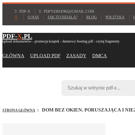
PDF-X
PDFY.EBOOKI@GMAIL.COM
O NAS
JAK TO DZIAŁA?
BLOG
POLITYKA
PDF-
X
.PL
upload dokumentów - promocja książek - darmowy hosting pdf - czytaj fragmenty
GŁÓWNA
UPLOAD PDF
ZASADY
DMCA
DOM BEZ OKIEN. PORUSZAJĄCA I N
STRONA GŁÓWNA