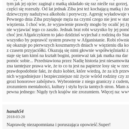
tym jak jej ojciec zaginął z matką układało się raz nieźle raz gorzej
części się rozeszły. Od lat jednak Ziba jest też kochającą matką i ż
dziewczyny nadużywa alkoholu i porywczy. Agresję wyładowuje właśn
Pewnego dnia Ziba przyłapuje męża na czymś czego nie jest w stanie
więzienia. I choć wie, że wyjawienie prawdy mogło by ocalić jej życ
nie wyjawiać tego co zaszło. Jednak brat robi wszystko by jej pomó
choć jest Afgańczykiem to jako dzidziuś wyjechał z rodziną do S
wszystko by poprawić system prawny w Afganistanie. Robi równie
się okazuje po pierwszych koszmarnych dniach w więzieniu dla kobi
z czasem przyjaciółki. Okazują się nimi głownie współwięźniarki z 
staje się tam kimś na kształt bogini, ponieważ tak jak matka ma d
pomóc sobie... Przedstawiona przez Nadię historia jest niesamowita.
zna tamtejsze prawa wie, że to co tu jest na papierze losy się w rze
prawdopodobnie fakt, że dużo kobiet, które wiedzą, że za ich przew
nich wygodniejsze i bezpieczniejsze niż życie wśród rodziny czy
grozi honorowe zabójstwo. Wybronienie z niego graniczy z cudem, 
zrozumiem mentalności, kultury i stylu bycia tamtych stron. Mam za
pewna jednego: Nigdy tych krajów nie zrozumiem. Więcej na: ww
hanah54
2018-03-20
Naprawdę niezapomniana i poruszająca opowieść.Super!