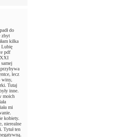
ypadł do
 zbyt
iłam kilka
. Lubię
ce pdf
w XXI
w samej
, przybywa
ntce, lecz
o winy,
ki. Tutaj
były inne.
 w moich
dała
iała mi
wanie.
e kobiety.
, nierealne
. Tytuł ten
 negatywną.