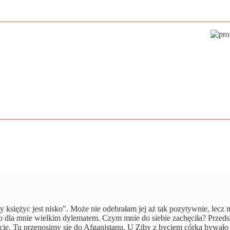
 księżyc jest nisko". Może nie odebrałam jej aż tak pozytywnie, lecz 
było dla mnie wielkim dylematem. Czym mnie do siebie zachęciła? Przed
świecie. Tu przenosimy się do Afganistanu. U Ziby z byciem córką bywało