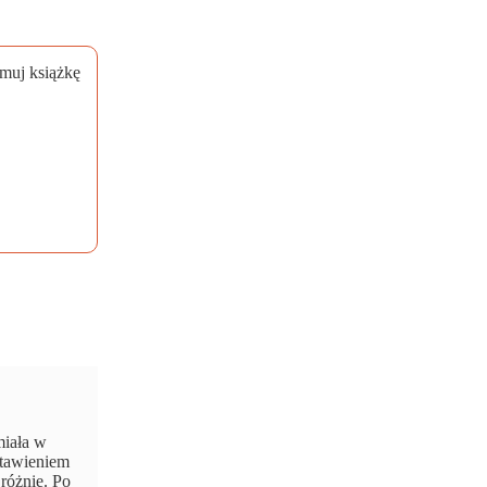
miała w
stawieniem
 różnie. Po