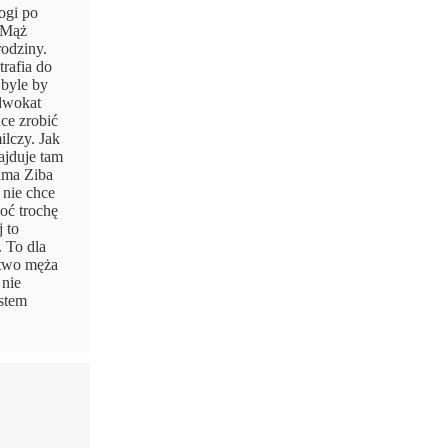
rogi po
. Mąż
rodziny.
trafia do
 byle by
adwokat
ce zrobić
lczy. Jak
ajduje tam
Sama Ziba
 nie chce
hoć trochę
j to
. To dla
stwo męża
 nie
estem