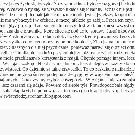
, lecz jakoś życie się toczyło. Z czasem jednak było coraz gorzej i ich d
oną. Wydawało by się, że wszystko układa się idealnie, lecz tak nie jest
ie na niej. Jednak jak się okazuje to nie jest największy kłopot tej 
 mu wybaczyć i w efekcie, a raczej afekcie go zabija. Przez ten czyn 
ie gdyż grozi jej kara śmierci to milczy. Jest w stanie znieść wszystko
c i znajduje prawnika, które chce się podjąć jej sprawy. Jusuf młody 
tanów Zjednoczonych. To tam zdobył wykształcenie prawnicze. Teraz ch
ż wszystko co w jego mocy by pomóc kobiecie, Ziba jednak uparcie mi
et. Strasznych dla niej psychicznie, ponieważ martwi się o dzieci odn
celi. Jest to dla nich o dużo przyjemniejsze niż bycie wśród rodziny. 
ar a może przekleństwo korzystania z magii. Chętnie pomaga innym, lecz
 Wciąga i szokuje. Nie dla samej historii, lecz dlatego, że każdy kto c
czywistości. Co dziennie są takie przypadki. To co zaskakuje najbardzie
inienie nie grozi śmierć podejmują decyzję by w więzieniu się znaleźć
 znajomych. To tak zwany wybór lepszego zła. W Afganistanie za zabój
lecz czasami się udaje. Powiem od siebie tyle. Prawdopodobnie nigdy
 sobą etap krytyki, ponieważ jak to mówią: co kraj to obyczaj. Lecz j
w.swiatmiedzystronami.blogspot.com