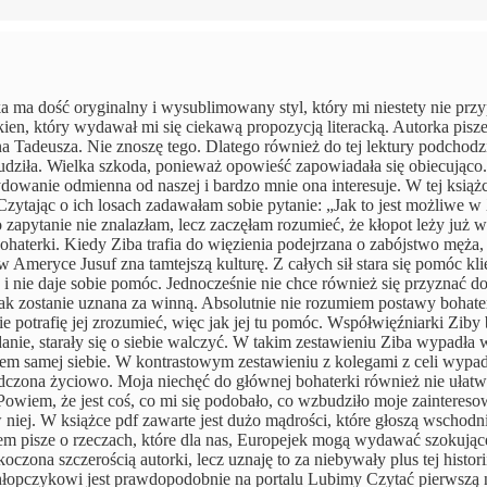
a ma dość oryginalny i wysublimowany styl, który mi niestety nie prz
en, który wydawał mi się ciekawą propozycją literacką. Autorka pisze
a Tadeusza. Nie znoszę tego. Dlatego również do tej lektury podchodz
nudziła. Wielka szkoda, ponieważ opowieść zapowiadała się obiecująco
dowanie odmienna od naszej i bardzo mnie ona interesuje. W tej książ
 Czytając o ich losach zadawałam sobie pytanie: „Jak to jest możliwe 
zapytanie nie znalazłam, lecz zaczęłam rozumieć, że kłopot leży już 
bohaterki. Kiedy Ziba trafia do więzienia podejrzana o zabójstwo męża
eryce Jusuf zna tamtejszą kulturę. Z całych sił stara się pomóc klie
 nie daje sobie pomóc. Jednocześnie nie chce również się przyznać d
tak zostanie uznana za winną. Absolutnie nie rozumiem postawy bohater
e potrafię jej zrozumieć, więc jak jej tu pomóc. Współwięźniarki Ziby 
anie, starały się o siebie walczyć. W takim zestawieniu Ziba wypadła
niem samej siebie. W kontrastowym zestawieniu z kolegami z celi wypa
wiadczona życiowo. Moja niechęć do głównej bohaterki również nie ułatw
e. Powiem, że jest coś, co mi się podobało, co wzbudziło moje zaintereso
 niej. W książce pdf zawarte jest dużo mądrości, które głoszą wschodni
em pisze o rzeczach, które dla nas, Europejek mogą wydawać szokujące
ona szczerością autorki, lecz uznaję to za niebywały plus tej historii
a chłopczykowi jest prawdopodobnie na portalu Lubimy Czytać pierwszą