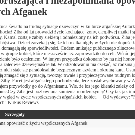
oruszająca i niezapomniana opow
ych Afganek
ca światło na trudną sytuację dziewczyn w kulturze afgańskiejAutork
ociaż Ziba od lat prowadzi życie kochającej żony, cierpliwej matki i 
ty, Kamal zostaje zabity siekierą i odnaleziony na ich podwórzu. Ziba je
ójstwa. Dzieci zarzekają się, że ich matka nigdy w życiu nie dopuściła
i domagają się sprawiedliwości. Cudem unikając publicznego zlinczow
w grupie kobiet, które nieszczęście też zaprowadziło do celi. Wśród je
 więzienie było ocaleniem. W innym przypadku dokonano by na niej hon
a zaledwie dziewiętnaście lat. W odizolowaniu ma czekać, aż rodzina 
 z nich staje się paradoksalnie bezpiecznym azylem i okrutną karą. Usun
ją zmagać się z sytuacją, tworząc trwałe i przypieczętowane trudnym l
Ziby. Facet jest afgańskiego pochodzenia, lecz został wychowany w 
em przywiodły go do Afganistanu. Wie, że los jego klientki zależy od
mnic.Czy Ziba jest pozbawioną sumienia morderczynią? Czy tak jak inn
ający wgląd w życie współczesnych afgańskich kobiet. Od wydawcy: 
ych" Kirkus Reviews
Szczegóły
iana opowieść o życiu współczesnych Afganek