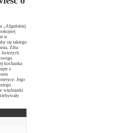
ieść o
a „Afgańskiej
spokojnej
st w
by się takiego
ania, Ziba
j świeżych
orowego
jej kochanka
ięte z
osem
Ameryce. Jego
 niego.
e więźniarki
"Niebywały