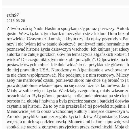
erin97
2018-03-20
Z twórczością Nadii Hashimi spotykam się po raz pierwszy. Autork
gustu. W związku z tym bardzo męczyłam się z lekturą Dom bez oki
rozwlekle. Czasem czułam się jakbym czytała opisy przyrody z Pan
razy i nie byłam jej w stanie skończyć, ponieważ mnie normalnie 
poznawać historie życia dziewczyn wschodu. Ich kultura jest zdecy
autorka nie żałuje gorzkich słów na temat życia afgańskich kobiet.
wieku? Dlaczego nikt z tym nie zrobi porządku”. Odpowiedzi na to 
postawie owych kobiet. Idealnie widać to na przykładzie głównej 
do niej prawnik z USA. Narodzony w Afganistanie a wychowany w Am
ta nie chce współpracować. Nie podejmuje z nim rozmowy. Milczy i
żeby nie marnować czasu, ponieważ skoro nie chce się bronić to i 
prawdopodobnie właśnie ujawnia się nasza różnica kulturowa. Ja ni
Miały w sobie więcej życia. Wiedziały czego chcą, miały własne zd
oczach słabo. Była główną postacią, a dla mnie nieustanna się cie
porostu na głupią i naiwną a była przecież starsza i bardziej doś
czytania tej historii. Za to by nie przekreślać tej powieści zupełni
Mianowicie jest to obraz wschodniej kultury i miejsce dziewczyn w
Autorka przybliża nam szczegóły życia ludzi w Afganistanie. Czas
wręcz, a u nich są codziennością. Momentami bałam naprawdę zaskocz
spotkał się raczej z gorącym przyjęciem przez czytelniczki. Moj