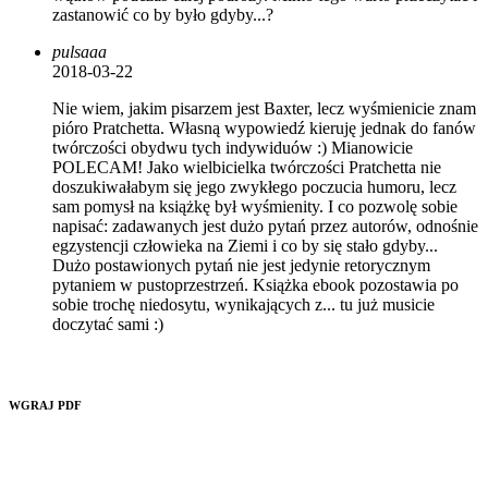
zastanowić co by było gdyby...?
pulsaaa
2018-03-22
Nie wiem, jakim pisarzem jest Baxter, lecz wyśmienicie znam
pióro Pratchetta. Własną wypowiedź kieruję jednak do fanów
twórczości obydwu tych indywiduów :) Mianowicie
POLECAM! Jako wielbicielka twórczości Pratchetta nie
doszukiwałabym się jego zwykłego poczucia humoru, lecz
sam pomysł na książkę był wyśmienity. I co pozwolę sobie
napisać: zadawanych jest dużo pytań przez autorów, odnośnie
egzystencji człowieka na Ziemi i co by się stało gdyby...
Dużo postawionych pytań nie jest jedynie retorycznym
pytaniem w pustoprzestrzeń. Książka ebook pozostawia po
sobie trochę niedosytu, wynikających z... tu już musicie
doczytać sami :)
WGRAJ PDF