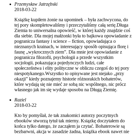
Przemysław Jatrzębski
2018-03-22
Książkę kupiłem żonie na upominek – była zachwycona, do
tej pory skompletowaliśmy i przeczytaliśmy całą serię.Długa
Ziemia to uniwersalna opowieść, w której każdy znajdzie coś
dla siebie. Dla mojej małżonki była to bajkowa opowiadanie z
pogranicza fantasy i science – fiction, opowiadająca o
nieznanych krainach, w interesujący sposób opisująca florę i
faunę „wykrocznych ziem”. Dla mnie jest opowiadanie z
pogranicza filozofii, psychologii a przede wszystkim
socjologii, pokazująca pojedynczych ludzi, całe
społeczeństwa i elity polityczne w obliczu czegoś do tej pory
niespotykanego.Wszystko to opisywane jest niejako „przy
okazji” kiedy poznajemy historie różnorakich bohaterów,
które wydają się nie mieć ze sobą nic wspólnego, nic prócz
własnego jak im się wydaje sposobu na Długą Ziemię.
Raziel
2018-03-22
Kto by pomyślał, że tak znakomici autorzy poczytnych
ebooków stworzą tytuł tak mierny. Ksiązkę doczytałem do
końca tylko datego, że zacząłem ja czytać. Bohaterowie są
bezbarwni, akcja w zasadzie żadna, książka ebook nawet nie