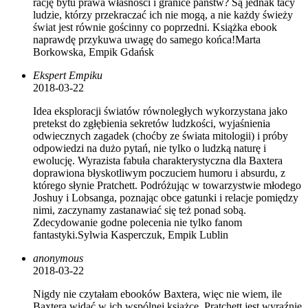
rację bytu prawa własności i granice państw? Są jednak tacy
ludzie, którzy przekraczać ich nie mogą, a nie każdy świeży
świat jest równie gościnny co poprzedni. Książka ebook
naprawdę przykuwa uwagę do samego końca!Marta
Borkowska, Empik Gdańsk
Ekspert Empiku
2018-03-22
Idea eksploracji światów równoległych wykorzystana jako
pretekst do zgłębienia sekretów ludzkości, wyjaśnienia
odwiecznych zagadek (choćby ze świata mitologii) i próby
odpowiedzi na dużo pytań, nie tylko o ludzką naturę i
ewolucję. Wyrazista fabuła charakterystyczna dla Baxtera
doprawiona błyskotliwym poczuciem humoru i absurdu, z
którego słynie Pratchett. Podróżując w towarzystwie młodego
Joshuy i Lobsanga, poznając obce gatunki i relacje pomiędzy
nimi, zaczynamy zastanawiać się też ponad sobą.
Zdecydowanie godne polecenia nie tylko fanom
fantastyki.Sylwia Kasperczuk, Empik Lublin
anonymous
2018-03-22
Nigdy nie czytałam ebooków Baxtera, więc nie wiem, ile
Baxtera widać w ich wspólnej książce. Pratchett jest wyraźnie