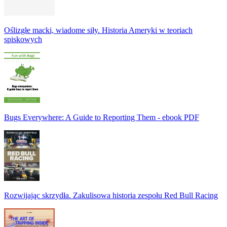
Oślizgłe macki, wiadome siły. Historia Ameryki w teoriach
spiskowych
Bugs Everywhere: A Guide to Reporting Them - ebook PDF
Rozwijając skrzydła. Zakulisowa historia zespołu Red Bull Racing