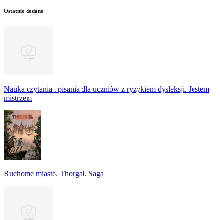
Ostatnio dodane
Nauka czytania i pisania dla uczniów z ryzykiem dysleksji. Jestem
mistrzem
Ruchome miasto. Thorgal. Saga