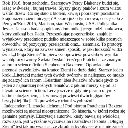
Rok 1916, front zachodni. Szeregowy Percy Blakeney budzi się,
leżąc w świeżej, bujnej trawie. Słyszy głosy ptaków i szum wiatru
wśród drzew. Co się stało z błotem, krwią i pooranym pociskami
krajobrazem ziemi niczyjej? A skoro już o tym mowa, co się stało z
Percym?Rok 2015, Madison, stan Wisconsin, USA. Policjantka
Jessica Jansson bada spopielony dom unikającego ludzi naukowca,
który zniknął bez śladu. Przeszukując pogorzelisko, znajduje
wyjątkowy przedmiot: pudełko mieszczące w sobie kilka prostych
obwodów, trójpozycyjny przełącznik oraz... ziemniak. To prototyp
wynalazku, który na zawsze zmieni sposób, w jaki ludzkość widzi
świat.„Długa Ziemia” to pierwsza opowieść powstała w wyniku
współpracy twórcy Świata Dysku Terry'ego Pratchetta ze znanym
autorem science fiction Stephenem Baxterem. Opowiadanie
przenosi czytelników na krańce Ziemi i o dużo dalej. Starczy jeden
krok...Literacki mariaż tych dwóch twórców to najlepsze, co mogło
się zdarzyć ich fanom.„Guardian”Idea światów równoległych to
jeden z najbardziej nośnych tematów, z jakimi mierzy się od lat
literatura science fiction. Lecz jeszcze nigdy nie pisano o tym z
takim entuzjazmem, jak w nowej powieści dwóch gigantów
brytyjskiej fikcji. To prawdziwy triumf wyobraźni!
„Independent”Literacka alchemia! Pod piórem Pratchetta i Baxtera
możliwości są niemal nieograniczone. To historia, w której rodzą się
genialne pomysły. Ekscytacja autorów, kiedy bawią się wielością
rozwiązań, jest wyraźnie wyczuwalna i zaraźliwa! Fabuła „Długiej
Ziemi” jest tak porywająca, że zbrodnią byłoby się w nią nie zapaść