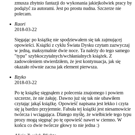
zmusza zbytnio fantazji do wykonania jakiejkolwiek pracy by
podążyć za autorami. Jest po prostu nudna. Szczerze nie
polecam.
Raori
2018-03-22
Sięgając po książkę nie spodziewałem się tak zajmującej
opowieści. Książki z cyklu Świata Dysku czytam zazwyczaj
w jedną, maksymalnie dwie noce. Ta należy do tego samego
"typu" szybkoczytalnych/wchłanialnych książek. Z
zadowoleniem stwierdziłem, że jest kontynuacja, jak się
okazało równie zacna jak element pierwsza.
Bzyko
2018-03-22
Po tę książkę sięgnąłem z polecenia znajomego i powiem
szczerze, że nie żałuję. Dawno już się tak nie ubawiłem
czytając jakąś książkę. Opowieść napisana jest lekko i czyta
się ją bardzo przyjemnie. Fabuła tej książki jest niesamowicie
twórcza i wciągająca. Dlatego myślę, że wielbiciele tego typu
prozy mogą sięgnąć po tę opowieść nawet w ciemno. W
końcu co dwie twórcze głowy to nie jedna :)