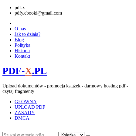
pdf-x
pdfy.ebooki@gmail.com
O nas
Jak to działa?
Blog
Polityka
Historia
Kontakt
PDF-
X
.PL
Upload dokumentów - promocja książek - darmowy hosting pdf -
czytaj fragmenty
GŁÓWNA
UPLOAD PDF
ZASADY
DMCA