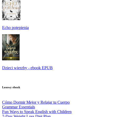
Echo potępienia
Dzieci wierzby - ebook EPUB
Losowy ebook
Cómo Dormir Mejor y Relajar tu Cuerpo
Grammar Essentials
Fun Ways to Speak English with Children
7-Day Weight Loss Diet Plan