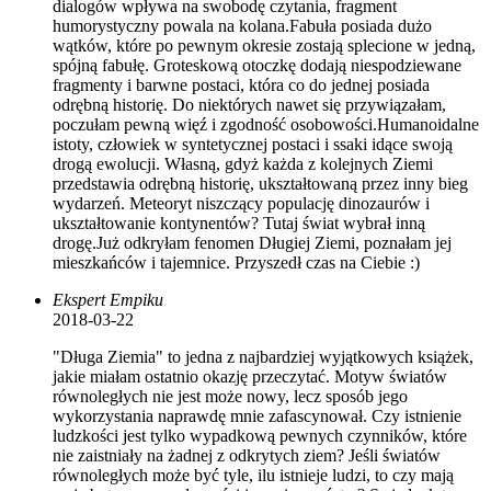
dialogów wpływa na swobodę czytania, fragment
humorystyczny powala na kolana.Fabuła posiada dużo
wątków, które po pewnym okresie zostają splecione w jedną,
spójną fabułę. Groteskową otoczkę dodają niespodziewane
fragmenty i barwne postaci, która co do jednej posiada
odrębną historię. Do niektórych nawet się przywiązałam,
poczułam pewną więź i zgodność osobowości.Humanoidalne
istoty, człowiek w syntetycznej postaci i ssaki idące swoją
drogą ewolucji. Własną, gdyż każda z kolejnych Ziemi
przedstawia odrębną historię, ukształtowaną przez inny bieg
wydarzeń. Meteoryt niszczący populację dinozaurów i
ukształtowanie kontynentów? Tutaj świat wybrał inną
drogę.Już odkryłam fenomen Długiej Ziemi, poznałam jej
mieszkańców i tajemnice. Przyszedł czas na Ciebie :)
Ekspert Empiku
2018-03-22
"Długa Ziemia" to jedna z najbardziej wyjątkowych książek,
jakie miałam ostatnio okazję przeczytać. Motyw światów
równoległych nie jest może nowy, lecz sposób jego
wykorzystania naprawdę mnie zafascynował. Czy istnienie
ludzkości jest tylko wypadkową pewnych czynników, które
nie zaistniały na żadnej z odkrytych ziem? Jeśli światów
równoległych może być tyle, ilu istnieje ludzi, to czy mają