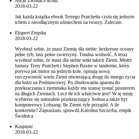
Alicja Zwolak-Plichta
2018-03-22
Jak każda książka ebook Terrego Pratchetta czyta się jednym
tchem z nieodłącznym uśmiechem na twarzy. Zalecam
Ekspert Empiku
2018-03-22
Wyobraź sobie, że masz Ziemię dla siebie: bezkresne oceany
pełne ryb, lasy pełne zwierzyny. Totalna wolność. A teraz
wyobraź sobie, że masz dla siebie setki takich Ziemi. Mistrz
fantasy Terry Pratchett i Stephen Baxter w tandemie, który
porywa jak motor na jednym kole, opisują nową
rzeczywistość wielu Ziemi otwierającą drogę do innego życia
dla ludzi na Podstawowej. Po zbudowaniu aparatu do
przekraczania z ziemniaka każdy ma szansę zostać pionierem
na długich Ziemiach. Lecz ile ich właściwie jest? W tę misję
wybierze się naturalnie przekraczający Joshua a także byt
komputerowy Lobsang. Ile Ziemi, tyle przygód. A ile
konkretnie? Zapraszam, sprawdź.Karolina Szczerba, empik
Świdnica
Kaspiani
2018-03-22