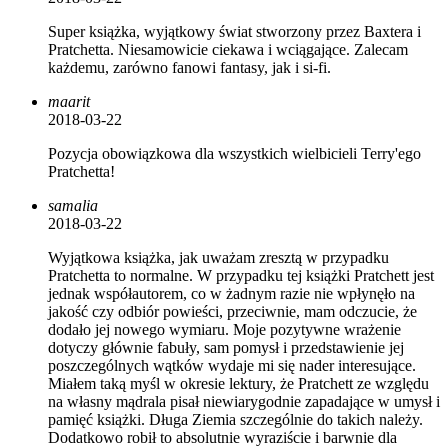
Super książka, wyjątkowy świat stworzony przez Baxtera i
Pratchetta. Niesamowicie ciekawa i wciągające. Zalecam
każdemu, zarówno fanowi fantasy, jak i si-fi.
maarit
2018-03-22
Pozycja obowiązkowa dla wszystkich wielbicieli Terry'ego
Pratchetta!
samalia
2018-03-22
Wyjątkowa książka, jak uważam zresztą w przypadku
Pratchetta to normalne. W przypadku tej książki Pratchett jest
jednak współautorem, co w żadnym razie nie wpłynęło na
jakość czy odbiór powieści, przeciwnie, mam odczucie, że
dodało jej nowego wymiaru. Moje pozytywne wrażenie
dotyczy głównie fabuły, sam pomysł i przedstawienie jej
poszczególnych wątków wydaje mi się nader interesujące.
Miałem taką myśl w okresie lektury, że Pratchett ze względu
na własny mądrala pisał niewiarygodnie zapadające w umysł i
pamięć książki. Długa Ziemia szczególnie do takich należy.
Dodatkowo robił to absolutnie wyraziście i barwnie dla