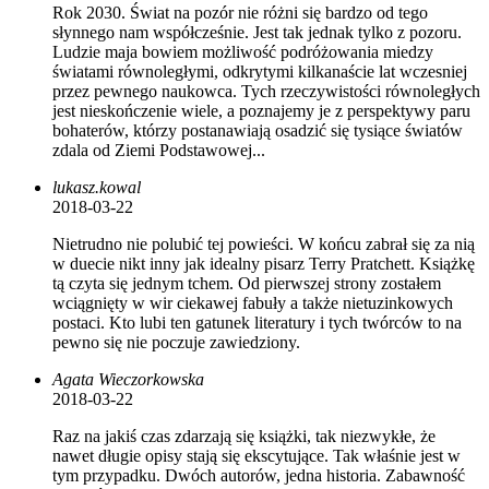
Rok 2030. Świat na pozór nie różni się bardzo od tego
słynnego nam współcześnie. Jest tak jednak tylko z pozoru.
Ludzie maja bowiem możliwość podróżowania miedzy
światami równoległymi, odkrytymi kilkanaście lat wczesniej
przez pewnego naukowca. Tych rzeczywistości równoległych
jest nieskończenie wiele, a poznajemy je z perspektywy paru
bohaterów, którzy postanawiają osadzić się tysiące światów
zdala od Ziemi Podstawowej...
lukasz.kowal
2018-03-22
Nietrudno nie polubić tej powieści. W końcu zabrał się za nią
w duecie nikt inny jak idealny pisarz Terry Pratchett. Książkę
tą czyta się jednym tchem. Od pierwszej strony zostałem
wciągnięty w wir ciekawej fabuły a także nietuzinkowych
postaci. Kto lubi ten gatunek literatury i tych twórców to na
pewno się nie poczuje zawiedziony.
Agata Wieczorkowska
2018-03-22
Raz na jakiś czas zdarzają się książki, tak niezwykłe, że
nawet długie opisy stają się ekscytujące. Tak właśnie jest w
tym przypadku. Dwóch autorów, jedna historia. Zabawność