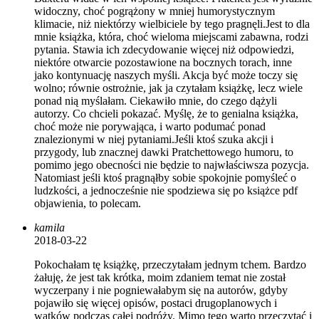
widoczny, choć pogrążony w mniej humorystycznym
klimacie, niż niektórzy wielbiciele by tego pragnęli.Jest to dla
mnie książka, która, choć wieloma miejscami zabawna, rodzi
pytania. Stawia ich zdecydowanie więcej niż odpowiedzi,
niektóre otwarcie pozostawione na bocznych torach, inne
jako kontynuację naszych myśli. Akcja być może toczy się
wolno; równie ostrożnie, jak ja czytałam książkę, lecz wiele
ponad nią myślałam. Ciekawiło mnie, do czego dążyli
autorzy. Co chcieli pokazać. Myślę, że to genialna książka,
choć może nie porywająca, i warto podumać ponad
znalezionymi w niej pytaniami.Jeśli ktoś szuka akcji i
przygody, lub znacznej dawki Pratchettowego humoru, to
pomimo jego obecności nie będzie to najwłaściwsza pozycja.
Natomiast jeśli ktoś pragnąłby sobie spokojnie pomyśleć o
ludzkości, a jednocześnie nie spodziewa się po książce pdf
objawienia, to polecam.
kamila
2018-03-22
Pokochałam tę książkę, przeczytałam jednym tchem. Bardzo
żałuję, że jest tak krótka, moim zdaniem temat nie został
wyczerpany i nie pogniewałabym się na autorów, gdyby
pojawiło się więcej opisów, postaci drugoplanowych i
wątków podczas całej podróży. Mimo tego warto przeczytać i