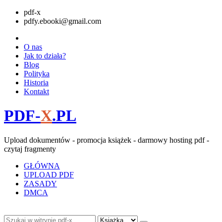
pdf-x
pdfy.ebooki@gmail.com
O nas
Jak to działa?
Blog
Polityka
Historia
Kontakt
PDF-
X
.PL
Upload dokumentów - promocja książek - darmowy hosting pdf -
czytaj fragmenty
GŁÓWNA
UPLOAD PDF
ZASADY
DMCA