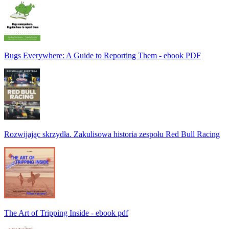
Bugs Everywhere: A Guide to Reporting Them - ebook PDF
Rozwijając skrzydła. Zakulisowa historia zespołu Red Bull Racing
The Art of Tripping Inside - ebook pdf