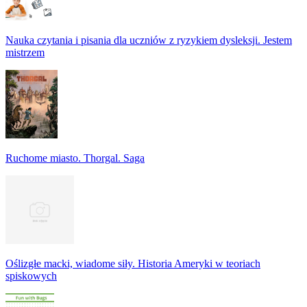
Nauka czytania i pisania dla uczniów z ryzykiem dysleksji. Jestem
mistrzem
Ruchome miasto. Thorgal. Saga
Oślizgłe macki, wiadome siły. Historia Ameryki w teoriach
spiskowych