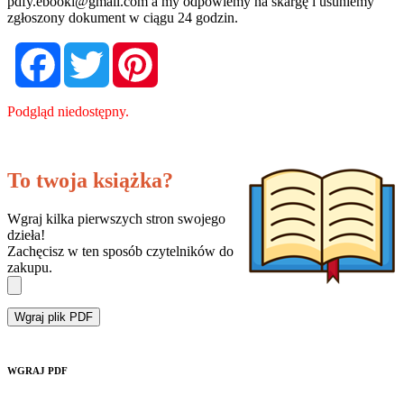
pdfy.ebooki@gmail.com
a my odpowiemy na skargę i usuniemy
zgłoszony dokument w ciągu 24 godzin.
Facebook
Twitter
Pinterest
Podgląd niedostępny.
To twoja książka?
Wgraj kilka pierwszych stron swojego
dzieła!
Zachęcisz w ten sposób czytelników do
zakupu.
Wgraj plik PDF
WGRAJ PDF