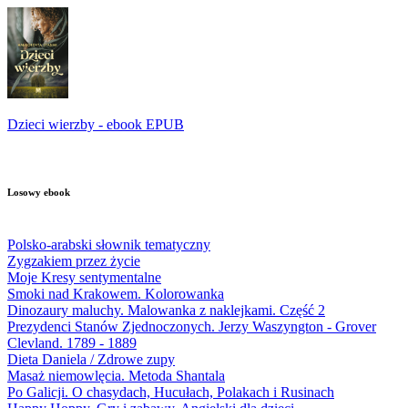
Dzieci wierzby - ebook EPUB
Losowy ebook
Polsko-arabski słownik tematyczny
Zygzakiem przez życie
Moje Kresy sentymentalne
Smoki nad Krakowem. Kolorowanka
Dinozaury maluchy. Malowanka z naklejkami. Część 2
Prezydenci Stanów Zjednoczonych. Jerzy Waszyngton - Grover
Clevland. 1789 - 1889
Dieta Daniela / Zdrowe zupy
Masaż niemowlęcia. Metoda Shantala
Po Galicji. O chasydach, Hucułach, Polakach i Rusinach