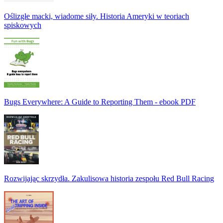
Oślizgłe macki, wiadome siły. Historia Ameryki w teoriach
spiskowych
Bugs Everywhere: A Guide to Reporting Them - ebook PDF
Rozwijając skrzydła. Zakulisowa historia zespołu Red Bull Racing