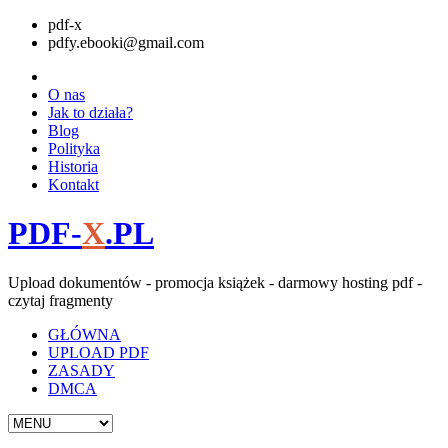
pdf-x
pdfy.ebooki@gmail.com
O nas
Jak to działa?
Blog
Polityka
Historia
Kontakt
PDF-
X
.PL
Upload dokumentów - promocja książek - darmowy hosting pdf -
czytaj fragmenty
GŁÓWNA
UPLOAD PDF
ZASADY
DMCA