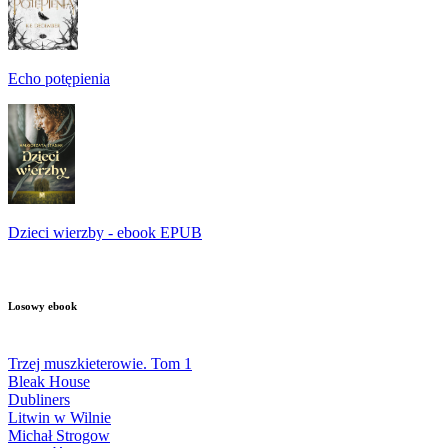
Echo potępienia
Dzieci wierzby - ebook EPUB
Losowy ebook
Trzej muszkieterowie. Tom 1
Bleak House
Dubliners
Litwin w Wilnie
Michał Strogow