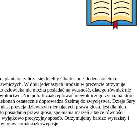
plantator zalicza się do elity Charlestone. Jedenastoletnia
 prawniczych. W dniu jedenastych urodzin w prezencie otrzymuje
ego człowieka nie można posiadać na własność, dlatego również nie
wolnictwu. Nie potrafi zaakceptować niewolniczego życia, na które
przekonań ostatecznie doprowadza Szelmę do zwycięstwa. Dzieje Sary
miast pozycja dziewczyn niemających prawa głosu, jest dla nich
do posiadania prawa głosu, spełniania marzeń a także równości
w wyjątkowo precyzyjny sposób. Otrzymujemy bardzo wyrazisty i
 www.nouw.com/ksiazkowepasje