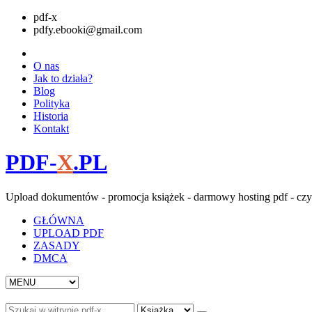
pdf-x
pdfy.ebooki@gmail.com
O nas
Jak to działa?
Blog
Polityka
Historia
Kontakt
PDF-
X
.PL
Upload dokumentów - promocja książek - darmowy hosting pdf - czy
GŁÓWNA
UPLOAD PDF
ZASADY
DMCA