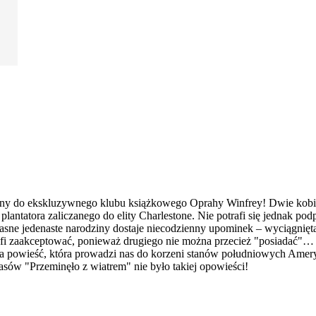
any do ekskluzywnego klubu książkowego Oprahy Winfrey! Dwie kobie
 plantatora zaliczanego do elity Charlestone. Nie potrafi się jednak
łasne jedenaste narodziny dostaje niecodzienny upominek – wyciągn
rafi zaakceptować, ponieważ drugiego nie można przecież "posiadać"
lna powieść, która prowadzi nas do korzeni stanów południowych Ameryk
sów "Przeminęło z wiatrem" nie było takiej opowieści!