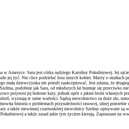
 w Ameryce. Sara jest córka sędziego Karoliny Południowej. Jej ojciec, 
zło jej żyć. Nie chce podzielać losu innych kobiet. Marzy o studiach
ego mała dziewczynka nie potrafi zaakceptować. Jest zdania, że drugi
zelma, podobnie jak Sara, od młodszych lat buntuje się przeciwko nie
kowo przynosi jej bolesne kary, jednak upór z jakim broni własnych 
dzeń, wyznają te same wartości. Sądzą niewolnictwo za duże zło, nato
wita historia o problemach przynależności rasowej, silnej potrzebie 
ary a także niewinnej czarnoskórej niewolnicy Szelmy opisywane są 
ny Południowej a także zasad jakie tym życiem kierują. Zapraszam na