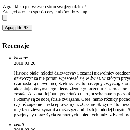
Wgraj kilka pierwszych stron swojego dzieła!
Zachęcisz w ten sposób czytelników do zakupu.
Wgraj plik PDF
Recenzje
kasiape
2018-03-20
Historia białej młodej dziewczyny i czarnej niewolnicy osadzona
dziewczynka nie potrafi wpasować się w świat, w którym przys
czarnoskórą niewolnicę Szelmę. Jest to następny zwyczaj, któr
akceptuje otrzymanego niecodziennego prezentu. Czarnoskóra S
została skazana. Jej bunt przeciwko utartym schematom począt
i Szelmy są ze sobą ściśle związane. Obie, mimo różnicy pocho
czymś zupełnie nieakceptowalnym. „Czarne Skrzydła” to niesamo
między dziewczynami a mężczyznami. Dzieje młodej bogatej S
przejrzysty obraz życia zamożnych i biednych ludzi z Karoli
kendi
2018-03-20