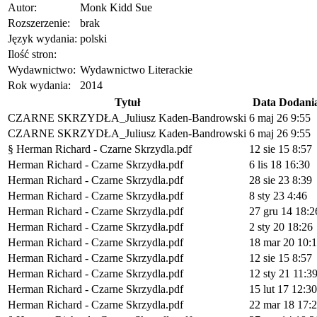
Autor:
Monk Kidd Sue
Rozszerzenie:
brak
Język wydania:
polski
Ilość stron:
Wydawnictwo:
Wydawnictwo Literackie
Rok wydania:
2014
Tytuł
Data Dodani
CZARNE SKRZYDŁA_Juliusz Kaden-Bandrowski
6 maj 26 9:55
CZARNE SKRZYDŁA_Juliusz Kaden-Bandrowski
6 maj 26 9:55
§ Herman Richard - Czarne Skrzydla.pdf
12 sie 15 8:57
Herman Richard - Czarne Skrzydła.pdf
6 lis 18 16:30
Herman Richard - Czarne Skrzydla.pdf
28 sie 23 8:39
Herman Richard - Czarne Skrzydła.pdf
8 sty 23 4:46
Herman Richard - Czarne Skrzydla.pdf
27 gru 14 18:2
Herman Richard - Czarne Skrzydła.pdf
2 sty 20 18:26
Herman Richard - Czarne Skrzydla.pdf
18 mar 20 10:
Herman Richard - Czarne Skrzydla.pdf
12 sie 15 8:57
Herman Richard - Czarne Skrzydla.pdf
12 sty 21 11:3
Herman Richard - Czarne Skrzydla.pdf
15 lut 17 12:30
Herman Richard - Czarne Skrzydla.pdf
22 mar 18 17: