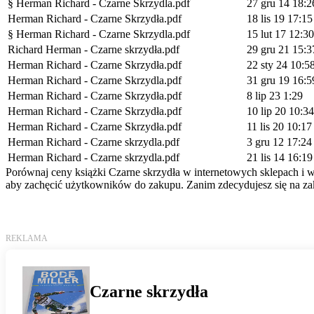
§ Herman Richard - Czarne Skrzydla.pdf
27 gru 14 18:2
Herman Richard - Czarne Skrzydła.pdf
18 lis 19 17:15
§ Herman Richard - Czarne Skrzydla.pdf
15 lut 17 12:30
Richard Herman - Czarne skrzydła.pdf
29 gru 21 15:3
Herman Richard - Czarne Skrzydła.pdf
22 sty 24 10:5
Herman Richard - Czarne Skrzydla.pdf
31 gru 19 16:5
Herman Richard - Czarne Skrzydła.pdf
8 lip 23 1:29
Herman Richard - Czarne Skrzydła.pdf
10 lip 20 10:34
Herman Richard - Czarne Skrzydła.pdf
11 lis 20 10:17
Herman Richard - Czarne skrzydla.pdf
3 gru 12 17:24
Herman Richard - Czarne skrzydla.pdf
21 lis 14 16:19
Porównaj ceny książki Czarne skrzydła w internetowych sklepach i wy
aby zachęcić użytkowników do zakupu. Zanim zdecydujesz się na zak