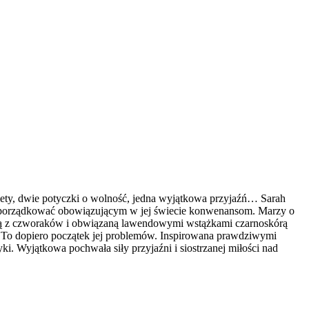
ty, dwie potyczki o wolność, jedna wyjątkowa przyjaźń… Sarah
 podporządkować obowiązującym w jej świecie konwenansom. Marzy o
iętą z czworaków i obwiązaną lawendowymi wstążkami czarnoskórą
… To dopiero początek jej problemów. Inspirowana prawdziwymi
i. Wyjątkowa pochwała siły przyjaźni i siostrzanej miłości nad