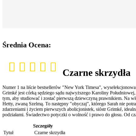
Średnia Ocena:
Czarne skrzydła
Numer 1 na liście bestsellerów "New York Timesa", wyselekcjonow
Grimké jest córką sędziego sądu najwyższego Karoliny Południowej,
tym, aby studiować i zostać pierwszą dziewczyną prawnikiem. Na w
Hetty, zwaną Szelmą. To następny "obyczaj", którego Sarah nie pot
zdarzeniami i życiem pierwszych abolicjonistek, sióstr Grimké, idea
podziałami. Świadectwo potyczki o wolność i prawo do głosu. Od cza
Szczegóły
Tytuł
Czarne skrzydła