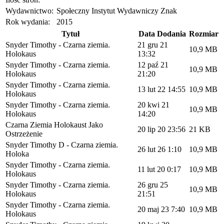
Wydawnictwo:
Społeczny Instytut Wydawniczy Znak
Rok wydania:
2015
Tytuł
Data Dodania
Rozmiar
Snyder Timothy - Czarna ziemia.
21 gru 21
10,9 MB
Holokaus
13:32
Snyder Timothy - Czarna ziemia.
12 paź 21
10,9 MB
Holokaus
21:20
Snyder Timothy - Czarna ziemia.
13 lut 22 14:55
10,9 MB
Holokaus
Snyder Timothy - Czarna ziemia.
20 kwi 21
10,9 MB
Holokaus
14:20
Czarna Ziemia Holokaust Jako
20 lip 20 23:56
21 KB
Ostrzeżenie
Snyder Timothy D - Czarna ziemia.
26 lut 26 1:10
10,9 MB
Holoka
Snyder Timothy - Czarna ziemia.
11 lut 20 0:17
10,9 MB
Holokaus
Snyder Timothy - Czarna ziemia.
26 gru 25
10,9 MB
Holokaus
21:51
Snyder Timothy - Czarna ziemia.
20 maj 23 7:40
10,9 MB
Holokaus