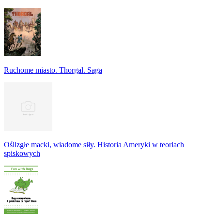
Ruchome miasto. Thorgal. Saga
Oślizgłe macki, wiadome siły. Historia Ameryki w teoriach
spiskowych