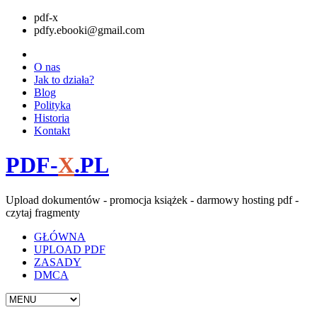
pdf-x
pdfy.ebooki@gmail.com
O nas
Jak to działa?
Blog
Polityka
Historia
Kontakt
PDF-
X
.PL
Upload dokumentów - promocja książek - darmowy hosting pdf -
czytaj fragmenty
GŁÓWNA
UPLOAD PDF
ZASADY
DMCA