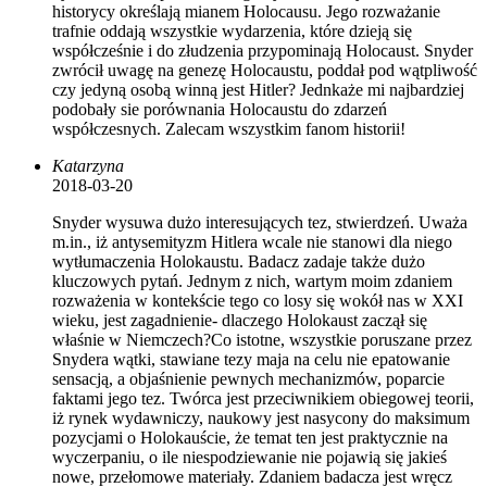
historycy określają mianem Holocausu. Jego rozważanie
trafnie oddają wszystkie wydarzenia, które dzieją się
współcześnie i do złudzenia przypominają Holocaust. Snyder
zwrócił uwagę na genezę Holocaustu, poddał pod wątpliwość
czy jedyną osobą winną jest Hitler? Jednkaże mi najbardziej
podobały sie porównania Holocaustu do zdarzeń
współczesnych. Zalecam wszystkim fanom historii!
Katarzyna
2018-03-20
Snyder wysuwa dużo interesujących tez, stwierdzeń. Uważa
m.in., iż antysemityzm Hitlera wcale nie stanowi dla niego
wytłumaczenia Holokaustu. Badacz zadaje także dużo
kluczowych pytań. Jednym z nich, wartym moim zdaniem
rozważenia w kontekście tego co losy się wokół nas w XXI
wieku, jest zagadnienie- dlaczego Holokaust zaczął się
właśnie w Niemczech?Co istotne, wszystkie poruszane przez
Snydera wątki, stawiane tezy maja na celu nie epatowanie
sensacją, a objaśnienie pewnych mechanizmów, poparcie
faktami jego tez. Twórca jest przeciwnikiem obiegowej teorii,
iż rynek wydawniczy, naukowy jest nasycony do maksimum
pozycjami o Holokauście, że temat ten jest praktycznie na
wyczerpaniu, o ile niespodziewanie nie pojawią się jakieś
nowe, przełomowe materiały. Zdaniem badacza jest wręcz