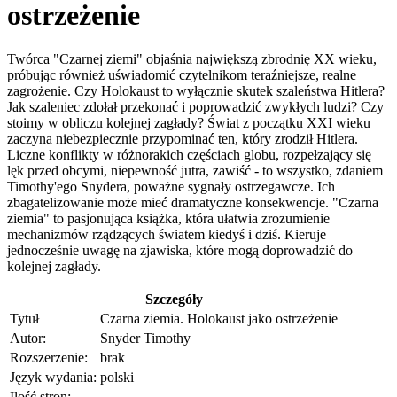
ostrzeżenie
Twórca "Czarnej ziemi" objaśnia największą zbrodnię XX wieku,
próbując również uświadomić czytelnikom teraźniejsze, realne
zagrożenie. Czy Holokaust to wyłącznie skutek szaleństwa Hitlera?
Jak szaleniec zdołał przekonać i poprowadzić zwykłych ludzi? Czy
stoimy w obliczu kolejnej zagłady? Świat z początku XXI wieku
zaczyna niebezpiecznie przypominać ten, który zrodził Hitlera.
Liczne konflikty w różnorakich częściach globu, rozpełzający się
lęk przed obcymi, niepewność jutra, zawiść - to wszystko, zdaniem
Timothy'ego Snydera, poważne sygnały ostrzegawcze. Ich
zbagatelizowanie może mieć dramatyczne konsekwencje. "Czarna
ziemia" to pasjonująca książka, która ułatwia zrozumienie
mechanizmów rządzących światem kiedyś i dziś. Kieruje
jednocześnie uwagę na zjawiska, które mogą doprowadzić do
kolejnej zagłady.
Szczegóły
Tytuł
Czarna ziemia. Holokaust jako ostrzeżenie
Autor:
Snyder Timothy
Rozszerzenie:
brak
Język wydania:
polski
Ilość stron: