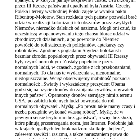
upadłych, w których panuje bezprawie i chaos. Utworzonymi
przez III Rzeszę państwami upadłymi była Austria, Czechy,
Polska i tereny wschodniej Polski zajęte w wyniku paktu
Ribentrop-Mołotow. Stan rozkładu tych państw pozwalał brać
udział w realizacji kolonizacji ich obszarów przez zwykłych
Niemców, nierzadko dalekich od nazizmu. Mogli oni czuć, że
uczestniczą w opanowywaniu tego chaosu biorąc udział w
zbrodniczych działaniach, a po powrocie do Niemiec
powrócić do roli statecznych policjantów, aptekarzy czy
robotników. Zgodnie z poglądami Snydera holokaust i
bezmiar zbrodni popełnionych przez obywateli III Rzeszy
były czymś normalnym. Zostały popełnione przez
normalnych ludzi, w czasach, zgodnie z ich przekonaniami,
normalnych. To dla nas te wydarzenia są nienormalne,
niedopuszczalne. Wciąż obserwujemy mobilność poczucia
normalności: „Światły i wykształcony prezydent Obama
godzi się na użycie dronów do zabijania cywilów, obywateli
innych państw”. Operatorzy dronów sterujący nimi z terenu
USA, po zabiciu kolejnych ludzi powracają do roli
normalnych obywateli. Myślą: „Po prostu takie mamy czasy i
trzeba porządnie wykonać własną robotę”. Myślę, że w
pewnym sensie terytorium bez „państwa”, a więc bez służb,
które pilnują przestrzegania norm, jest Internet. Podobnie jak
w krajach upadłych ten brak nadzoru skutkuje „hejtem”,
zalewem zawiści i rasizmu, a także naruszaniem prawa do