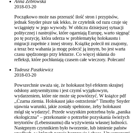
Anna Żebrowska
2018-03-20
Początkowo może nas przerazić ilość stron i przypisów,
jednak Snyder pisze tak lekko, że czytelnik od razu czuje się
wciągnięty w jego wywody. W obliczu dzisiejszej sytuacji
politycznej i nastrojów, które ogarniają Europę, warto sięgnąć
po tę pozycję, która uderza w problematykę holokaustu i
migracji zupełnie z innej strony. Książkę polecił mi znajomy,
a teraz bez wahania ja mogę polecić ją innym, bo jest warta
czasu spędzonego przy lekturze. Co więcej skłania do
refleksji, które pochłaniają czasem całe wieczory. Polecam!
Tadeusz Paszkiewicz
2018-03-20
Powszechnie uważa się, że holokaust był efektem skrajnej
odsłony antysemityzmu i jest czymś wyjątkowym,
wydarzeniem, które nie może się powtórzyć. W książce pdf
,,Czarna ziemia. Holokaust jako ostrzeżenie” Timothy Snyder
ujawnia warunki, jakie zostały spełnione, żeby holokaust
mógł się wydarzyć. Przede wszystkim potrzebna była „panika
ekologiczna” – przekonanie o potrzebie pozyskania świeżych
terytoriów (Lebensraumu) dla wyżywienia własnej ludności.
Następnym czynnikiem było tworzenie, lub istnienie państw