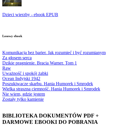
Dzieci wierzby - ebook EPUB
Losowy ebook
Komunikacja bez barier. Jak rozumieć i być rozumianym
Za głosem serca
Dzikie pragnienie. Bracia Warner. Tom 1
Raw
Uważność i spokój żabki
Ocean Indyjski 1942
Poszukiwacze skarbu. Hania Humorek i Smrodek
Wielka straszna ciemność. Hania Humorek i Smrodek
Nie wiem, gdzie jestem
Zostały tylko kamienie
BIBLIOTEKA DOKUMENTÓW PDF +
DARMOWE EBOOKI DO POBRANIA