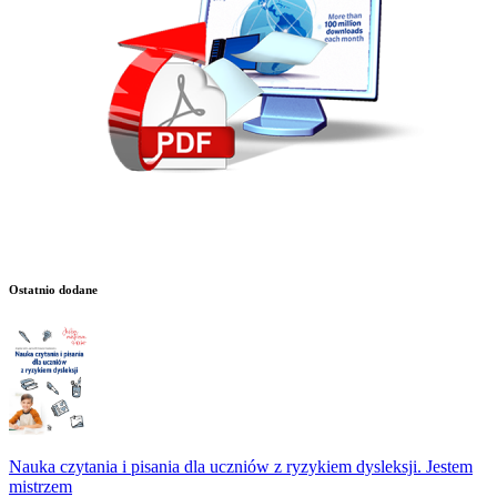
Ostatnio dodane
Nauka czytania i pisania dla uczniów z ryzykiem dysleksji. Jestem
mistrzem