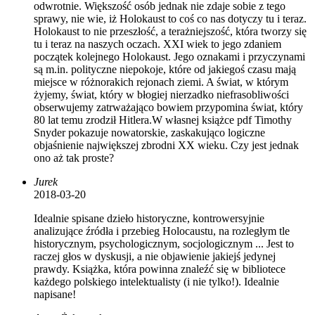
odwrotnie. Większość osób jednak nie zdaje sobie z tego
sprawy, nie wie, iż Holokaust to coś co nas dotyczy tu i teraz.
Holokaust to nie przeszłość, a terażniejszość, która tworzy się
tu i teraz na naszych oczach. XXI wiek to jego zdaniem
początek kolejnego Holokaust. Jego oznakami i przyczynami
są m.in. polityczne niepokoje, które od jakiegoś czasu mają
miejsce w różnorakich rejonach ziemi. A świat, w którym
żyjemy, świat, który w błogiej nierzadko niefrasobliwości
obserwujemy zatrważająco bowiem przypomina świat, który
80 lat temu zrodził Hitlera.W własnej książce pdf Timothy
Snyder pokazuje nowatorskie, zaskakująco logiczne
objaśnienie największej zbrodni XX wieku. Czy jest jednak
ono aż tak proste?
Jurek
2018-03-20
Idealnie spisane dzieło historyczne, kontrowersyjnie
analizujące źródła i przebieg Holocaustu, na rozległym tle
historycznym, psychologicznym, socjologicznym ... Jest to
raczej głos w dyskusji, a nie objawienie jakiejś jedynej
prawdy. Książka, która powinna znaleźć się w bibliotece
każdego polskiego intelektualisty (i nie tylko!). Idealnie
napisane!