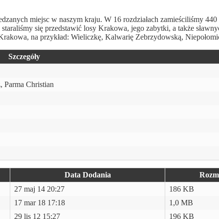
iedzanych miejsc w naszym kraju. W 16 rozdziałach zamieściliśmy 440 f
 staraliśmy się przedstawić losy Krakowa, jego zabytki, a także sławny
ce Krakowa, na przykład: Wieliczkę, Kalwarię Zebrzydowską, Niepołomi
Szczegóły
, Parma Christian
Data Dodania
Rozm
27 maj 14 20:27
186 KB
17 mar 18 17:18
1,0 MB
29 lis 12 15:27
196 KB