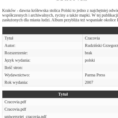
Kraków - dawna królewska stolica Polski to jedno z najchętniej odw
współczesnych i archiwalnych, ryciny a także mapki. W tej publikacji
zasłużonych dla miasta ludzi. Album przybliża też wspaniałe okoli
Tytuł
Cracovia
Autor:
Rudziński Grzegorz
Rozszerzenie:
brak
Język wydania:
polski
Ilość stron:
Wydawnictwo:
Parma Press
Rok wydania:
2007
Tytuł
Cracovia.pdf
Cracovia.pdf
uniwersytet_cracovia.pdf