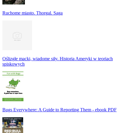
Ruchome miasto. Thorgal. Saga
Oślizgłe macki, wiadome siły. Historia Ameryki w teoriach
spiskowych
Bugs Everywhere: A Guide to Reporting Them - ebook PDF