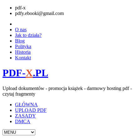
pdf-x
pdfy.ebooki@gmail.com
O nas
Jak to działa?
Blog
Polityka
Historia
Kontakt
PDF-
X
.PL
Upload dokumentów - promocja książek - darmowy hosting pdf -
czytaj fragmenty
GŁÓWNA
UPLOAD PDF
ZASADY
DMCA