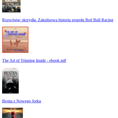
Rozwijając skrzydła. Zakulisowa historia zespołu Red Bull Racing
The Art of Tripping Inside - ebook pdf
Bestia z Nowego Jorku