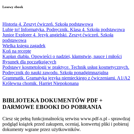
Losowy ebook
Historia 4. Zeszyt ćwiczeń. Szkoła podstawowa
Lubię to! Informatyka. Podręcznik. Klasa 4. Szkoła podstawowa
Junior Explorer 4. Język angielski. Zeszyt ćwiczeń. Szkoła
podstawowa
Wielka księga zagadek
Koń na receptę
Kapłan diabła. Opowieści o nadziei, kłamstwie, nauce i miłości
Rysunek dla początkujących
Podstawy kosmetologii w praktyce. Technik usług kosmetycznych.
Podręcznik do nauki zawodu. Szkoła ponadgimnazjalna
Grammatik. Gramatyka języka niemieckiego z ćwiczeniami. A1/A2
Królewna chomik. Harriet Niepokonana
BIBLIOTEKA DOKUMENTÓW PDF +
DARMOWE EBOOKI DO POBRANIA
Ciesz się pełną funkcjonalnością serwisu www.pdf-x.pl - sprawdzaj
podgląd książek przed zakupem, oceniaj, konwertuj pliki i pobieraj
dokumenty wgrane przez użytkowników.