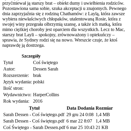
przyćmiewał ją starszy brat – obiekt dumy i uwielbienia rodziców.
Pozostawiona sama sobie, szuka akceptacji u znajomych. Pewnego
dnia zaprzyjaźnia się z rodziną Chathamów: z Laylą, która zawsze
wybiera niewłaściwych chłopaków, utalentowaną Rosie, która z
swojej winy przegrała olbrzymią szansę, a także ich matką, która
mimo ciężkiej choroby jest oparciem dla wszystkich. Lecz to Mac,
starszy brat Layli – spokojny, zrównoważony i opiekuńczy –
sprawia, że Sydney rodzi się na nowo. Wreszcie czuje, że ktoś
naprawdę ją dostrzega.
Szczegóły
Tytuł
Coś świętego
Autor:
Dessen Sarah
Rozszerzenie:
brak
Język wydania:
polski
Ilość stron:
Wydawnictwo:
HarperCollins
Rok wydania:
2016
Tytuł
Data Dodania
Rozmiar
Sarah Dessen - Coś świętego.pdf
29 gru 24 0:08
1,4 MB
Sarah Dessen - Coś świętego.pdf
6 mar 22 8:07
1,4 MB
Coś Świętego - Sarah Dessen.pdf
6 mar 25 10:43
21 KB