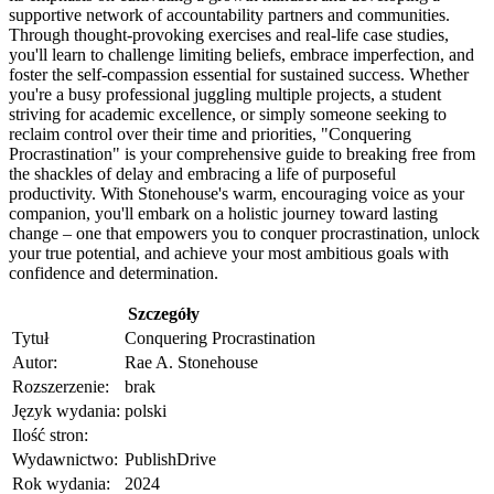
supportive network of accountability partners and communities.
Through thought-provoking exercises and real-life case studies,
you'll learn to challenge limiting beliefs, embrace imperfection, and
foster the self-compassion essential for sustained success. Whether
you're a busy professional juggling multiple projects, a student
striving for academic excellence, or simply someone seeking to
reclaim control over their time and priorities, "Conquering
Procrastination" is your comprehensive guide to breaking free from
the shackles of delay and embracing a life of purposeful
productivity. With Stonehouse's warm, encouraging voice as your
companion, you'll embark on a holistic journey toward lasting
change – one that empowers you to conquer procrastination, unlock
your true potential, and achieve your most ambitious goals with
confidence and determination.
Szczegóły
Tytuł
Conquering Procrastination
Autor:
Rae A. Stonehouse
Rozszerzenie:
brak
Język wydania:
polski
Ilość stron:
Wydawnictwo:
PublishDrive
Rok wydania:
2024