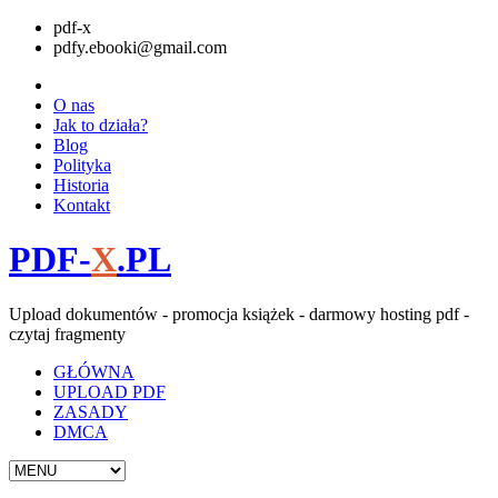
pdf-x
pdfy.ebooki@gmail.com
O nas
Jak to działa?
Blog
Polityka
Historia
Kontakt
PDF-
X
.PL
Upload dokumentów - promocja książek - darmowy hosting pdf -
czytaj fragmenty
GŁÓWNA
UPLOAD PDF
ZASADY
DMCA