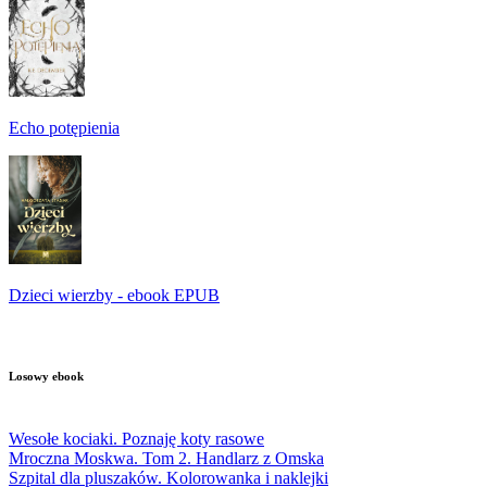
Echo potępienia
Dzieci wierzby - ebook EPUB
Losowy ebook
Wesołe kociaki. Poznaję koty rasowe
Mroczna Moskwa. Tom 2. Handlarz z Omska
Szpital dla pluszaków. Kolorowanka i naklejki