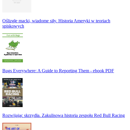
Oślizgłe macki, wiadome siły. Historia Ameryki w teoriach
spiskowych
Bugs Everywhere: A Guide to Reporting Them - ebook PDF
Rozwijając skrzydła. Zakulisowa historia zespołu Red Bull Racing