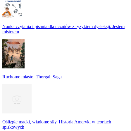
Nauka czytania i pisania dla uczniów z ryzykiem dysleksji. Jestem
mistrzem
Ruchome miasto. Thorgal. Saga
Oślizgłe macki, wiadome siły. Historia Ameryki w teoriach
spiskowych