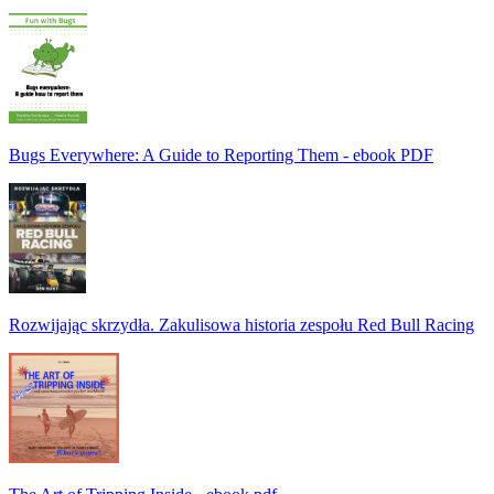
Bugs Everywhere: A Guide to Reporting Them - ebook PDF
Rozwijając skrzydła. Zakulisowa historia zespołu Red Bull Racing