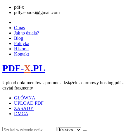
pdf-x
pdfy.ebooki@gmail.com
O nas
Jak to działa?
Blog
Polityka
Historia
Kontakt
PDF-
X
.PL
Upload dokumentów - promocja książek - darmowy hosting pdf -
czytaj fragmenty
GŁÓWNA
UPLOAD PDF
ZASADY
DMCA