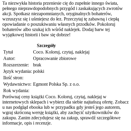
Ta niezwykła historia przeniesie cię do zupełnie innego świata,
pełnego nieprawdopodobnych przygód i zaskakujących zwrotów
akcji. Spotkasz niezapomnianych, oryginalnych bohaterów,
wzruszysz się i uśmiejesz do łez. Przeczytaj tę zabawną i ciepłą
opowiadanie o poszukiwaniu własnych przodków. Pokoloruj
bohaterów albo szukaj ich wśród naklejek. Dodaj barw tej
wyjątkowej historii i baw się dobrze!
Szczegóły
Tytuł
Coco. Koloruj, czytaj, naklejaj
Autor:
Opracowanie zbiorowe
Rozszerzenie:
brak
Język wydania:
polski
Ilość stron:
Wydawnictwo:
Egmont Polska Sp. z o.o.
Rok wydania:
Porównaj ceny książki Coco. Koloruj, czytaj, naklejaj w
internetowych sklepach i wybierz dla siebie najtańszą ofertę. Zobacz
u nas podgląd ebooka lub w przypadku gdy jesteś jego autorem,
wgraj skróconą wersję książki, aby zachęcić użytkowników do
zakupu. Zanim zdecydujesz się na zakup, sprawdź szczegółowe
informacje, opis i recenzje.