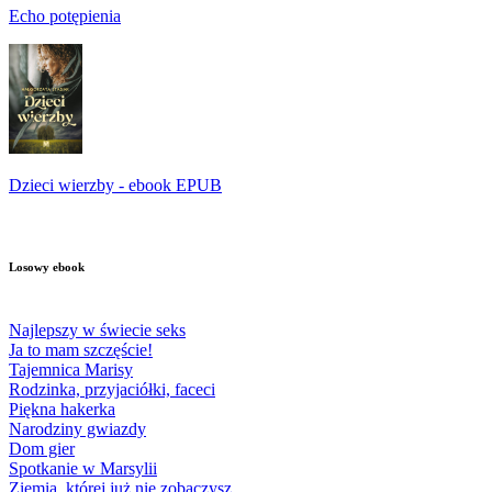
Echo potępienia
Dzieci wierzby - ebook EPUB
Losowy ebook
Najlepszy w świecie seks
Ja to mam szczęście!
Tajemnica Marisy
Rodzinka, przyjaciółki, faceci
Piękna hakerka
Narodziny gwiazdy
Dom gier
Spotkanie w Marsylii
Ziemia, której już nie zobaczysz