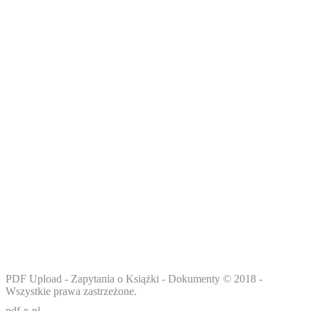
BIBLIOTEKA DOKUMENTÓW PDF +
DARMOWE EBOOKI DO POBRANIA
Ciesz się pełną funkcjonalnością serwisu www.pdf-x.pl -
sprawdzaj podgląd książek przed zakupem, oceniaj,
konwertuj pliki i pobieraj dokumenty wgrane przez
użytkowników.
PDF Upload - Zapytania o Książki - Dokumenty © 2018 -
Wszystkie prawa zastrzeżone.
pdf-x.pl