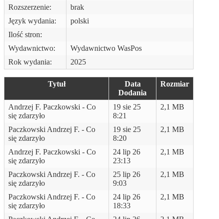
Rozszerzenie:
brak
Język wydania:
polski
Ilość stron:
Wydawnictwo:
Wydawnictwo WasPos
Rok wydania:
2025
Tytuł
Data
Rozmiar
Dodania
Andrzej F. Paczkowski - Co
19 sie 25
2,1 MB
się zdarzyło
8:21
Paczkowski Andrzej F. - Co
19 sie 25
2,1 MB
się zdarzyło
8:20
Andrzej F. Paczkowski - Co
24 lip 26
2,1 MB
się zdarzyło
23:13
Paczkowski Andrzej F. - Co
25 lip 26
2,1 MB
się zdarzyło
9:03
Paczkowski Andrzej F. - Co
24 lip 26
2,1 MB
się zdarzyło
18:33