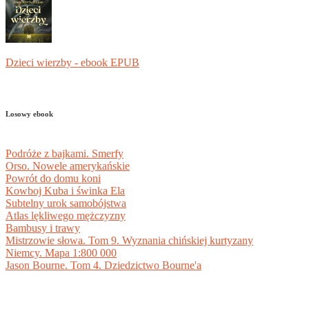
Dzieci wierzby - ebook EPUB
Losowy ebook
Podróże z bajkami. Smerfy
Orso. Nowele amerykańskie
Powrót do domu koni
Kowboj Kuba i świnka Ela
Subtelny urok samobójstwa
Atlas lękliwego mężczyzny
Bambusy i trawy
Mistrzowie słowa. Tom 9. Wyznania chińskiej kurtyzany
Niemcy. Mapa 1:800 000
Jason Bourne. Tom 4. Dziedzictwo Bourne'a