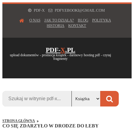
PDF-X
PDFY.EBOOKI@GMAIL.COM
O NAS
JAK TO DZIAŁA?
BLOG
POLITYKA
HISTORIA
KONTAKT
PDF-
X
.PL
upload dokumentów - promocja książek - darmowy hosting pdf - czytaj
fragmenty
STRONA GŁÓWNA
CO SIĘ ZDARZYŁO W DRODZE DO ŁEBY