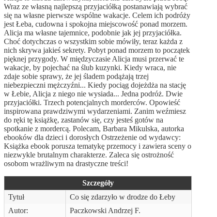
Wraz ze własną najlepszą przyjaciółką postanawiają wybrać
się na własne pierwsze wspólne wakacje. Celem ich podróży
jest Łeba, cudowna i spokojna miejscowość ponad morzem.
Alicja ma własne tajemnice, podobnie jak jej przyjaciółka.
Choć dotychczas o wszystkim sobie mówiły, teraz każda z
nich skrywa jakieś sekrety. Pobyt ponad morzem to początek
pięknej przygody. W międzyczasie Alicja musi przerwać te
wakacje, by pojechać na ślub kuzynki. Kiedy wraca, nie
zdaje sobie sprawy, że jej śladem podążają trzej
niebezpieczni mężczyźni... Kiedy pociąg dojeżdża na stację
w Łebie, Alicja z niego nie wysiada... Jedna podróż. Dwie
przyjaciółki. Trzech potencjalnych morderców. Opowieść
inspirowana prawdziwymi wydarzeniami. Zanim weźmiesz
do ręki tę książkę, zastanów się, czy jesteś gotów na
spotkanie z mordercą. Polecam, Barbara Mikulska, autorka
ebooków dla dzieci i dorosłych Ostrzeżenie od wydawcy:
Książka ebook porusza tematykę przemocy i zawiera sceny o
niezwykle brutalnym charakterze. Zaleca się ostrożność
osobom wrażliwym na drastyczne treści!
Szczegóły
Tytuł
Co się zdarzyło w drodze do Łeby
Autor:
Paczkowski Andrzej F.