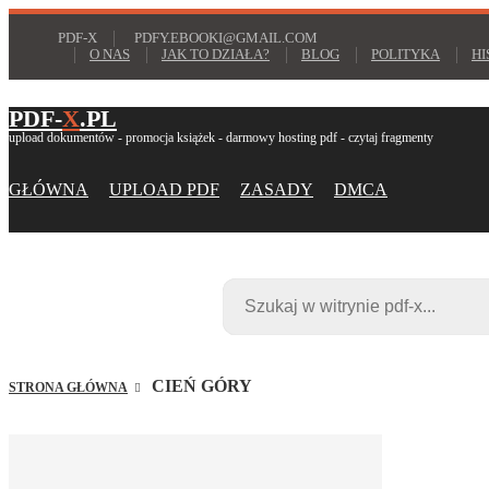
PDF-X
PDFY.EBOOKI@GMAIL.COM
O NAS
JAK TO DZIAŁA?
BLOG
POLITYKA
HI
PDF-
X
.PL
upload dokumentów - promocja książek - darmowy hosting pdf - czytaj fragmenty
GŁÓWNA
UPLOAD PDF
ZASADY
DMCA
CIEŃ GÓRY
STRONA GŁÓWNA