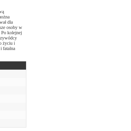
ową
 można
wał dla
jsze osoby w
 Po kolejnej
 przywódcy
o życiu i
i fatalna