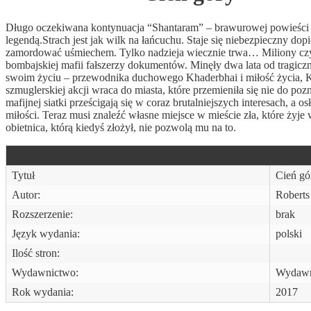
Długo oczekiwana kontynuacja “Shantaram” – brawurowej powieści 
legendą.Strach jest jak wilk na łańcuchu. Staje się niebezpieczny d
zamordować uśmiechem. Tylko nadzieja wiecznie trwa… Miliony czytel
bombajskiej mafii fałszerzy dokumentów. Minęły dwa lata od tragicz
swoim życiu – przewodnika duchowego Khaderbhai i miłość życia, Kar
szmuglerskiej akcji wraca do miasta, które przemieniła się nie do po
mafijnej siatki prześcigają się w coraz brutalniejszych interesach, a
miłości. Teraz musi znaleźć własne miejsce w mieście zła, które żyje
obietnica, którą kiedyś złożył, nie pozwolą mu na to.
Tytuł
Cień gó
Autor:
Roberts
Rozszerzenie:
brak
Język wydania:
polski
Ilość stron:
Wydawnictwo:
Wydawn
Rok wydania:
2017