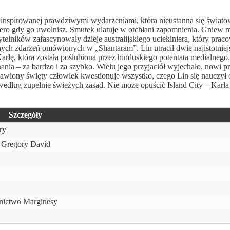
inspirowanej prawdziwymi wydarzeniami, która nieustanna się świat
opiero gdy go uwolnisz. Smutek ulatuje w otchłani zapomnienia. Gniew
ników zafascynowały dzieje australijskiego uciekiniera, który praco
nych zdarzeń omówionych w „Shantaram”. Lin utracił dwie najistotnie
lę, która została poślubiona przez hinduskiego potentata medialnego.
znania – za bardzo i za szybko. Wielu jego przyjaciół wyjechało, nowi
 osławiony święty człowiek kwestionuje wszystko, czego Lin się nauczył 
 według zupełnie świeżych zasad. Nie może opuścić Island City – Karla 
Szczegóły
ry
 Gregory David
ictwo Marginesy