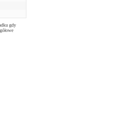
padku gdy
egółowe